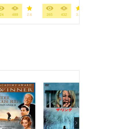
24
489
2.6
265
432
3.3
2396
1627
3.