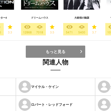
ター4
ドリームハウス
大統領の陰謀
0
3.3
12868
7018
3.5
5471
5400
3.7
10
もっと見る
関連人物
マイケル・ケイン
ロバート・レッドフォード