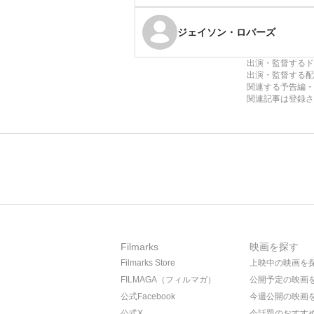
ジェイソン・ロバーズ
出演・監督するド
出演・監督する配
関連する予告編・
関連記事は登録さ
Filmarks
映画を探す
Filmarks Store
上映中の映画を
FILMAGA（フィルマガ）
公開予定の映画
公式Facebook
今週公開の映画
公式X
今話題のおすす