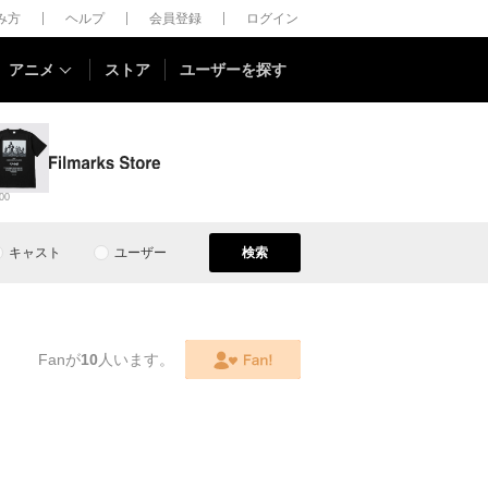
しみ方
ヘルプ
会員登録
ログイン
アニメ
ストア
ユーザーを探す
00
キャスト
ユーザー
検索
Fanが
10
人います。