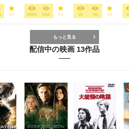
8
3.5
28950
3350
3.3
26
763
3.0
6
もっと見る
配信中の映画 13作品