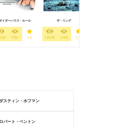
サイダーハウス・ルール
ザ・リング
シティヒート
155
7761
3.8
12078
1136
2.8
669
249
3.
ダスティン・ホフマン
ロバート・ベントン