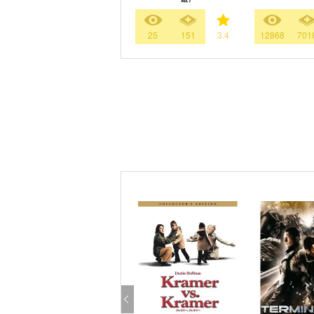
25
151
3.4
12868
701