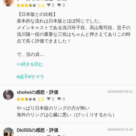
5
0
3.4
【日本版との比較】
基本的な流れは日本版とほぼ同じでした。
メインキャストである浅川玲子役、高山竜司役、息子の
浅川陽一役の重要な三役はちゃんと押さえてありこの時
点で高く評価できました！
で、当の貞…
>>続きを読む
#貞子
#サマラ
shoheiの感想・評価
2026/06/20 09:31
2
0
2.5
やっぱり日本版のリングの方が怖い
海外のリングは心臓に悪い（びっくりするから）
Dki555の感想・評価
2026/06/15 21:16