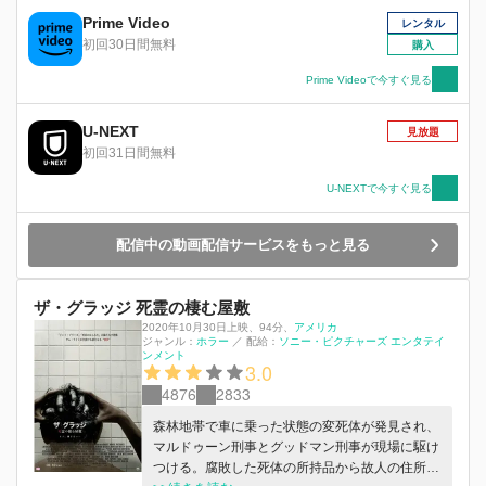
Prime Video
レンタル
初回30日間無料
購入
Prime Videoで今すぐ見る
U-NEXT
見放題
初回31日間無料
U-NEXTで今すぐ見る
配信中の動画配信サービスをもっと見る
ザ・グラッジ 死霊の棲む屋敷
2020年10月30日上映
、
94分
、
アメリカ
ジャンル：
ホラー
／
配給：
ソニー・ピクチャーズ エンタテイ
ンメント
3.0
4876
2833
森林地帯で車に乗った状態の変死体が発見され、
マルドゥーン刑事とグッドマン刑事が現場に駆け
つける。腐敗した死体の所持品から故人の住所が