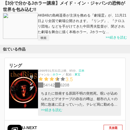
【3分で分かるJホラー講座】メイド・イン・ジャパンの恐怖が
世界を包み込む!!
AKB48の島崎遥香が主演を務める『劇場霊』が、11月21
日より全国で劇場公開されます。『リング』、『クロユ
リ団地』などを手がけてきた中田秀夫監督が、閉ざされ
た劇場を舞台に描く本格ホラー。Jホラーな…
>>続きを読む
映画
似ている作品
リング
1998年01月31日上映
、
95分
、
日本
ジャンル：
ホラー
／
配給：
東宝
3.5
54142
6208
ちまたに勃発する原因不明の突然死。呪いが込め
られたビデオテープの存在の噂は、都市の人々の
間に急速に広まっていった。テレビ局に勤める浅
川玲子は、取材中にそのビデオテープを観てしま
>>続きを読む
う・・・。ジャパニーズ・ホラー・ブームの火付
け役となった大ヒット作。
U-NEXT
見放題