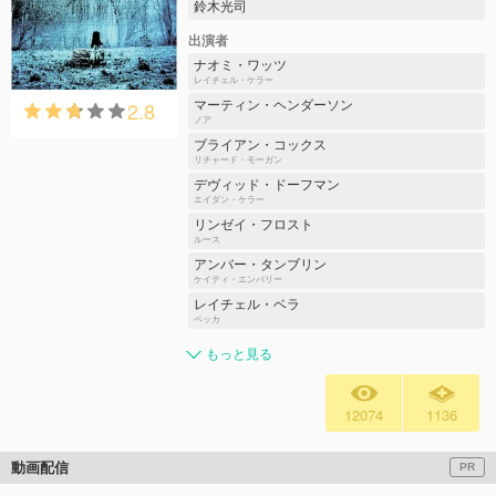
鈴木光司
出演者
ナオミ・ワッツ
レイチェル・ケラー
2.8
マーティン・ヘンダーソン
ノア
ブライアン・コックス
リチャード・モーガン
デヴィッド・ドーフマン
エイダン・ケラー
リンゼイ・フロスト
ルース
アンバー・タンブリン
ケイティ・エンバリー
レイチェル・ベラ
ベッカ
もっと見る
12074
1136
動画配信
PR