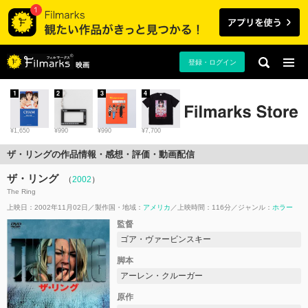
登録・ログイン
映画
1
2
3
4
¥1,650
¥990
¥990
¥7,700
ザ・リングの作品情報・感想・評価・動画配信
ザ・リング
（
2002
）
The Ring
上映日：2002年11月02日
製作国・地域：
アメリカ
上映時間：116分
ジャンル：
ホラー
監督
ゴア・ヴァービンスキー
脚本
アーレン・クルーガー
原作