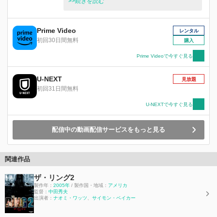
明らかになり、そこは2年前にグッドマン刑事が
>>続きを読む
担当し、強烈な印象を残している「ランダース事
件」の現場だった。
Prime Video
レンタル
初回30日間無料
購入
Prime Videoで今すぐ見る
U-NEXT
見放題
初回31日間無料
U-NEXTで今すぐ見る
配信中の動画配信サービスをもっと見る
関連作品
ザ・リング2
製作年：
2005年
/ 製作国・地域：
アメリカ
監督：
中田秀夫
出演者：
ナオミ・ワッツ
、
サイモン・ベイカー