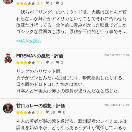
1
0
3.3
我らが『リング』のハリウッド版。大筋はほとんど変
わらないが舞台がアメリカということでそれに合わせた
改変だけ行ってる。全体的に青みがかった映像でどこか
ゴシックな雰囲気も漂う。原作が圧倒的という事でそ…
>>続きを読む
FIREMANの感想・評価
2026/07/12 15:58
2
0
3.1
リングのハリウッド版。
貞子がゾンビみたいな顔になり、瞬間移動したりする。
日本版のドロドロした怖さは無い。
日本人と米国人は怖さの感覚が違うんだなと感じた。
甘口カレーの感想・評価
2026/06/24 17:19
58
0
2.9
４人の若者が謎の死を遂げる。新聞記者のレイチェルは
調査を始めるが、どうならあるビデオが関係しているら