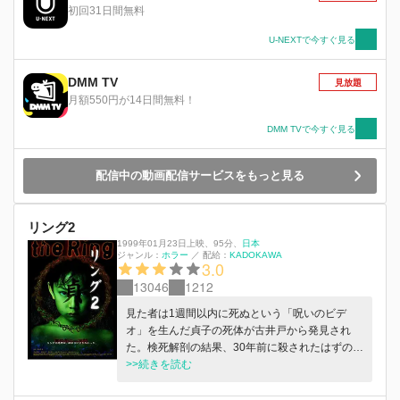
初回31日間無料
U-NEXTで今すぐ見る
DMM TV
見放題
月額550円が14日間無料！
DMM TVで今すぐ見る
配信中の動画配信サービスをもっと見る
リング2
1999年01月23日上映
、
95分
、
日本
ジャンル：
ホラー
／
配給：
KADOKAWA
3.0
13046
1212
見た者は1週間以内に死ぬという「呪いのビデ
オ」を生んだ貞子の死体が古井戸から発見され
た。検死解剖の結果、30年前に殺されたはずの彼
女の死亡時期が1、2年前と判明する。一方、舞は
>>続きを読む
恋人・高山の怪死の真相を探るため、彼の前妻の
行方を追い始める。