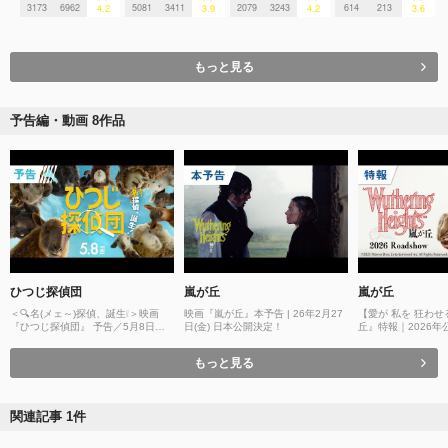
3173
6962
5081
3411
2079
3243
614
213
4.2
3.9
4.2
3.6
もっと見る
予告編・動画 8作品
ひつじ探偵団
嵐が丘
嵐が丘
＜🔍名(メェ～)探偵、誕生❕＞映画
映画『嵐が丘』本予告 | 26年2月27
【愛が 私を 狂わ
『ひつじ探偵団』 予告／5月8日
日(金) 日本公開決定！
丘』特報｜2026年
（金）全国の映画館で公開🐏
もっと見る
関連記事 1件