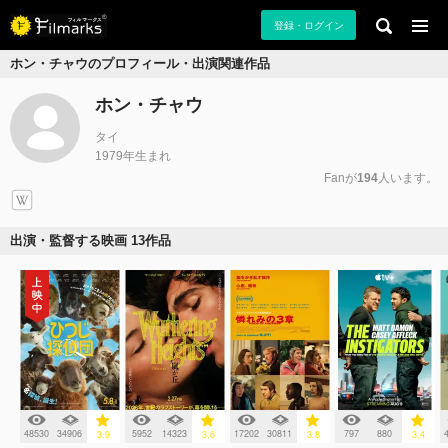
登録・ログイン
ホン・チャウのプロフィール・出演関連作品
ホン・チャウ
タイ
1979年生まれ
Fanが
194
人います。
出演・監督する映画 13作品
48530
34906
5952
14323
17202
30811
797
880
3.9
3.6
3.8
3.4