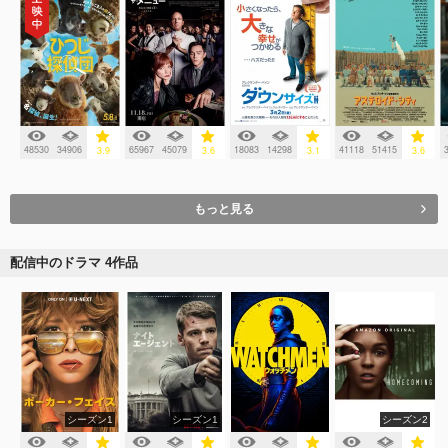
48530
34906
65967
45079
18083
14298
41118
51415
3.9
3.6
3.1
3.6
もっと見る
配信中のドラマ 4作品
シーズン1
シーズン1
シーズン2