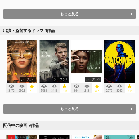
もっと見る
出演・監督するドラマ 4作品
シーズン1
シーズン1
シーズン2
3173
6962
5081
3411
614
213
2079
3243
4.2
3.9
3.6
4.2
もっと見る
配信中の映画 9作品