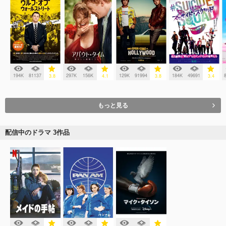
194K
81137
297K
156K
129K
91994
184K
49691
3.8
4.1
3.8
3.4
もっと見る
配信中のドラマ 3作品