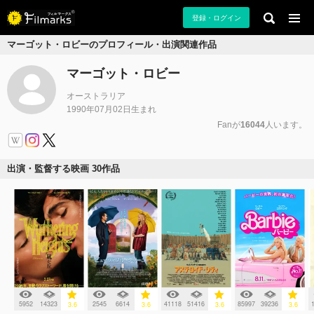
登録・ログイン
マーゴット・ロビーのプロフィール・出演関連作品
マーゴット・ロビー
オーストラリア
1990年07月02日生まれ
Fanが
16044
人います。
出演・監督する映画 30作品
5952
14323
2545
6614
41118
51416
85997
39236
3.6
3.6
3.6
3.6