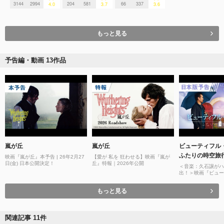
3144
2994
204
581
66
337
4.0
3.7
3.6
もっと見る
予告編・動画 13作品
嵐が丘
嵐が丘
ビューティフル
ふたりの時空旅
映画『嵐が丘』本予告 | 26年2月27
【愛が 私を 狂わせる】映画『嵐が
日(金) 日本公開決定！
丘』特報｜2026年公開
＜音楽：久石譲がハ
出！＞映画『ビュー
ーニー ふたりの時
告 | 12月19日
もっと見る
映画館で公開
関連記事 11件