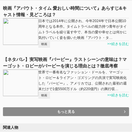
映画『アバウト・タイム 愛おしい時間について』あらすじ&キ
ャスト情報・見どころは？
日本では2014年に公開され、今年2024年で日本公開10
周年となる本作。タイムトラベルの能力持つ青年がタイ
ムトラベルを繰り返す中で、本当の愛や幸せとは何かに
気付いていく姿を描いた映画『アバウト・タ…
>>続きを読む
映画
【ネタバレ】実写映画『バービー』ラストシーンの意味は？マ
ーゴット・ロビーがバービーを演じる理由とは？徹底考察
世界で一番有名なファッション・ドールを、マーゴッ
ト・ロビー＆ライアン・ゴズリングの共演で実写映画化
した『バービー』。アメリカでは、公開された最初の週
末だけで1億5500万ドル（約220億円）の興行収…
>>続きを読む
映画
もっと見る
関連人物