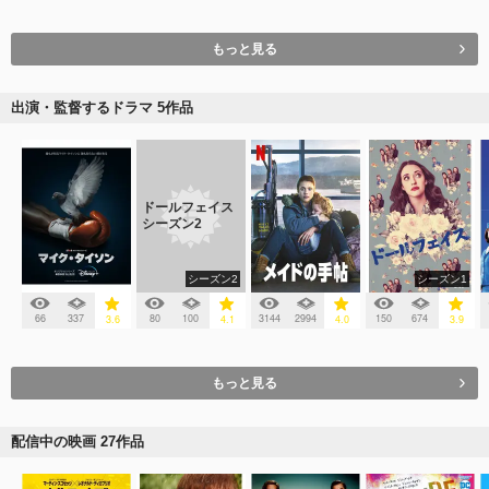
もっと見る
出演・監督するドラマ 5作品
ドールフェイス
シーズン2
シーズン2
シーズン1
66
337
80
100
3144
2994
150
674
3.6
4.1
4.0
3.9
もっと見る
配信中の映画 27作品