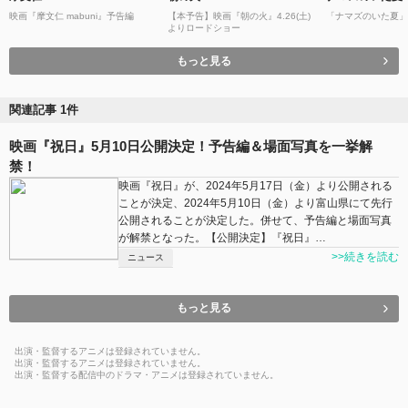
映画『摩文仁 mabuni』予告編
【本予告】映画『朝の火』4.26(土)
「ナマズのいた夏」
よりロードショー
もっと見る
関連記事 1件
映画『祝日』5月10日公開決定！予告編＆場面写真を一挙解
禁！
映画『祝日』が、2024年5月17日（金）より公開される
ことが決定、2024年5⽉10⽇（金）より富山県にて先行
公開されることが決定した。併せて、予告編と場面写真
が解禁となった。【公開決定】『祝日』…
>>続きを読む
ニュース
もっと見る
出演・監督するアニメは登録されていません。
出演・監督するアニメは登録されていません。
出演・監督する配信中のドラマ・アニメは登録されていません。