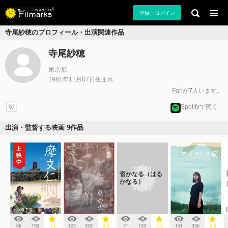
登録・ログイン
寺尾紗穂のプロフィール・出演関連作品
寺尾紗穂
東京都
1981年11月07日生まれ
Fanが
7
人います。
Spotifyで聴く
出演・監督する映画 9作品
杳かなる（はる
かなる）
66
199
122
358
71
133
141
356
4.1
3.9
4.3
3.3