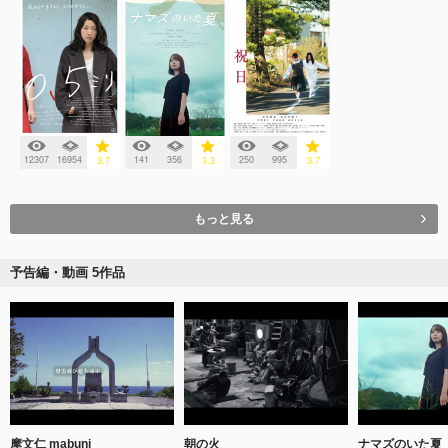
12307
16954
141
356
250
995
3.7
3.3
3.7
もっと見る
予告編・動画 5作品
摩文仁 mabuni
朝の火
ナマズのいた夏