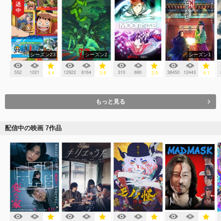
シーズン23
シーズン2
シーズン1
552
1021
12922
6164
310
690
38450
12443
4.4
3.8
2.9
4.1
もっと見る
配信中の映画 7作品