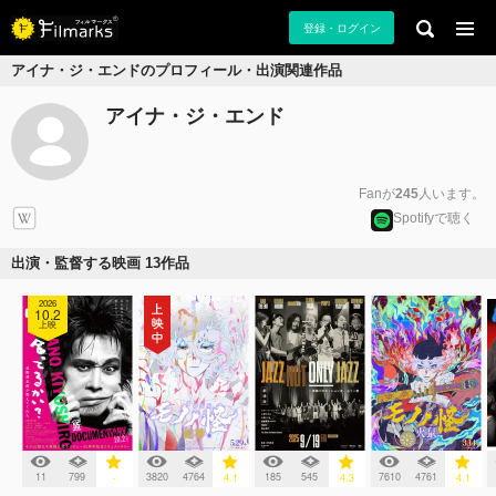
登録・ログイン
アイナ・ジ・エンドのプロフィール・出演関連作品
アイナ・ジ・エンド
Fanが
245
人います。
Spotifyで聴く
出演・監督する映画 13作品
2026
10.2
上映
11
799
3820
4764
185
545
7610
4761
-
4.1
4.3
4.1