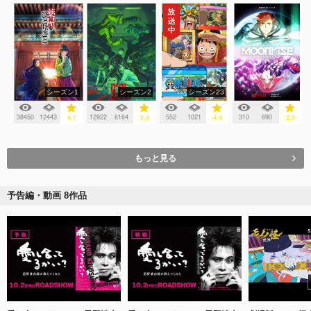
シーズン1
シーズン2
シーズン23
38450
12443
12922
6164
552
1021
310
690
4.1
3.8
4.4
2.9
もっと見る
予告編・動画 8作品