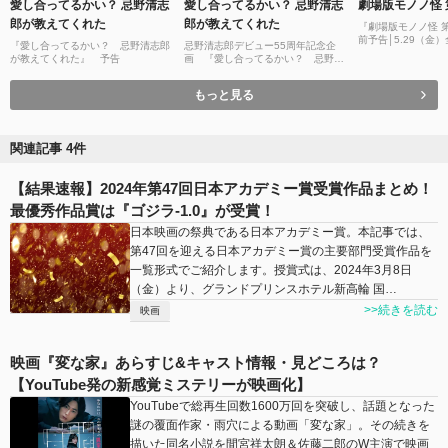
愛し合ってるかい？ 忌野清志
愛し合ってるかい？ 忌野清志
劇場版モノノ怪 
郎が教えてくれた
郎が教えてくれた
『劇場版モノノ怪 
前予告│5.29（金
『愛し合ってるかい？ 忌野清志郎
忌野清志郎デビュー55周年記念企
が教えてくれた』 予告
画 『愛し合ってるかい？ 忌野清
志郎が教えてくれた』 特報
もっと見る
関連記事 4件
【結果速報】2024年第47回日本アカデミー賞受賞作品まとめ！
最優秀作品賞は『ゴジラ-1.0』が受賞！
日本映画の祭典である日本アカデミー賞。本記事では、
第47回を迎える日本アカデミー賞の主要部門受賞作品を
一覧形式でご紹介します。授賞式は、2024年3月8日
（金）より、グランドプリンスホテル新高輪 国…
>>続きを読む
映画
映画『変な家』あらすじ&キャスト情報・見どころは？
【YouTube発の新感覚ミステリーが映画化】
YouTubeで総再生回数1600万回を突破し、話題となった
謎の覆面作家・雨穴による動画「変な家」。その続きを
描いた同名小説を間宮祥太朗＆佐藤二郎のW主演で映画