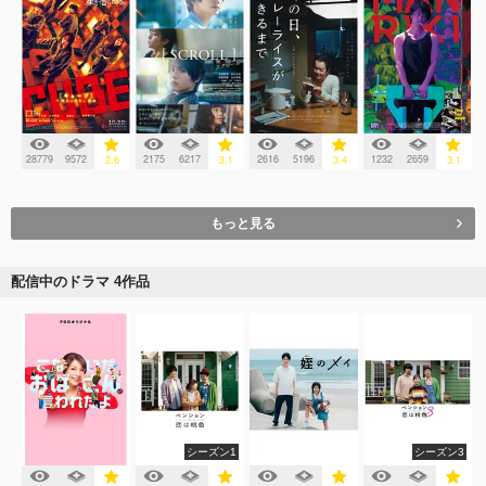
28779
9572
2175
6217
2616
5196
1232
2659
2.6
3.1
3.4
3.1
もっと見る
配信中のドラマ 4作品
シーズン1
シーズン3