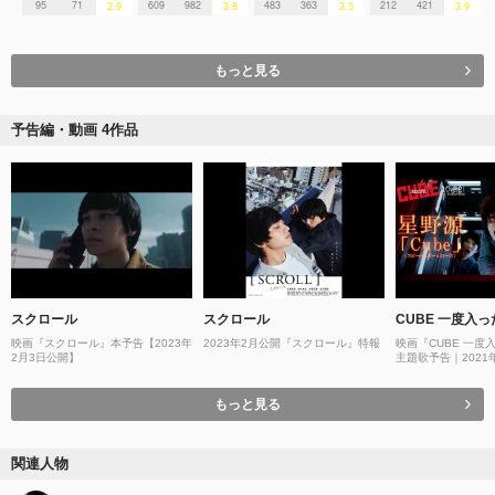
95
71
609
982
483
363
212
421
2.9
3.8
3.5
3.9
もっと見る
予告編・動画 4作品
スクロール
スクロール
CUBE 一度入
映画『スクロール』本予告【2023年
2023年2月公開『スクロール』特報
映画『CUBE 一度
2月3日公開】
主題歌予告｜2021年
（金）全国公開
もっと見る
関連人物