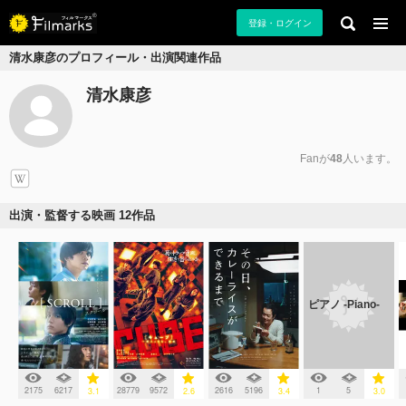
登録・ログイン
清水康彦のプロフィール・出演関連作品
清水康彦
Fanが
48
人います。
出演・監督する映画 12作品
ピアノ -Piano-
2175
6217
28779
9572
2616
5196
1
5
3.1
2.6
3.4
3.0