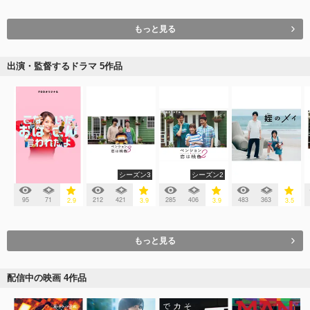
もっと見る
出演・監督するドラマ 5作品
シーズン3
シーズン2
95
71
212
421
285
406
483
363
2.9
3.9
3.9
3.5
もっと見る
配信中の映画 4作品