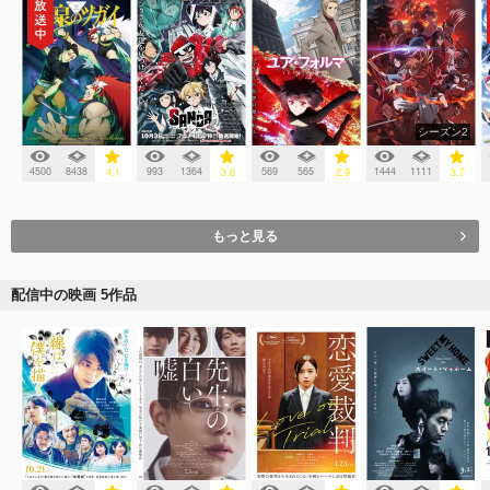
シーズン2
4500
8438
993
1364
569
565
1444
1111
4.1
3.6
2.9
3.7
もっと見る
配信中の映画 5作品