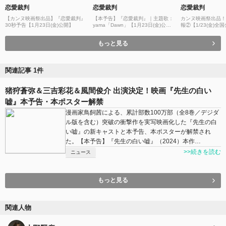
恋愛裁判
恋愛裁判
恋愛裁判
【カンヌ映画祭出品】『恋愛裁判』
【本予告】『恋愛裁判』｜主題歌：
カンヌ映画祭出品！
30秒予告【1月23日(金)公開】
yama「Dawn」【1月23日(金)公
報②【1/23(金)全
開】
もっと見る
関連記事 1件
猪狩蒼弥＆三吉彩花＆風間俊介 出演決定！映画『先生の白い
嘘』本予告・本ポスター解禁
漫画家鳥飼茜による、累計部数100万部（全8巻／デジダ
ル版を含む）突破の衝撃作を実写映画化した『先生の白
い嘘』の新キャストと本予告、本ポスターが解禁され
た。【本予告】『先生の白い嘘』（2024）本作…
>>続きを読む
ニュース
もっと見る
関連人物