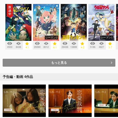
シーズン2
シーズン1
4500
8438
29390
8012
29436
13899
5186
4827
4.1
4.1
4.2
3.7
もっと見る
予告編・動画 4作品