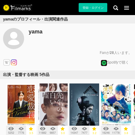
登録・ログイン
yamaのプロフィール・出演関連作品
yama
Fanが
28
人います。
Spotifyで聴く
出演・監督する映画 5作品
5252
7776
11882
9857
14347
7477
16246
11778
3.5
3.0
3.2
3.8