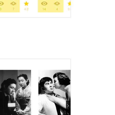
3
7
4.2
14
4
3.0
117
237
4.