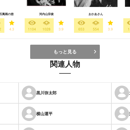
百萬兩の壺
河内山宗俊
おかあさん
2
4.3
1104
1028
3.9
653
554
3.9
1
もっと見る
関連人物
黒川弥太郎
横山運平