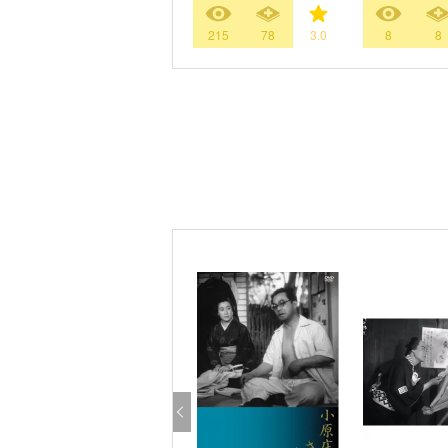
215
78
3.0
8
8