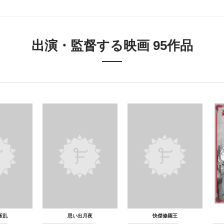
出演・監督する映画 95作品
叛乱
思い出月夜
快傑修羅王