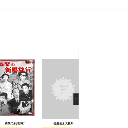
森繁の新婚旅行
怨霊佐倉大騒動
下郎の首