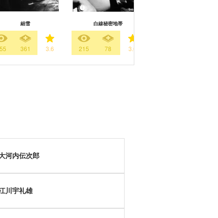
細雪
白線秘密地帯
石中先生行状記
55
361
3.6
215
78
3.0
111
123
3.
大河内伝次郎
江川宇礼雄