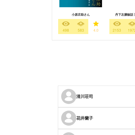
小原庄助さん
丹下左膳餘話 
498
583
4.0
2153
197
清川荘司
花井蘭子