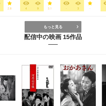
2.8
4
9
3.1
-
3
-
もっと見る
配信中の映画 15作品