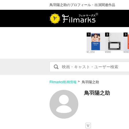
鳥羽陽之助のプロフィール・出演関連作品
1
2
3
¥1,650
¥990
¥99
Filmarks映画情報
鳥羽陽之助
鳥羽陽之助