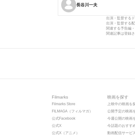
長谷川一夫
出演・監督するド
出演・監督する配
関連する予告編・
関連記事は登録さ
Filmarks
映画を探す
Filmarks Store
上映中の映画を
FILMAGA（フィルマガ）
公開予定の映画
公式Facebook
今週公開の映画
公式X
今話題のおすす
公式X（アニメ）
動画配信サービ