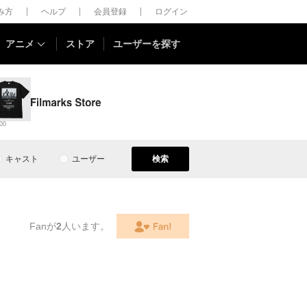
しみ方
ヘルプ
会員登録
ログイン
アニメ
ストア
ユーザーを探す
00
キャスト
ユーザー
検索
Fanが
2
人います。