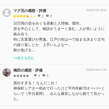
マグ兄の感想・評価
2026/07/03 18:01
2
0
4.6
10万両の壺をめぐる喜劇と人情物。傑作。
壺を中心として、物語がうまーく進む。人が良いように
絡み合う。
特に言葉運びが秀逸。江戸の街は〜で始まる決まり文句
の繰り返しとか、上手いんよなー。
餅が焦げる…
>>続きを読む
梅田の感想・評価
2026/07/03 17:04
3
0
-
面白すぎる！ なんだこれ！
神保町シアター初めて行ったけど平均年齢70オーバーく
らいで（平日昼間）、みんな爆笑しながら観てて良かっ
た。