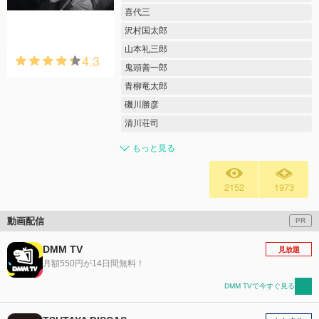
喜代三
沢村国太郎
山本礼三郎
4.3
鬼頭善一郎
青柳竜太郎
磯川勝彦
清川荘司
もっと見る
2152
1973
動画配信
PR
DMM TV
見放題
月額550円が14日間無料！
DMM TVで今すぐ見る