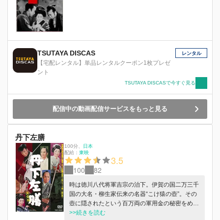
TSUTAYA DISCAS
レンタル
【宅配レンタル】単品レンタルクーポン1枚プレゼ
ント
TSUTAYA DISCASで今すぐ見る
配信中の動画配信サービスをもっと見る
丹下左膳
100分
、
日本
配給：
東映
3.5
100
82
時は徳川八代将軍吉宗の治下。伊賀の国二万三千
国の大名・柳生家伝来の名器“こけ猿の壺”。その
壺に隠されたという百万両の軍用金の秘密をめぐ
り、柳生家・柳生源三郎、大岡越前守、隻眼隻手
>>続きを読む