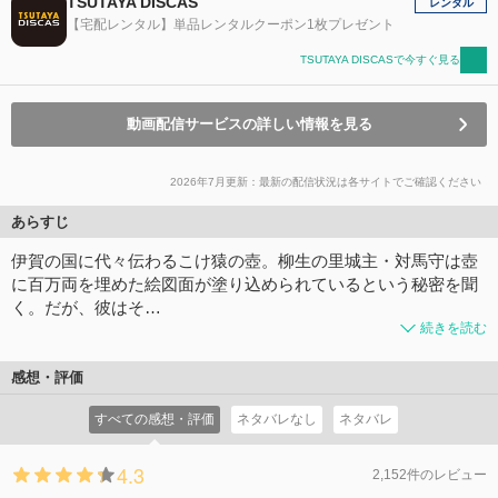
TSUTAYA DISCAS
レンタル
【宅配レンタル】単品レンタルクーポン1枚プレゼント
TSUTAYA DISCASで今すぐ見る
動画配信サービスの詳しい情報を見る
2026年7月更新：最新の配信状況は各サイトでご確認ください
あらすじ
伊賀の国に代々伝わるこけ猿の壺。柳生の里城主・対馬守は壺
に百万両を埋めた絵図面が塗り込められているという秘密を聞
く。だが、彼はそ…
続きを読む
感想・評価
すべての感想・評価
ネタバレなし
ネタバレ
4.3
2,152件のレビュー