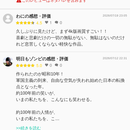
このレビューはネタバレを含みます
わにの感想・評価
2026/07/19 23:05
1
0
4.5
久しぶりに見たけど、まず4k版画質すごい！！
喜劇と悲劇だけの一切の無駄がない、無駄はないのだけ
れど息苦しくならない軽快な作品。
明日もゾンビの感想・評価
2026/07/12 22:31
0
0
5.0
作られたのが昭和10年！
軍国主義の到来、自由な空気が失われ始めた日本の転換
点となった年。
約100年前の笑いが、
いまの私たちを、こんなにも笑わせる。
約100年前の人情が、
いまの私たちを、こ…
>>続きを読む