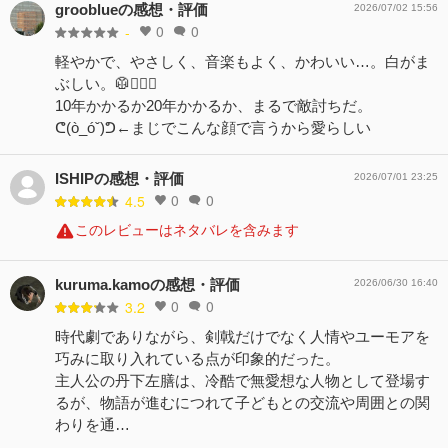
grooblueの感想・評価
2026/07/02 15:56
0
0
-
軽やかで、やさしく、音楽もよく、かわいい…。白がま
ぶしい。🥼🧖🏻‍♀️
10年かかるか20年かかるか、まるで敵討ちだ。
ᕦ(ò_óˇ)ᕤ←まじでこんな顔で言うから愛らしい
ISHIPの感想・評価
2026/07/01 23:25
0
0
4.5
このレビューはネタバレを含みます
kuruma.kamoの感想・評価
2026/06/30 16:40
0
0
3.2
時代劇でありながら、剣戟だけでなく人情やユーモアを
巧みに取り入れている点が印象的だった。
主人公の丹下左膳は、冷酷で無愛想な人物として登場す
るが、物語が進むにつれて子どもとの交流や周囲との関
わりを通…