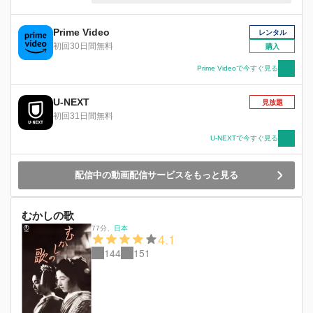
の怪剣士・丹下左膳らが一大争奪戦を繰り広げ
る。
Prime Video
レンタル
初回30日間無料
購入
Prime Videoで今すぐ見る
U-NEXT
見放題
初回31日間無料
U-NEXTで今すぐ見る
配信中の動画配信サービスをもっと見る
むかしの歌
77分
、
日本
4.1
144
151