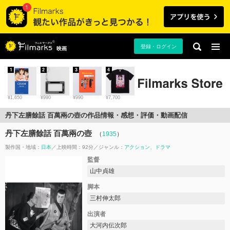
登録・ログイン
映画
1
2
3
4
¥1,650
¥990
¥990
¥7,700
丹下左膳餘話 百萬兩の壺の作品情報・感想・評価・動画配信
丹下左膳餘話 百萬兩の壺
（
1935
）
製作国・地域：
日本
上映時間：92分
ジャンル：
アクション
ドラマ
監督
山中貞雄
脚本
三村伸太郎
出演者
大河内伝次郎