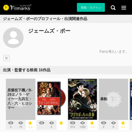
登録・ログイン
ジェームズ・ポーのプロフィール・出演関連作品
ジェームズ・ポー
Fanが
0
人います。
出演・監督する映画 16作品
原爆投下機／B-
29エノラ・ゲ
イ〜一九四五・
暴動
八・六・ヒロシ
マ〜
4
15
-
5
313
1420
2
9
2.9
-
3.9
3.1