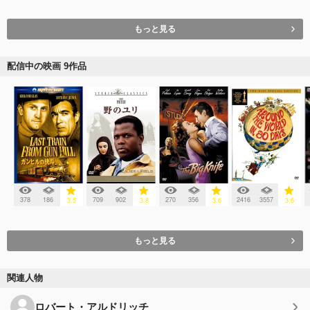
もっと見る
配信中の映画 9作品
378
186
709
902
270
356
2416
3557
3.5
3.8
3.6
3.6
もっと見る
関連人物
ロバート・アルドリッチ