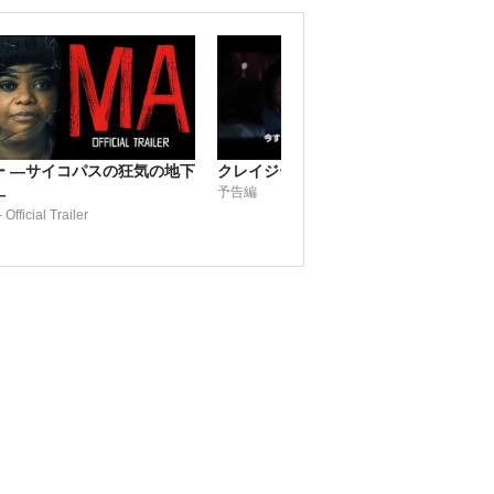
ー ―サイコパスの狂気の地下
クレイジー・グッド
予告編
―
 Official Trailer