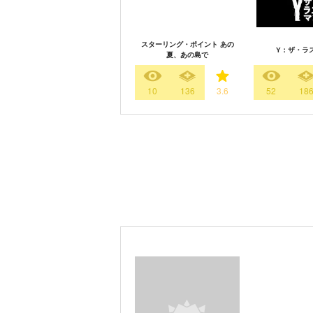
スターリング・ポイント あの
Y：ザ・ラ
夏、あの島で
10
136
3.6
52
18