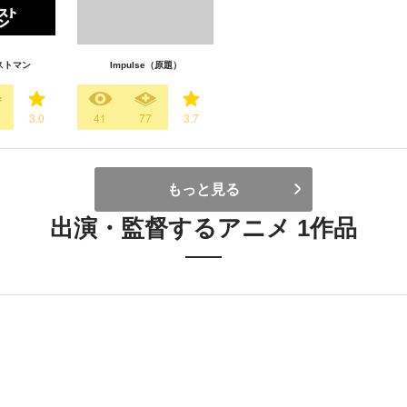
ストマン
Impulse（原題）
6
3.0
41
77
3.7
もっと見る
出演・監督するアニメ 1作品