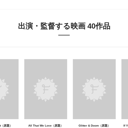
出演・監督する映画 40作品
ist（原題）
All That We Love（原題）
Glitter & Doom（原題）
If