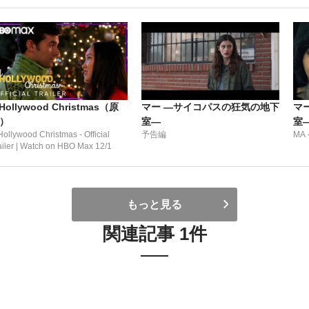
 Hollywood Christmas（原
マー ―サイコパスの狂気の地下
マ
）
室―
室
Hollywood Christmas - Official
予告編
MA -
ailer | Watch on HBO Max 12/1
もっと見る
関連記事 1件