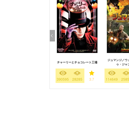
ジュマンジ／ウ
チャーリーとチョコレート工場
ゥ・ジャ
390595
28285
3.7
114649
258