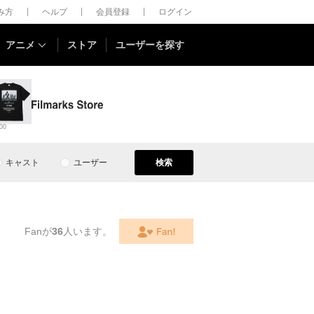
しみ方
ヘルプ
会員登録
ログイン
アニメ
ストア
ユーザーを探す
00
キャスト
ユーザー
検索
Fanが
36
人います。