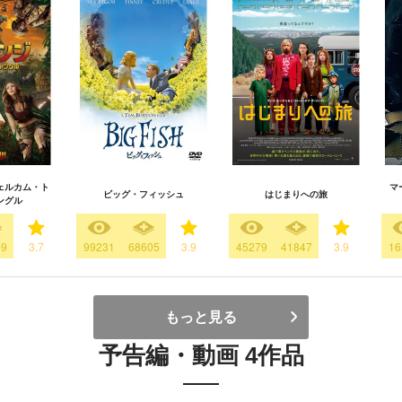
ェルカム・ト
マ
ビッグ・フィッシュ
はじまりへの旅
ングル
59
3.7
99231
68605
3.9
45279
41847
3.9
16
もっと見る
予告編・動画 4作品