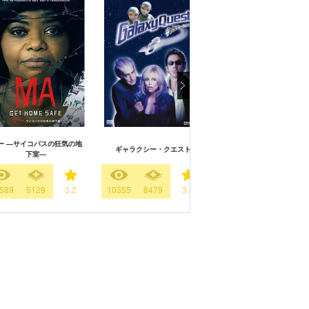
ー ―サイコパスの狂気の地
ギャラクシー・クエスト
アーティスト
下室―
589
5129
3.2
10355
8479
3.9
18936
18713
3.