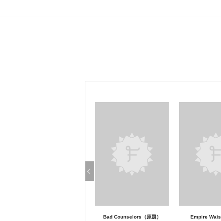
Bad Counselors（原題）
Empire Wa