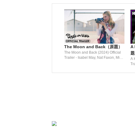
The Moon and Back（原題）
A
The Moon and Back (2024) Official
題
Trailer - Isabel May, Nat Faxon, Missi
A 
Pyle, P.J. Byrne
Tr