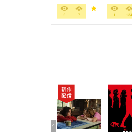
2
7
-
1
13