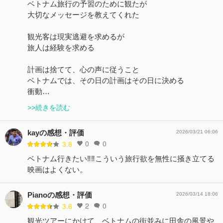
ベトナム旅行の予習のために観たが
大切なメッセージを教えてくれた
観光客は現実逃避を求めるが
旅人は経験を求める
計画は捨てて、心の声に従うこと
ベトナムでは、その日の計画はその日に決める
衝動…
>>続きを読む
kayの感想・評価
2026/03/21 06:06
0
0
3.8
ベトナム行きたい‼️‼️こういう旅行欲を無性に掻き立てる
映画はよくない。
Pianoの感想・評価
2026/03/14 18:06
2
0
3.6
観光ツアーにかけて、ベトナムの街並みに田舎の風景や