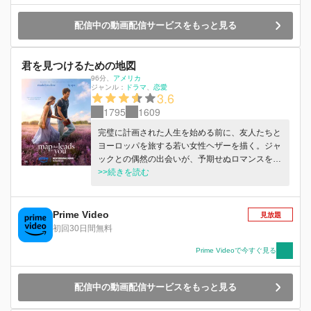
配信中の動画配信サービスをもっと見る
君を見つけるための地図
96分
、
アメリカ
ジャンル：
ドラマ
恋愛
3.6
1795
1609
完璧に計画された人生を始める前に、友人たちと
ヨーロッパを旅する若い女性ヘザーを描く。ジャ
ックとの偶然の出会いが、予期せぬロマンスを芽
生えさせ、深い感情の発見へと導く。秘密と人生
>>続きを読む
の選択に二人の絆を試されながら、ヘザーの人生
は大きく変わることに。J･P･モーニンガーの小説
が原作。
Prime Video
見放題
初回30日間無料
Prime Videoで今すぐ見る
配信中の動画配信サービスをもっと見る