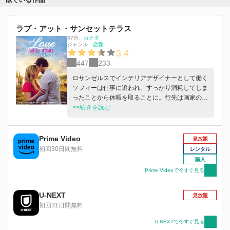
ラブ・アット・サンセットテラス
87分
、
カナダ
ジャンル：
恋愛
3.4
447
233
ロサンゼルスでインテリアデザイナーとして働く
ソフィーは仕事に追われ、すっかり消耗してしま
ったことから休暇を取ることに。行先は画家の祖
母が絵に描いていた海辺の町、サマーサイド。そ
>>続きを読む
して祖母が過ごしたと思われるサンセットテラス
に滞在するうちに、心身ともに癒されていくソフ
ィー。サンセットテラスの主人マイケルは優しい
Prime Video
見放題
男性で、幼い娘ケイリーを一人で育てながら、
初回30日間無料
レンタル
代々受け継いでききたテラスを営んでいた。だ
購入
が、妻を亡くして以来、人とのつき合いを敬遠す
Prime Videoで今すぐ見る
るように。サンセットテラスの美しい自然がすっ
かり気に入ったソフィーはマイケルに、サンセッ
U-NEXT
トテラスの施設を開放し、イベントを開くことを
見放題
提案するのだが…。
初回31日間無料
U-NEXTで今すぐ見る