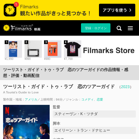
登録・ログイン
映画
1
2
3
4
¥1,650
¥990
¥990
¥7,700
ツーリスト・ガイド・トゥ・ラブ 恋のツアーガイドの作品情報・感
想・評価・動画配信
ツーリスト・ガイド・トゥ・ラブ 恋のツアーガイド
（
2023
）
A Tourist's Guide to Love
製作国・地域：
アメリカ
上映時間：94分
ジャンル：
コメディ
恋愛
監督
スティーヴン・K・ツチダ
脚本
エイリーン・トラン・ドナヒュー