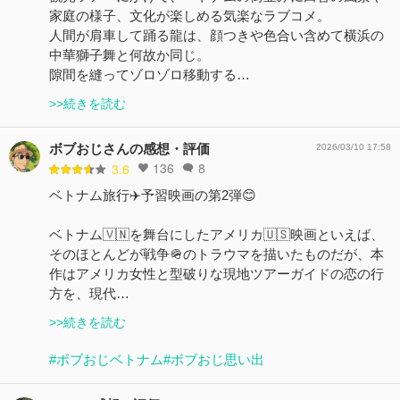
家庭の様子、文化が楽しめる気楽なラブコメ。
人間が肩車して踊る龍は、顔つきや色合い含めて横浜の
中華獅子舞と何故か同じ。
隙間を縫ってゾロゾロ移動する…
>>続きを読む
ボブおじさんの感想・評価
2026/03/10 17:58
136
8
3.6
ベトナム旅行✈️予習映画の第2弾😊
ベトナム🇻🇳を舞台にしたアメリカ🇺🇸映画といえば、
そのほとんどが戦争🪖のトラウマを描いたものだが、本
作はアメリカ女性と型破りな現地ツアーガイドの恋の行
方を、現代…
>>続きを読む
#ボブおじベトナム
#ボブおじ思い出