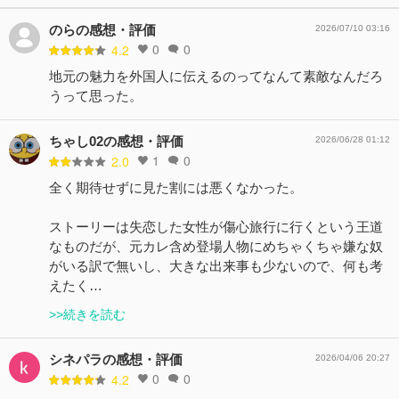
のらの感想・評価
2026/07/10 03:16
0
0
4.2
地元の魅力を外国人に伝えるのってなんて素敵なんだろ
うって思った。
ちゃし02の感想・評価
2026/06/28 01:12
1
0
2.0
全く期待せずに見た割には悪くなかった。
ストーリーは失恋した女性が傷心旅行に行くという王道
なものだが、元カレ含め登場人物にめちゃくちゃ嫌な奴
がいる訳で無いし、大きな出来事も少ないので、何も考
えたく…
>>続きを読む
シネパラの感想・評価
2026/04/06 20:27
0
0
4.2