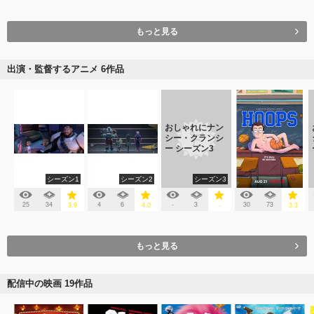
もっと見る
出演・監督するアニメ 6作品
おしゃれにナン
シー・クランシ
ー シーズン3
シーズン1
シーズン2
シーズン3
25
34
4
6
-
3
30
73
3.9
4.0
-
3.3
もっと見る
配信中の映画 19作品