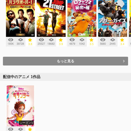
185K
39728
25527
18682
4879
1042
5680
2445
3.8
3.9
3.5
3.4
もっと見る
配信中のアニメ 1作品
シーズン1