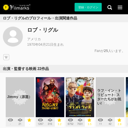
登録・ログイン
ロブ・リグルのプロフィール・出演関連作品
ロブ・リグル
アメリカ
1970年04月21日生まれ
Fanが
25
人います。
出演・監督する映画 22作品
ラフ・イン・ト
リビュート: ス
Jimmy（原題）
ターたちがお祝
い!
-
21
1267
316
6752
7031
11
42
-
3.2
3.5
2.8