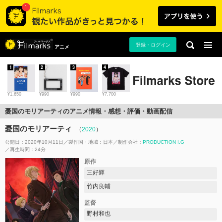
登録・ログイン
アニメ
1
2
3
4
¥1,650
¥990
¥990
¥7,700
憂国のモリアーティのアニメ情報・感想・評価・動画配信
憂国のモリアーティ
（
2020
）
公開日：2020年10月11日
製作国・地域：
日本
制作会社：
PRODUCTION I.G
再生時間：24分
原作
三好輝
竹内良輔
監督
野村和也