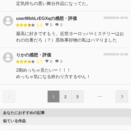
定気持ちの悪い舞台作品になってた。
userMbhLrEGXqの感想・評価
2026/03/10 18:51
0
0
3.5
最高に好きですもう。近世ヨーロッパ×ミステリーはお
れの出番だろ（？）黒執事好物の私はハマりました
りかの感想・評価
2026/02/24 23:46
0
0
3.7
2期めっちゃ見たいー！！！
めっちゃ気になる終わり方するやん！
1
2
3
あなたにおすすめの記事
似ている作品