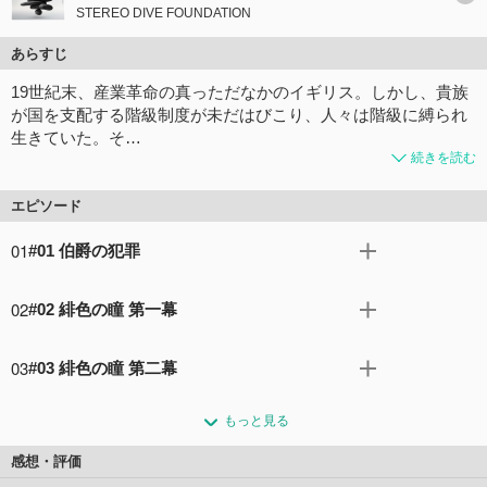
STEREO DIVE FOUNDATION
あらすじ
19世紀末、産業革命の真っただなかのイギリス。しかし、貴族
が国を支配する階級制度が未だはびこり、人々は階級に縛られ
生きていた。そ…
続きを読む
エピソード
01
#01 伯爵の犯罪
19世紀末、イギリス。少年ばかりを狙った連続殺人事件が
02
#02 緋色の瞳 第一幕
ロンドンの市民たちを脅かしていた。 ウィリアム・ジェー
ムズ・モリアーティは、被害者の共通点から犯人がとある
生まれながらに一生涯の身分が決められる階級制度は人間
貴族であることを探り当てる。 特権階級の立場を利用し、
03
#03 緋色の瞳 第二幕
同士の差別を生んだ。そんな階級制度を嫌悪するモリアー
弱い立場の少年たちを慰み者にする殺人犯を断罪すべ
ティ伯爵家の嫡男アルバートは、慈善活動で訪れたラグ
アルバートの推薦でモリアーティ家は孤児の兄弟を養子に
く、“犯罪相談役（クライムコンサルタント）”であるウィ
ド・スクールで不思議な魅力を持った孤児の少年に出会
もっと見る
迎えた。しかし養子といえど下級階級（アンダークラス）
リアムが作り上げた計画は……。
う。大人顔負けの博識でどんな相談にも応える彼のもとに
出身者。真の「貴族の子ども」に成り代わることはできな
コメント8件
拍手23回
感想・評価
自然と集まる人々。そしてアルバートもまた彼にある提案
い。家族どころか使用人たちさえもふたりを見下し虐げる