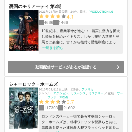
憂国のモリアーティ 第2期
2021年04月04日公開
、
24分
、
日本
、
PRODUCTION I.G
4.1
4686
1466
19世紀末。産業革命が進む中、着実に勢力を拡大
し栄華を極めたイギリス。しかし技術の進歩と発
展とは裏腹に、古くから根付く階級制度によっ
シーズン2
て、人口の3％にも満たない貴族たちが国を支配
>>続きを読む
していた。当たり前のように特権を享受する貴
族。明日の暮らしもままならないアンダークラ
ス。人々は生まれながらに決められた階級に縛ら
動画配信サービスがあるか確認する
れて生きている。ウィリアム・ジェームズ・モリ
アーティは、そんな腐敗した階級制度を打ち砕
き、理想の国を作り上げるために動き出す。シャ
シャーロック・ホームズ
ーロック・ホームズすら翻弄した“犯罪卿”モリア
2010年03月12日上映
、
129分
、
アメリカ
ーティ。犯罪による革命が、世界を変える--
ジャンル：
アクション
サスペンス
ミステリー
／
配給：
ワー
ナー・ブラザース映画
3.7
117303
21602
ロンドンのベーカー街で暮らす探偵シャーロッ
ク・ホームズは、相棒ワトソンや警察らと共に、
黒魔術を使った連続殺人犯ブラックウッド卿を逮