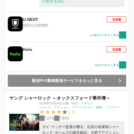
捕する。しかし数日後、締首刑で死亡したはずの
>>続きを読む
ブラックウッド卿が墓場から蘇ったとの知らせが
届いて…。
U-NEXT
見放題
初回31日間無料
U-NEXTで今すぐ見る
Hulu
見放題
Huluで今すぐ見る
配信中の動画配信サービスをもっと見る
ヤング シャーロック ～オックスフォード事件簿～
2026年03月04日公開
、
50分
、
イギリス
ジャンル：
アクション
アドベンチャー・冒険
ミステリー
3.9
1214
1940
ガイ･リッチー監督が贈る、伝説の名探偵シャー
ロック･ホームズの誕生秘話。大胆でアクション