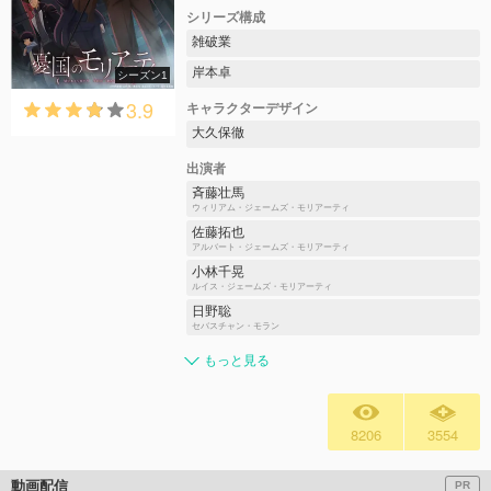
シリーズ構成
雑破業
岸本卓
シーズン1
3.9
キャラクターデザイン
大久保徹
出演者
斉藤壮馬
ウィリアム・ジェームズ・モリアーティ
佐藤拓也
アルバート・ジェームズ・モリアーティ
小林千晃
ルイス・ジェームズ・モリアーティ
日野聡
セバスチャン・モラン
もっと見る
8206
3554
動画配信
PR