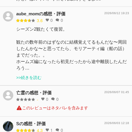
aube_momの感想・評価
2026/06/12 19:23
0
0
3.6
シーズン2観たくて復習。
観たの数年前のはずなのに結構覚えてるもんだな〜周回
したんかな〜と思ってたら、モリアーティ編（船の話）
までだった。。
ホームズ編になったら初見だったから途中離脱したんだ
ろう…
>>続きを読む
亡霊の感想・評価
2026/06/07 01:45
0
0
-
このレビューはネタバレを含みます
Sの感想・評価
2026/06/03 12:18
1
0
4.3