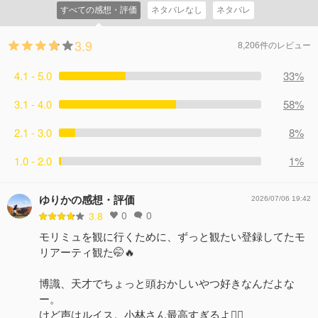
を持ちかける。
すべての感想・評価
ネタバレなし
ネタバレ
様子に、アルバートは……。 モリアーティ家の三兄弟、ア
コメント5件
拍手12回
ルバート、ウィリアム、ルイス。血のつながり以上に彼ら
3.9
を強く結びつけた幼い日の契約と誓い。壮絶な過去が明ら
8,206件のレビュー
かに……！
4.1 - 5.0
コメント5件
拍手13回
33%
3.1 - 4.0
58%
2.1 - 3.0
8%
1.0 - 2.0
1%
ゆりかの感想・評価
2026/07/06 19:42
0
0
3.8
モリミュを観に行くために、ずっと観たい登録してたモ
リアーティ観た🤭🔥
博識、天才でちょっと頭おかしいやつ好きなんだよな
ー。
けど声はルイス。小林さん最高すぎるよ🙂‍↕️