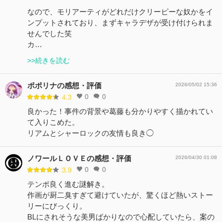
なので、モリアーティがどれだけクリーピーな奴かをイ
ンプットされており、まずキャラデザが受け付けられま
せんでした笑
カ…
>>続きを読む
ポポリナの感想・評価
2026/05/02 15:36
0
0
4.3
良かった！事件の背景や葛藤も分かりやすく描かれてい
て入りこめた。
リアムとシャーロックの友情も良き◯
ノワールＬＯＶＥの感想・評価
2026/04/30 01:08
0
0
3.9
テンポ良く進む謎解き。
作画が厨二臭すぎて避けていたが、驚くほど熱いストー
リーにびっくり。
BLにされそうな美男ばかりなので心配していたら、案の