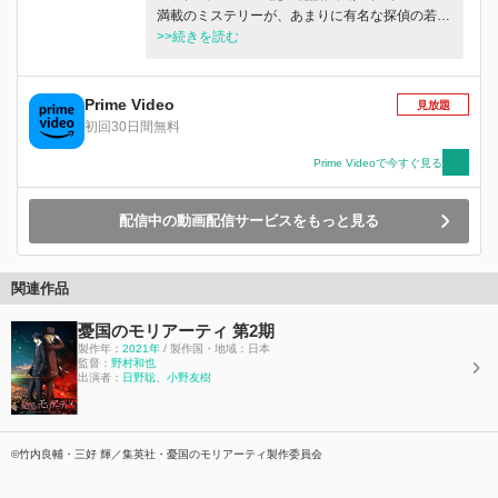
満載のミステリーが、あまりに有名な探偵の若き
日の冒険を描く。 2026年3月4日（水）より世界
>>続きを読む
独占配信開始
Prime Video
見放題
初回30日間無料
Prime Videoで今すぐ見る
配信中の動画配信サービスをもっと見る
関連作品
憂国のモリアーティ 第2期
製作年：
2021年
/ 製作国・地域：日本
監督：
野村和也
出演者：
日野聡
、
小野友樹
©竹内良輔・三好 輝／集英社・憂国のモリアーティ製作委員会