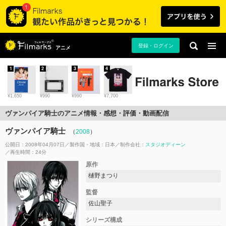
登録・ログイン
アニメ
1
2
3
4
¥1,650
¥990
¥990
¥7,700
ヴァンパイア騎士のアニメ情報・感想・評価・動画配信
ヴァンパイア騎士
（
2008
）
公開日：2008年04月07日
製作国・地域：
日本
制作会社：
スタジオディーン
再生時間：24分
原作
樋野まつり
監督
佐山聖子
シリーズ構成