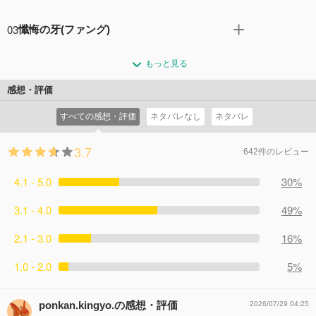
ラスが存在していた。ナイト・クラスの生徒達は全員美形
明日は年に一度、女子生徒が男子生徒へチョコレートを渡
の、超エリート集団だが、実は彼らは全員ヴァンパイア！
03
懺悔の牙(ファング)
すことができる黒主学園の恒例行事、「聖（サン）ショコ
１年生の黒主優姫は幼馴染の錐生零とともに、風紀委員と
ラトル・デー」。前日に抜け駆けをしてナイト・クラスの
風紀委員として、陽の寮、月の寮の抜き打ち持ち物検査を
して、ナイト・クラスの生徒達を追いかけ回す、デイ・ク
男子にチョコを渡そうとする女子達を取り締まりながら
もっと見る
することになった優姫と零。しかし、零が月の寮の検査を
ラスの生徒達を取り締まる一方、ヴァンパイアの秘密を守
も、優姫は日頃お世話になっている枢先輩へ渡すチョコを
前にして学校から抜け出してしまった。慌てて後を追う優
る学園守護係（ガーディアン）として奔走する毎日を送っ
感想・評価
一生懸命作っていた。一方、その頃零は謎の発作に襲われ
姫だったが、零を見つけることはできない。街の中を1人
ていた・・・
ているところを理事長に見つかってしまう。どうやら、理
すべての感想・評価
ネタバレなし
ネタバレ
で歩くうち10年前の恐怖が甦る優姫。そこへ謎の親子連れ
コメント1件
拍手5回
事長はその発作の原因を知っているようなのだが・・・
が現れ・・・
コメント1件
拍手5回
3.7
コメント0件
拍手0回
642件のレビュー
4.1 - 5.0
30%
3.1 - 4.0
49%
2.1 - 3.0
16%
1.0 - 2.0
5%
ponkan.kingyo.の感想・評価
2026/07/29 04:25