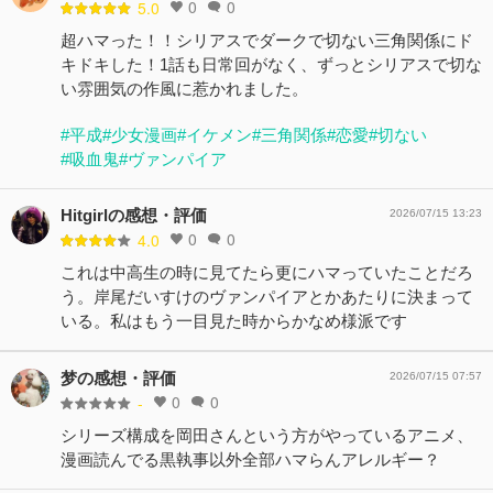
0
0
5.0
超ハマった！！シリアスでダークで切ない三角関係にド
キドキした！1話も日常回がなく、ずっとシリアスで切な
い雰囲気の作風に惹かれました。
#平成
#少女漫画
#イケメン
#三角関係
#恋愛
#切ない
#吸血鬼
#ヴァンパイア
Hitgirlの感想・評価
2026/07/15 13:23
0
0
4.0
これは中高生の時に見てたら更にハマっていたことだろ
う。岸尾だいすけのヴァンパイアとかあたりに決まって
いる。私はもう一目見た時からかなめ様派です
梦の感想・評価
2026/07/15 07:57
0
0
-
シリーズ構成を岡田さんという方がやっているアニメ、
漫画読んでる黒執事以外全部ハマらんアレルギー？