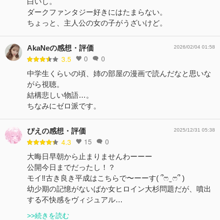
白いし。
ダークファンタジー好きにはたまらない。
ちょっと、主人公の女の子がうざいけど。
AkaNeの感想・評価
2026/02/04 01:58
0
0
3.5
中学生くらいの頃、姉の部屋の漫画で読んだなと思いな
がら視聴。
結構悲しい物語…。
ちなみにゼロ派です。
ぴえの感想・評価
2025/12/31 05:38
15
0
4.3
大晦日早朝から止まりませんわーーー
公開今日までだったし！？
モイ‼️古き良き平成はこちらで〜ーーす( ՞ෆ ̫ ෆ՞ )
幼少期の記憶がないばか女ヒロイン大杉問題だが、噴出
する不快感をヴィジュアル…
>>続きを読む