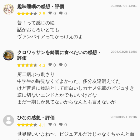
趣味睡眠の感想・評価
2026/07/03 13:01
0
0
3.5
昔！って感じの絵
話がおもろいとても
ヴァンパイアってかっけえのよ
クロワッサンを綺麗に食べたいの感想・
2026/03/28 11:54
評価
0
0
4.3
厨二病ぶっ刺さり
中学生の時見なくてよかった、多分友達消えてた
けど普通に物語として面白いしカナメ先輩のビジュすき
逆に切ないエンドとかでもいいけどな
まだ一期しか見てないからなんとも言えないが
ひなの感想・評価
2026/03/21 15:36
0
0
4.1
世界観いいよね〜。ビジュアルだけじゃなくちゃんと面