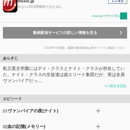
music.jp
レンタル
今なら30日間無料でおためし
music.jpで今すぐ見る
動画配信サービスの詳しい情報を見る
2026年7月更新：最新の配信状況は各サイトでご確認ください
あらすじ
私立黒主学園にはデイ・クラスとナイト・クラスが存在してい
た。ナイト・クラスの生徒達は超エリート集団だが、実は全員
ヴァンパイアだっ…
続きを読む
エピソード
01
ヴァンパイアの夜(ナイト)
名門、私立黒主学園。この学園には普通科（デイ・クラ
02
血の記憶(メモリー)
ス）と夜、学校へ通う（ナイト・クラス）という二つのク