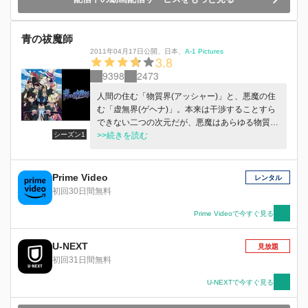
青の祓魔師
2011年04月17日公開
、
日本
、
A-1 Pictures
3.8
9398
2473
人間の住む「物質界(アッシャー)」と、悪魔の住
む「虚無界(ゲヘナ)」。本来は干渉することすら
できない二つの次元だが、悪魔はあらゆる物質に
シーズン1
憑依し、物質界に干渉していた。しかし人間の中
>>続きを読む
には、そんな悪魔を祓う─祓魔師(エクソシスト)
が存在した。
Prime Video
レンタル
初回30日間無料
Prime Videoで今すぐ見る
U-NEXT
見放題
初回31日間無料
U-NEXTで今すぐ見る