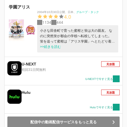
学園アリス
2004年10月30日公開
、
日本
、
グループ・タック
4.0
1134
444
小さな田舎町で育った蜜柑と蛍は大の親友。 な
のに突然蛍が都会の学校へ転校してしまった。
蛍を追って蜜柑は「アリス学園」へとたどり着
く。 しかしそこは不思議な力（アリス）の持ち
>>続きを読む
主しか入れない特別な学校だった…。 不思議い
っぱい☆ファンタジースクールコメディ☆乞うご
期待！
U-NEXT
見放題
初回31日間無料
U-NEXTで今すぐ見る
Hulu
見放題
Huluで今すぐ見る
配信中の動画配信サービスをもっと見る