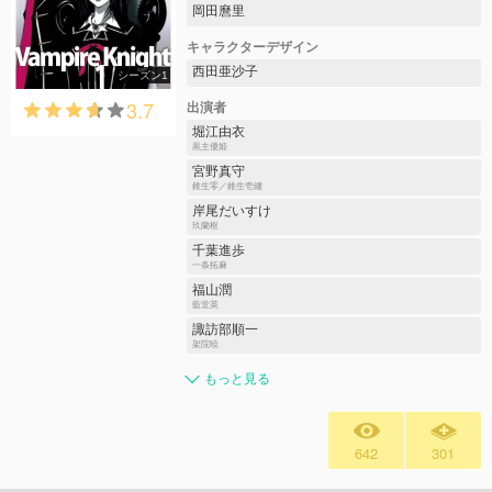
岡田麿里
キャラクターデザイン
西田亜沙子
シーズン1
3.7
出演者
堀江由衣
黒主優姫
宮野真守
錐生零／錐生壱縷
岸尾だいすけ
玖蘭枢
千葉進歩
一条拓麻
福山潤
藍堂英
諏訪部順一
架院暁
もっと見る
642
301