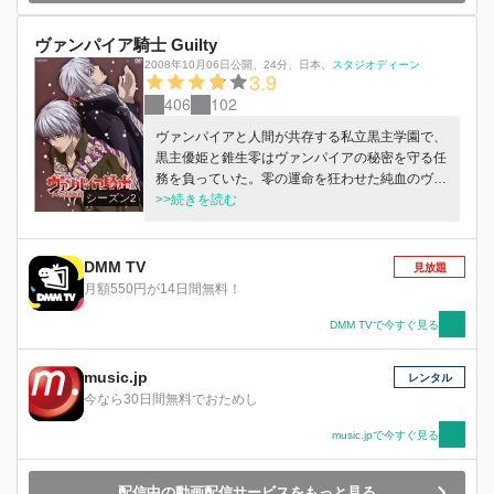
ヴァンパイア騎士 Guilty
2008年10月06日公開
、
24分
、
日本
、
スタジオディーン
3.9
406
102
ヴァンパイアと人間が共存する私立黒主学園で、
黒主優姫と錐生零はヴァンパイアの秘密を守る任
務を負っていた。零の運命を狂わせた純血のヴァ
シーズン2
ンパイア・緋桜閑の死によって学園に一応の平和
>>続きを読む
が戻るが??。
DMM TV
見放題
月額550円が14日間無料！
DMM TVで今すぐ見る
music.jp
レンタル
今なら30日間無料でおためし
music.jpで今すぐ見る
配信中の動画配信サービスをもっと見る