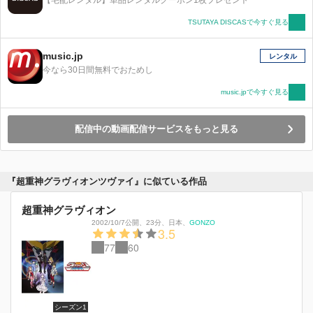
TSUTAYA DISCASで今すぐ見る
music.jp
レンタル
今なら30日間無料でおためし
music.jpで今すぐ見る
配信中の動画配信サービスをもっと見る
『超重神グラヴィオンツヴァイ』に似ている作品
超重神グラヴィオン
2002/10/7公開
、
23分
、
日本
、
GONZO
3.5
77
60
シーズン1