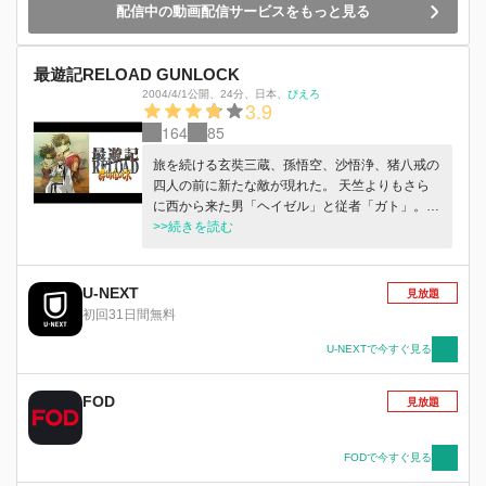
配信中の動画配信サービスをもっと見る
最遊記RELOAD GUNLOCK
2004/4/1公開
、
24分
、
日本
、
ぴえろ
3.9
164
85
旅を続ける玄奘三蔵、孫悟空、沙悟浄、猪八戒の
四人の前に新たな敵が現れた。 天竺よりもさら
に西から来た男「ヘイゼル」と従者「ガト」。
ヘイゼルは妖怪を憎み、死者を蘇らせる力を持っ
>>続きを読む
た者だった。 三蔵を仲間に引き入れようと執拗
につけ狙うヘイゼルと敵対する一行。 そんな
中、ガトしか知らないヘイゼルの秘密が明かされ
U-NEXT
見放題
ていく。
初回31日間無料
U-NEXTで今すぐ見る
FOD
見放題
FODで今すぐ見る