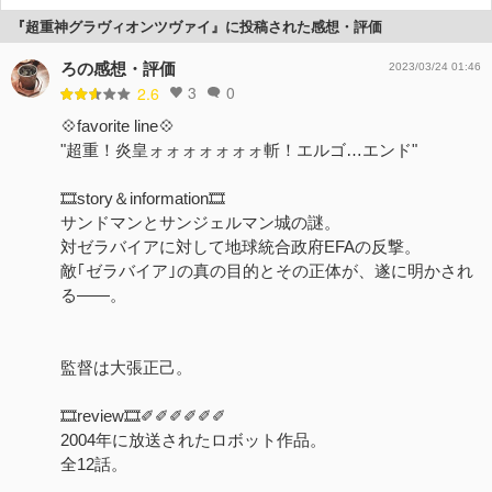
『超重神グラヴィオンツヴァイ』に投稿された感想・評価
ろの感想・評価
2023/03/24 01:46
3
0
2.6
💠favorite line💠
"超重！炎皇ォォォォォォォ斬！エルゴ…エンド"
🎞️story＆information🎞️
サンドマンとサンジェルマン城の謎。
対ゼラバイアに対して地球統合政府EFAの反撃。
敵｢ゼラバイア｣の真の目的とその正体が、遂に明かされ
る――。
監督は大張正己。
🎞️review🎞️✐✐✐✐✐✐
2004年に放送されたロボット作品。
全12話。