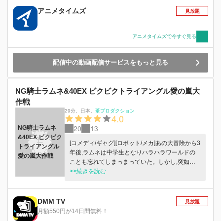
アニメタイムズ
見放題
アニメタイムズで今すぐ見る
配信中の動画配信サービスをもっと見る
NG騎士ラムネ&40EX ビクビクトライアングル愛の嵐大
作戦
29分
、
日本
、
葦プロダクション
4.0
20
13
NG騎士ラムネ
&40EX ビクビク
[コメディ/ギャグ][ロボット/メカ]あの大冒険から3
トライアングル
年後,ラムネは中学生となりハラハラワールドの
愛の嵐大作戦
ことも忘れてしまっまっていた。しかし,突如ミ
ルクが現れ,謎の鉄仮面が命を狙ってくる。アラ
>>続きを読む
ラ王国は大きな危機にさらされていた。今こそ勇
者ラムネス復活のとき。
DMM TV
見放題
月額550円が14日間無料！