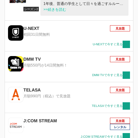
1年後、普通の学生として日々を過ごすルルーシ
シーズン2
ュだが、少女C.C.と再会したことで記憶を取り戻
>>続きを読む
す。そして、再びゼロとして世界を覆すべく新た
な反逆を開始する！
U-NEXT
見放題
初回31日間無料
U-NEXTで今すぐ見る
DMM TV
見放題
月額550円が14日間無料！
DMM TVで今すぐ見る
TELASA
見放題
月額990円（税込）で見放題
TELASAで今すぐ見る
J:COM STREAM
見放題
-
レンタル
J:COM STREAMで今すぐ見る