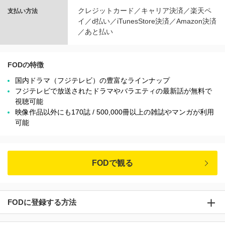
クレジットカード／キャリア決済／楽天ペ
支払い方法
イ／d払い／iTunesStore決済／Amazon決済
／あと払い
FODの特徴
国内ドラマ（フジテレビ）の豊富なラインナップ
フジテレビで放送されたドラマやバラエティの最新話が無料で
視聴可能
映像作品以外にも170誌 / 500,000冊以上の雑誌やマンガが利用
可能
FODで観る
FODに登録する方法