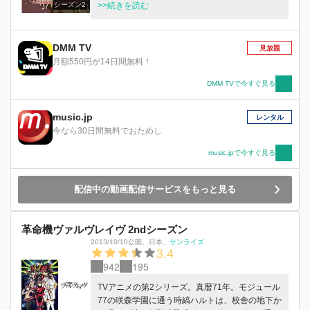
シーズン2
ンパイア・緋桜閑の死によって学園に一応の平和
>>続きを読む
が戻るが??。
DMM TV
見放題
月額550円が14日間無料！
DMM TVで今すぐ見る
music.jp
レンタル
今なら30日間無料でおためし
music.jpで今すぐ見る
配信中の動画配信サービスをもっと見る
革命機ヴァルヴレイヴ 2ndシーズン
2013/10/10公開
、
日本
、
サンライズ
3.4
942
195
TVアニメの第2シリーズ。真暦71年。モジュール
77の咲森学園に通う時縞ハルトは、校舎の地下か