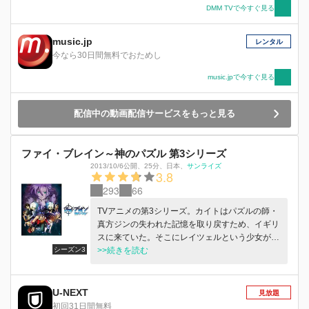
DMM TVで今すぐ見る
music.jp
レンタル
今なら30日間無料でおためし
music.jpで今すぐ見る
配信中の動画配信サービスをもっと見る
ファイ・ブレイン～神のパズル 第3シリーズ
2013/10/6公開
、
25分
、
日本
、
サンライズ
3.8
293
66
TVアニメの第3シリーズ。カイトはパズルの師・
真方ジンの失われた記憶を取り戻すため、イギリ
スに来ていた。そこにレイツェルという少女が現
シーズン3
れ、突然カイトたちにパズル・バトルを挑んでき
>>続きを読む
た。同じころ√学園では、ギャモンたちがエニグ
マと名乗る男からパズルを仕掛けられていた。果
たしてカイトは真方ジンの記憶に眠る「『ファ
U-NEXT
見放題
イ・ブレイン』と『神のパズル』の真実」へと迫
初回31日間無料