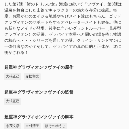
した第7話「渚のドリル少女」海篇に続いて「ツヴァイ」第3話は
温泉を舞台にした山篇でキャラクターの魅力を存分に披露。毎
度、お騒がせのエイジ＆琉菜やちびメイド達はもちろん、ゴッド
グラヴィオンのサポートをするオペレーターメイドも健在。他に
も新たなメイドが登場。後半に向かいグラントルーパー（量産型
グラヴィオン）の活躍、ゼラバイア本星へと闘いの場を移し物語
の核心へ・・・シリーズを通しての謎、クライン・サンドマンは
一体何者なのか？そして、ゼラバイアの真の目的と正体が、遂に
明かされる！
超重神グラヴィオンツヴァイの原作
大張正己
赤松和光
超重神グラヴィオンツヴァイの監督
大張正己
超重神グラヴィオンツヴァイの脚本
志茂文彦
吉村清子
ほそのゆうじ