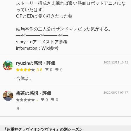
ストーリー構成さえ練れば良い熱血ロボットアニメにな
っていたはず!
OPとEDは凄く好きだった👍
結局本作の主人公はサンドマンだった気がする。
—-✄———-✄———-✄—-
story：dアニメストア参考
information：Wiki参考
ryuzinの感想・評価
2022/12/12 10:42
0
0
3.8
合体よ。
梅茶の感想・評価
2022/08/27 07:47
0
0
-
👨
『超重神グラヴィオンツヴァイ』の別シーズン