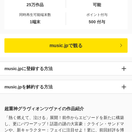
25万作品
可能
同時再生可能端末数
ポイント付与
1端末
500 付与
music.jpで観る
music.jpに登録する方法
music.jpを解約する方法
超重神グラヴィオンツヴァイの作品紹介
「熱く燃えて、泣ける」展開！前作からエピソードを新たに構築
し、更にパワーアップ！話題の謎の大富豪：クライン・サンドマ
ンや、新キャラクター：フェイに注目せよ！更に、前回好評を博