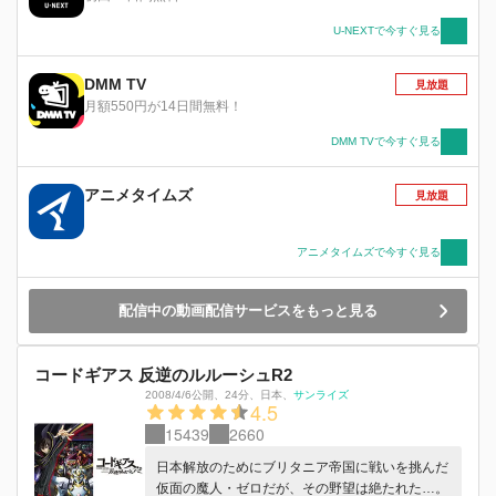
ることができるか!?※各話の初公開日は本作品の
第1話の放送開始日となります。
U-NEXTで今すぐ見る
DMM TV
見放題
月額550円が14日間無料！
DMM TVで今すぐ見る
アニメタイムズ
見放題
アニメタイムズで今すぐ見る
配信中の動画配信サービスをもっと見る
コードギアス 反逆のルルーシュR2
2008/4/6公開
、
24分
、
日本
、
サンライズ
4.5
15439
2660
日本解放のためにブリタニア帝国に戦いを挑んだ
仮面の魔人・ゼロだが、その野望は絶たれた…。