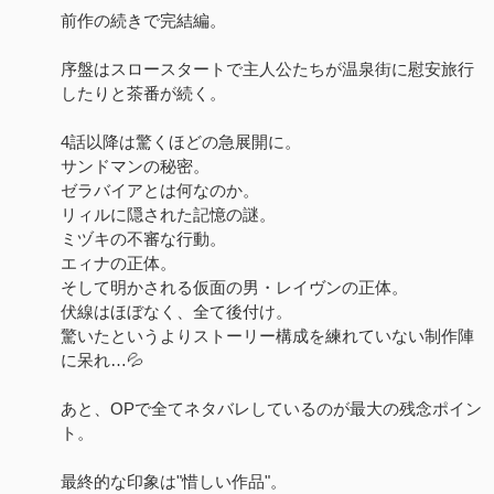
前作の続きで完結編。
序盤はスロースタートで主人公たちが温泉街に慰安旅行
したりと茶番が続く。
4話以降は驚くほどの急展開に。
サンドマンの秘密。
ゼラバイアとは何なのか。
リィルに隠された記憶の謎。
ミヅキの不審な行動。
エィナの正体。
そして明かされる仮面の男・レイヴンの正体。
伏線はほぼなく、全て後付け。
驚いたというよりストーリー構成を練れていない制作陣
に呆れ…💦
あと、OPで全てネタバレしているのが最大の残念ポイン
ト。
最終的な印象は"惜しい作品"。