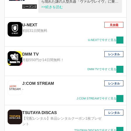
ら現れた謎の人型兵器「ヴァルヴレイヴ」に乗り
シーズン2
込み、ジオールに一方的な奇襲をかけたドルシア
>>続きを読む
軍を撃退。友人たちと学園の危機を救った。最初
は争いごとを嫌っていたハルトだったが、ドルシ
ア軍エージェント・エルエルフと出会い、それぞ
U-NEXT
見放題
れの想いのためにヴァルヴレイヴに乗り込んだ仲
初回31日間無料
間と自分たちの学園、そして国を守るために生き
残りをかけた戦いを繰り広げていく。世界の裏側
U-NEXTで今すぐ見る
と対峙する時、ハルトとエルエルフの革命が始ま
る…。
DMM TV
レンタル
月額550円が14日間無料！
DMM TVで今すぐ見る
J:COM STREAM
レンタル
-
J:COM STREAMで今すぐ見る
TSUTAYA DISCAS
レンタル
【宅配レンタル】単品レンタルクーポン1枚プレゼ
ント
TSUTAYA DISCASで今すぐ見る