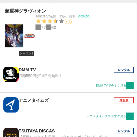
超重神グラヴィオン
2002/10/7公開
、
23分
、
日本
、
GONZO
3.5
77
60
シーズン1
DMM TV
レンタル
月額550円が14日間無料！
DMM TVで今すぐ見る
アニメタイムズ
見放題
アニメタイムズで今すぐ見る
TSUTAYA DISCAS
レンタル
【宅配レンタル】単品レンタルクーポン1枚プレゼント