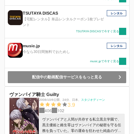
TSUTAYA DISCAS
レンタル
【宅配レンタル】単品レンタルクーポン1枚プレゼ
ント
TSUTAYA DISCASで今すぐ見る
music.jp
レンタル
今なら30日間無料でおためし
music.jpで今すぐ見る
配信中の動画配信サービスをもっと見る
ヴァンパイア騎士 Guilty
2008/10/6公開
、
24分
、
日本
、
スタジオディーン
3.9
406
102
ヴァンパイアと人間が共存する私立黒主学園で、
黒主優姫と錐生零はヴァンパイアの秘密を守る任
務を負っていた。零の運命を狂わせた純血のヴァ