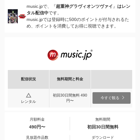
music.jpで、『
超重神グラヴィオンツヴァイ
』
はレン
タル配信中
です。
music.jpでは登録時に500のポイントが付与されるた
め、ポイントを消費してお得に視聴できます。
配信状況
無料期間と料金
初回30日間無料 490
今すぐ観る
円〜
レンタル
月額料金
無料期間
490円〜
初回30日間無料
見放題作品数
ダウンロード