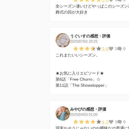
全シーズン凄いけどやっぱこのシーズン
葬式の回が大好き
うぐいすの感想・評価
2025/07/02 20:25
3.6
1
0
これまたいいシーズン。
★お気に入りエピソード★
第6話「Free Churro」☆
第11話「The Showstopper」
みやびの感想・評価
2025/04/03 01:00
4.2
1
0
現実かそうじゃないのか曖昧なの普通に