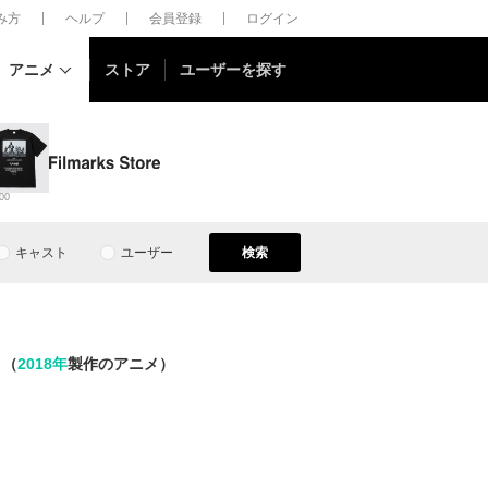
しみ方
ヘルプ
会員登録
ログイン
アニメ
ストア
ユーザーを探す
00
キャスト
ユーザー
検索
（
2018年
製作のアニメ）