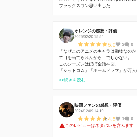
ブラックスワン思い出した
オレンジの感想・評価
2025/02/20 15:54
5.0
3
0
「なぜこのアニメのキャラは動物なのか
て目を当てられんから…でしかない。
このシーズンはほぼ全話神回。
「シットコム」「ホームドラマ」が万人
>>続きを読む
映画ファンの感想・評価
2024/12/09 14:19
4.5
1
0
このレビューはネタバレを含みます