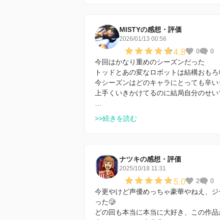
MISTYの感想・評価
2026/01/13 00:56
4.8
0
0
今回はかなり重めのシーズンだった
トッドとあの変なロボットは結構おもろ
今シーズンはどのキャラにとっても辛い
上手くいきかけてるのに結局自分のせい
…
>>続きを読む
ナツキの感想・評価
2025/10/18 11:31
5.0
2
0
今更やけど声優めっちゃ豪華やねえ、ジ
った🥲
どの回も本当に本当に大好き、この作品