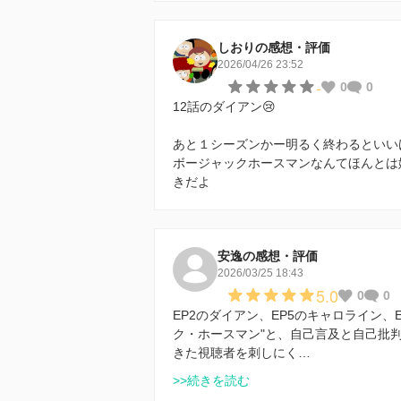
しおりの感想・評価
2026/04/26 23:52
-
0
0
12話のダイアン😢
あと１シーズンかー明るく終わるといい
ボージャックホースマンなんてほんとは
きだよ
安逸の感想・評価
2026/03/25 18:43
5.0
0
0
EP2のダイアン、EP5のキャロライン
ク・ホースマン"と、自己言及と自己批判
きた視聴者を刺しにく…
>>続きを読む