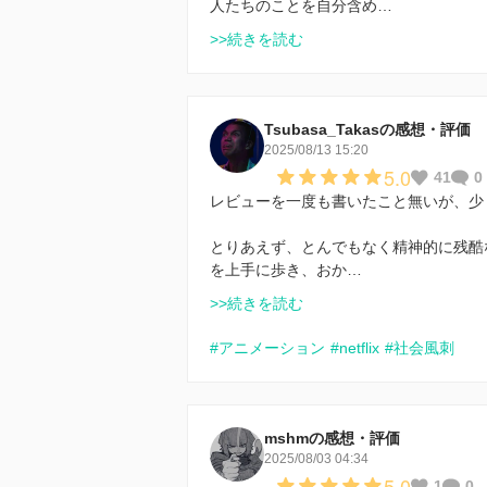
人たちのことを自分含め…
>>続きを読む
Tsubasa_Takasの感想・評価
2025/08/13 15:20
5.0
41
0
レビューを一度も書いたこと無いが、少しず
とりあえず、とんでもなく精神的に残酷
を上手に歩き、おか…
>>続きを読む
#アニメーション
#netflix
#社会風刺
mshmの感想・評価
2025/08/03 04:34
5.0
1
0