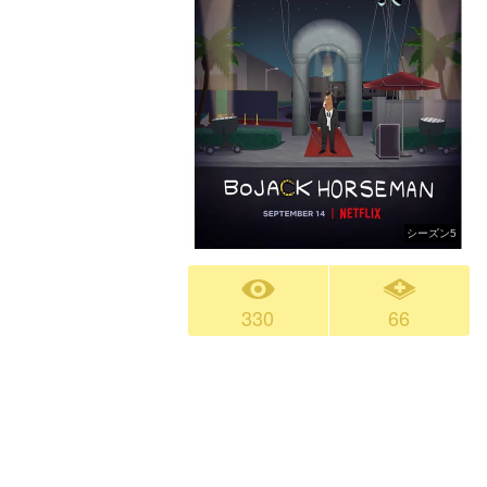
シーズン5
330
66