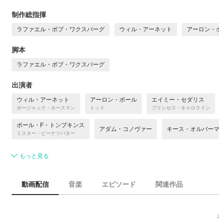
制作総指揮
ラファエル・ボブ・ワクスバーグ
ウィル・アーネット
アーロン・
脚本
ラファエル・ボブ・ワクスバーグ
出演者
ウィル・アーネット
アーロン・ポール
エイミー・セダリス
ボージャック・ホースマン
トッド
プリンセス・キャロライン
ポール・F・トンプキンス
アダム・コノヴァー
キース・オルバー
ミスター・ピーナツバター
もっと見る
動画配信
音楽
エピソード
関連作品