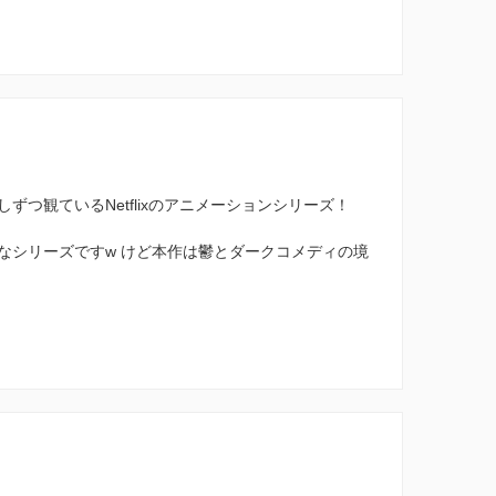
つ観ているNetflixのアニメーションシリーズ！
なシリーズですw けど本作は鬱とダークコメディの境