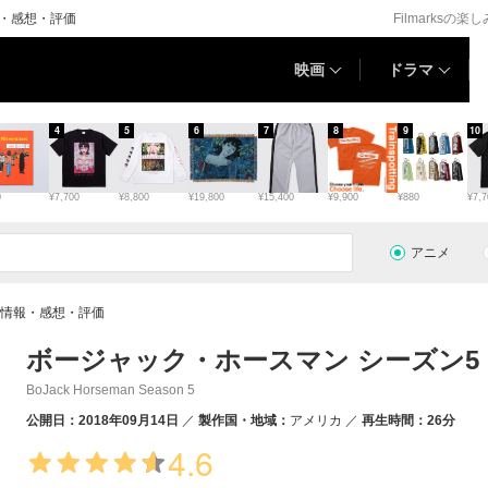
報・感想・評価
Filmarksの楽
映画
ドラマ
4
5
6
7
8
9
10
0
¥7,700
¥8,800
¥19,800
¥15,400
¥9,900
¥880
¥7,7
アニメ
の情報・感想・評価
ボージャック・ホースマン シーズン5
BoJack Horseman Season 5
公開日：2018年09月14日
製作国・地域：
アメリカ
再生時間：26分
4.6