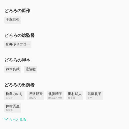
どろろの原作
手塚治虫
どろろの総監督
杉井ギサブロー
どろろの脚本
鈴木良武
佐脇徹
どろろの出演者
松島みのり
野沢那智
北浜晴子
田村錦人
武藤礼子
どろろ
百鬼丸
縫の方／万代
金小僧
ミオ
仲村秀生
多宝丸
もっと見る