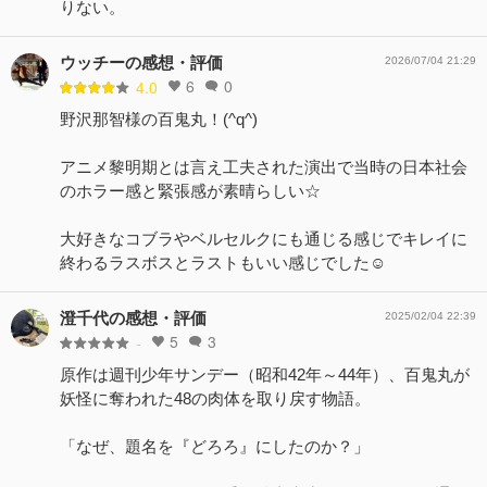
りない。
ウッチーの感想・評価
2026/07/04 21:29
6
0
4.0
野沢那智様の百鬼丸！(^q^)
アニメ黎明期とは言え工夫された演出で当時の日本社会
のホラー感と緊張感が素晴らしい☆
大好きなコブラやベルセルクにも通じる感じでキレイに
終わるラスボスとラストもいい感じでした☺️
澄千代の感想・評価
2025/02/04 22:39
5
3
-
原作は週刊少年サンデー（昭和42年～44年）、百鬼丸が
妖怪に奪われた48の肉体を取り戻す物語。
「なぜ、題名を『どろろ』にしたのか？」