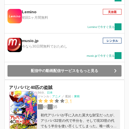
Lemino
見放題
初回1ヶ月間無料
Leminoで今すぐ見る
music.jp
レンタル
今なら30日間無料でおためし
music.jpで今すぐ見る
配信中の動画配信サービスをもっと見る
アリババと40匹の盗賊
56分
、
日本
ジャンル：
アニメ
／
配給：
東映
3.1
65
35
初代アリババが手に入れた莫大な財宝だったが、
アリババ32世の代で半分を、そして現33世の代
でもう半分を使い尽くしてしまった。唯一残った