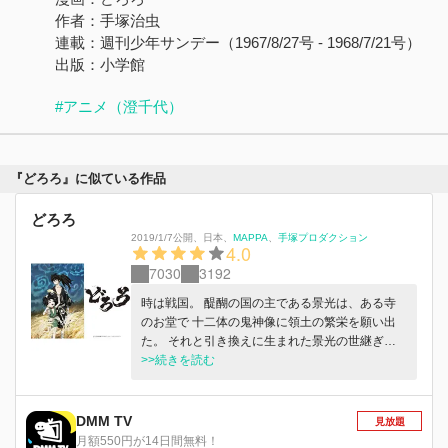
作者：手塚治虫
連載：週刊少年サンデー（1967/8/27号 - 1968/7/21号）
出版：小学館
#アニメ（澄千代）
『どろろ』に似ている作品
どろろ
2019/1/7公開
、
日本
、
MAPPA
手塚プロダクション
4.0
7030
3192
時は戦国。 醍醐の国の主である景光は、ある寺
のお堂で 十二体の鬼神像に領土の繁栄を願い出
た。 それと引き換えに生まれた景光の世継ぎは
身体のあちこちが欠けており、 忌み子としてそ
>>続きを読む
のまま川に流され、捨てられてしまう。時は流
れ、鬼神は景光との約定を果たし、国には平安が
訪れた。 そんなある日〝どろろ〟という幼い盗
DMM TV
見放題
賊は、ある男に出会う。それは、鬼か人か──。
月額550円が14日間無料！