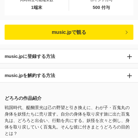
同時再生可能端末数
ポイント付与
1端末
500 付与
music.jpで観る
music.jpに登録する方法
music.jpを解約する方法
どろろの作品紹介
戦国時代、醍醐景光は己の野望と引き換えに、わが子・百鬼丸の
身体を妖怪たちに売り渡す。自分の身体を取り戻す旅に出た百鬼
丸は、どろろと出会い、行動を共にする。妖怪を次々と倒し、身
体を取り戻していく百鬼丸。そんな彼に付きまとうどろろの目的
とは？