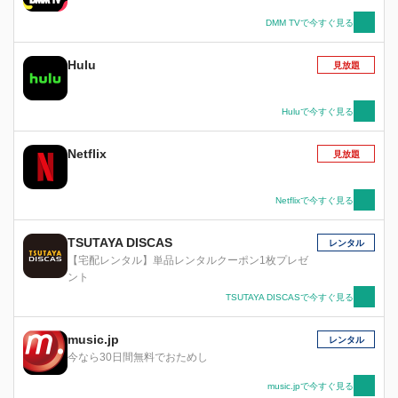
両腕に刀を仕込む全身作り物の男〝百鬼丸〟は、
その見えない瞳で襲い来る化け物を見据えてい
DMM TVで今すぐ見る
た。
Hulu
見放題
Huluで今すぐ見る
Netflix
見放題
Netflixで今すぐ見る
TSUTAYA DISCAS
レンタル
【宅配レンタル】単品レンタルクーポン1枚プレゼ
ント
TSUTAYA DISCASで今すぐ見る
music.jp
レンタル
今なら30日間無料でおためし
music.jpで今すぐ見る