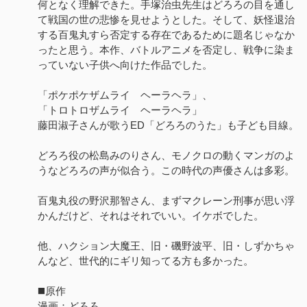
何となく理解できた。手塚治虫先生はどろろの目を通し
て戦国の世の悲惨を見せようとした。そして、妖怪退治
する百鬼丸すら否定する存在であるために題名じゃなか
ったと思う。本作、バトルアニメを否定し、戦争に染ま
っていない子供へ向けた作品でした。
「ポケポケザムライ ヘーラヘラ」、
「トロトロザムライ ヘーラヘラ」
藤田淑子さんが歌うED「どろろのうた」も子ども目線。
どろろ役の松島みのりさん、モノクロの動くマンガのよ
うなどろろの声が似合う。この時代の声優さんは多彩。
百鬼丸役の野沢那智さん、まずマクレーン刑事が思い浮
かんだけど、それはそれでいい。イケボでした。
他、ハクション大魔王、旧・磯野波平、旧・しずかちゃ
んなど、世代的にギリ知ってる方も多かった。
◼️原作
漫画：どろろ