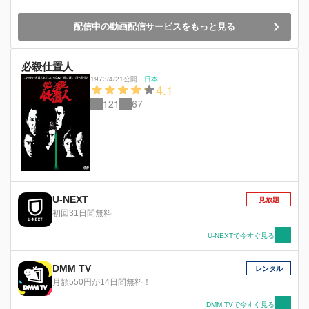
配信中の動画配信サービスをもっと見る
必殺仕置人
1973/4/21公開
、
日本
4.1
121
67
U-NEXT
見放題
初回31日間無料
U-NEXTで今すぐ見る
DMM TV
レンタル
月額550円が14日間無料！
DMM TVで今すぐ見る