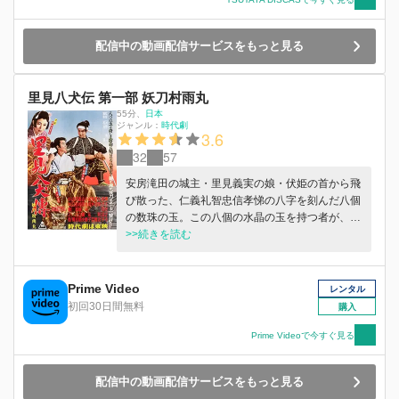
配信中の動画配信サービスをもっと見る
里見八犬伝 第一部 妖刀村雨丸
55分
、
日本
ジャンル：
時代劇
3.6
32
57
安房滝田の城主・里見義実の娘・伏姫の首から飛
び散った、仁義礼智忠信孝悌の八字を刻んだ八個
の数珠の玉。この八個の水晶の玉を持つ者が、や
がては里見家再興の支柱となるべき人物という。
>>続きを読む
そして二十年後、孝の玉を持つ美剣士・犬塚信乃
成孝は、恋人浜路の行方を尋ねる旅の途上、義の
玉を持つ犬川荘助と知り合う。だが、貪欲な伯父
Prime Video
レンタル
や悪代官の奸計に落ち、妖刀・村雨丸の祟りな
初回30日間無料
購入
ど、数々の危機に見舞われる。そして運命のいた
ずらか、足利家に仕えて信の玉を持つ犬塚現八
Prime Videoで今すぐ見る
と、素性を知らぬまま一騎討ちに挑む信乃だっ
た。水晶の玉八個、不思議な運命に結ばれた里見
配信中の動画配信サービスをもっと見る
家の八犬士は何処に…？（Ｃ）東映