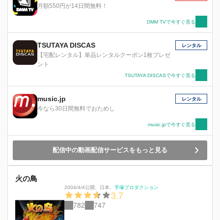
月額550円が14日間無料！
DMM TVで今すぐ見る
TSUTAYA DISCAS
レンタル
【宅配レンタル】単品レンタルクーポン1枚プレゼ
ント
TSUTAYA DISCASで今すぐ見る
music.jp
レンタル
今なら30日間無料でおためし
music.jpで今すぐ見る
配信中の動画配信サービスをもっと見る
火の鳥
2004/4/4公開
、
日本
、
手塚プロダクション
3.7
782
747