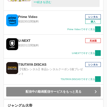
ランプの魔物も、猫が大嫌いで使えない。そこで
>>続きを読む
猫狩りを始めるものの、アル・ハック少年が38匹
の猫と共に反旗を翻す。
Prime Video
レンタル
初回30日間無料
購入
Prime Videoで今すぐ見る
U-NEXT
見放題
初回31日間無料
U-NEXTで今すぐ見る
TSUTAYA DISCAS
レンタル
【宅配レンタル】単品レンタルクーポン1枚プレゼ
ント
TSUTAYA DISCASで今すぐ見る
配信中の動画配信サービスをもっと見る
ジャングル大帝