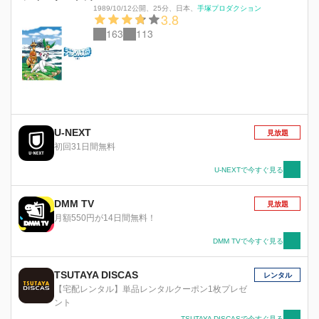
1989/10/12公開
、
25分
、
日本
、
手塚プロダクション
3.8
163
113
U-NEXT
見放題
初回31日間無料
U-NEXTで今すぐ見る
DMM TV
見放題
月額550円が14日間無料！
DMM TVで今すぐ見る
TSUTAYA DISCAS
レンタル
【宅配レンタル】単品レンタルクーポン1枚プレゼ
ント
TSUTAYA DISCASで今すぐ見る