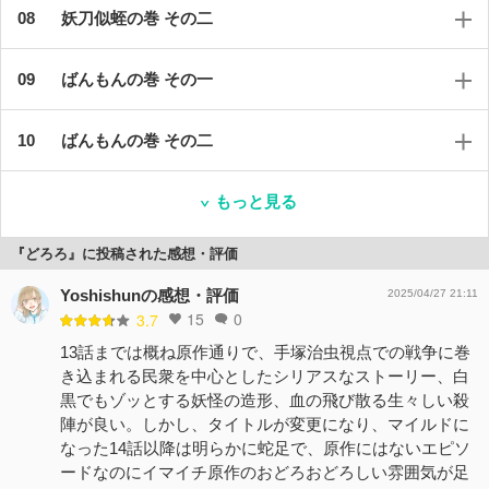
妖刀似蛭の巻 その二
ばんもんの巻 その一
ばんもんの巻 その二
もっと見る
『どろろ』に投稿された感想・評価
Yoshishunの感想・評価
2025/04/27 21:11
15
0
3.7
13話までは概ね原作通りで、手塚治虫視点での戦争に巻
き込まれる民衆を中心としたシリアスなストーリー、白
黒でもゾッとする妖怪の造形、血の飛び散る生々しい殺
陣が良い。しかし、タイトルが変更になり、マイルドに
なった14話以降は明らかに蛇足で、原作にはないエピソ
ードなのにイマイチ原作のおどろおどろしい雰囲気が足