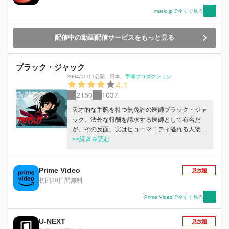
music.jpで今すぐ見る
配信中の動画配信サービスをもっと見る
ブラック・ジャック
2004/10/11公開
、
日本
、
手塚プロダクション
4.1
2150
1037
天才的な手腕を持つ無免許の医師ブラック・ジャ
ック。法外な報酬を請求する医師として有名だ
が、その反面、実はヒューマニティ溢れる人物で
もあった。彼の活躍を通して、現代社会や医療の
>>続きを読む
限界、そして人の欲など、人間と命の”なんたる
か”を浮き彫りにする。
Prime Video
見放題
初回30日間無料
Prime Videoで今すぐ見る
U-NEXT
見放題