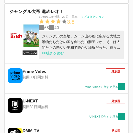
ジャングル大帝 進めレオ！
1966/10/5公開
、
23分
、
日本
、
虫プロダクション
3.8
68
40
ジャングルの奥地、ムーン山の麓に広がる大地に
動物たちだけの国を創った白獅子レオ。そこは人
間たちの来ない平和で静かな場所だった。雄々し
シーズン2
く成長したレオは幼友達であったライヤと結婚
>>続きを読む
し、ルネとルッキオという２頭の子供を授かり平
和なジャングルと家族を守り育てていた。ところ
が、レオと考えを異にする動物たちとの葛藤、そ
Prime Video
見放題
してムーン山に眠る超エネルギー物質「月光石」
初回30日間無料
を求める人間達のジャングルへの進出、動物たち
だけの楽園と思えたその地にも次第に危機が迫っ
Prime Videoで今すぐ見る
ていた…。
U-NEXT
見放題
初回31日間無料
U-NEXTで今すぐ見る
DMM TV
見放題