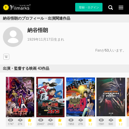
登録・ログイン
納谷悟朗のプロフィール・出演関連作品
納谷悟朗
1929年11月17日生まれ
Fanが
53
人います。
出演・監督する映画 43作品
1747
274
23407
2402
1953
279
1591
500
3.2
3.6
3.2
3.2