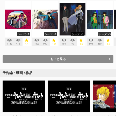
シーズン2
シーズン1
シーズン1
シーズン3
1132
476
1800
990
754
770
804
380
4.1
4.2
4.5
3.9
もっと見る
予告編・動画 4作品