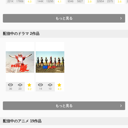
221K
17956
144K
13295
9346
5827
32954
2375
4.0
4.1
3.9
3.6
もっと見る
配信中のドラマ 2作品
36
23
14
10
3.2
4.0
もっと見る
配信中のアニメ 19作品