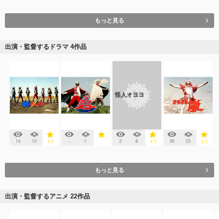
もっと見る
出演・監督するドラマ 4作品
怪人オヨヨ
14
10
-
1
2
8
36
23
4.0
-
4.5
3.2
もっと見る
出演・監督するアニメ 22作品