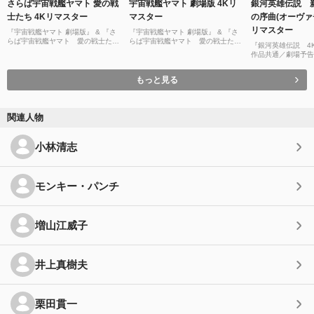
さらば宇宙戦艦ヤマト 愛の戦
宇宙戦艦ヤマト 劇場版 4Kリ
銀河英雄伝説 
士たち 4Kリマスター
マスター
の序曲(オーヴァ
リマスター
『宇宙戦艦ヤマト 劇場版』 & 『さ
『宇宙戦艦ヤマト 劇場版』 & 『さ
らば宇宙戦艦ヤマト 愛の戦士た
らば宇宙戦艦ヤマト 愛の戦士た
『銀河英雄伝説 4K
ち』 4Kリマスター 2ヶ月連続公開
ち』 4Kリマスター 2ヶ月連続公開
作品共通／劇場予告
予告 [4K UHD]
予告 [4K UHD]
もっと見る
関連人物
小林清志
モンキー・パンチ
増山江威子
井上真樹夫
栗田貫一