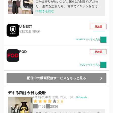
こか近寄りがたいけど... 彼らは“全員ドジ”だっ
た！ 財布を忘れたり、 電車でイヤホンを付けず
音楽を流したり、 コンタクトなのにメガネを上
>>続きを読む
げる、仕草をしたり、 曲がるストローだと気付
かず逆に刺して使ったり、 傘と間違えて靴べら
を持ち歩いたり―― そんなドジさえもクールに
U-NEXT
見放題
キメてしまう、 それが「クールドジ男子」。 ド
初回31日間無料
ジもするけど等身大で頑張る彼らの日常譚を15分
に集めて、2クールでお届けします！ 見ればきっ
U-NEXTで今すぐ見る
と、あなたも好きになる。 笑って癒されるドジ
コメディ。
FOD
見放題
FODで今すぐ見る
配信中の動画配信サービスをもっと見る
デキる猫は今日も憂鬱
2023年07月07日公開
、
24分
、
日本
、
GoHands
3.8
7458
2836