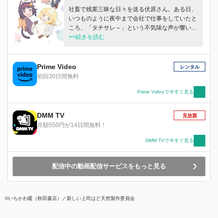
社畜で残業三昧な日々を送る伏原さん。ある日、
いつものように夜中まで会社で仕事をしていたと
ころ、「タチサレ～」という不気味な声が響いて
きた…。その声の正体は、なんと小さな幽霊ちゃ
>>続きを読む
ん。幽霊ちゃんは健康のために伏原さんを帰宅さ
せたいようで…？
Prime Video
レンタル
初回30日間無料
Prime Videoで今すぐ見る
DMM TV
見放題
月額550円が14日間無料！
DMM TVで今すぐ見る
配信中の動画配信サービスをもっと見る
©いちかわ暖（秋田書店）／新しい上司はど天然製作委員会