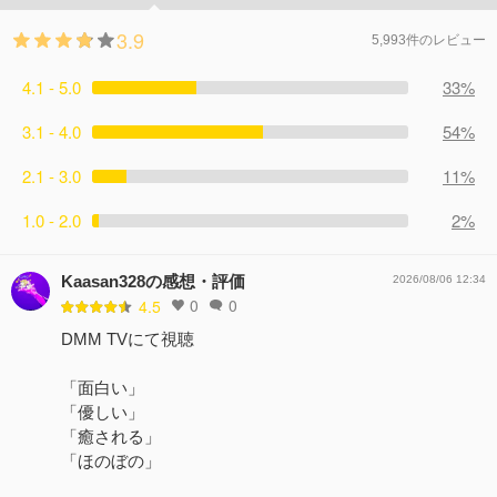
こととは……?!
えて拾ったタヌキのことだった。寂しくも山に返してあげ
コメント28件
拍手65回
3.9
る時に祖母と二人でタヌキに付けた名前を参考にして、白
5,993件のレビュー
崎が子猫に付けた名前は……⁈
4.1 - 5.0
コメント31件
拍手74回
33%
3.1 - 4.0
54%
2.1 - 3.0
11%
1.0 - 2.0
2%
Kaasan328の感想・評価
2026/08/06 12:34
0
0
4.5
DMM TVにて視聴
「面白い」
「優しい」
「癒される」
「ほのぼの」