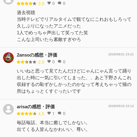
0
0
3.9
過去視聴
当時テレビでリアルタイムで観てなにこれおもしろって
久しぶりになったアニメだった
1人でめっちゃ声出して笑ってた笑
こんな上司いたら素敵すぎやろ
2ansoの感想・評価
2026/06/21 23:21
0
0
2.5
いいねと思って見てたんだけどにゃんにゃん言って踊り
出した時に一気に引いてしまった、、あと下野さんこれ
収録するの恥ずかしかったのかなって考えちゃって猫の
所はちょっとくすぐったいです
arisaの感想・評価
2026/05/16 23:12
1
0
4.5
毎話毎話、本当に癒しでしかない。
出てくる人皆んなかわいい、尊い。