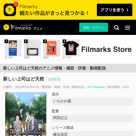
登録・ログイン
アニメ
1
2
3
4
¥1,650
¥990
¥990
¥7,700
新しい上司はど天然のアニメ情報・感想・評価・動画配信
新しい上司はど天然
（
2023
）
公開日：2023年10月07日
製作国・地域：
日本
制作会社：
A-1 Pictures
再生時間：24分
原作
いちかわ暖
監督
阿部記之
シリーズ構成
横谷昌宏