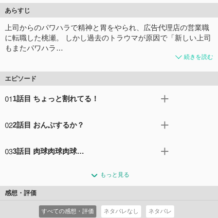
あらすじ
上司からのパワハラで精神と胃をやられ、広告代理店の営業職
に転職した桃瀬。 しかし過去のトラウマが原因で「新しい上司
もまたパワハラ…
続きを読む
エピソード
01
1話目 ちょっと割れてる！
上司からパワハラを受けたために精神と胃をやられ、前の
02
2話目 おんぶするか？
職場を辞めて広告代理店の営業職に転職した桃瀬。しかし
過去のトラウマが原因で「この新しい上司もパワハラ上司
リニューアルした遊園地の広告を作るために、現地取材に
だったらどうしよう…」と不安のあまり、出社初日早々外
03
3話目 肉球肉球肉球…
行く桃瀬と白崎。「いい広告を作るためには実際にそのア
回り中に激しい胃痛が原因でしゃがみこんで動けなくなっ
トラクションを楽しむことが大事だと思うんだ」と言う白
とある日、桃瀬と白崎は道端でダンボールに入った捨て子
てしまう。「早く立たないと…蹴られる…かも」と桃瀬が
崎の言葉からメリーゴーランドやジェットコースターなど
もっと見る
猫と出会う。最初は白崎を怖がり威嚇している子猫だった
一人で内心焦っている時、一緒にいた新しい上司、白崎が
様々なアトラクションを体験する。無事現地取材を終えた
が、白崎の優しい言葉と行動により懐き始め、一緒に暮ら
とった驚きの行動とは……?!
感想・評価
帰り道、停電で二人が乗る電車が緊急停車してしまう。真
すことに。子猫を飼い始めてから名前が決まらず悩んでい
コメント52件
拍手98回
っ暗な車内で、桃瀬が白崎に話した「転職を決めた日」の
すべての感想・評価
ネタバレなし
ネタバレ
る最中、白崎がふと思い出したのは子どもの頃、猫と間違