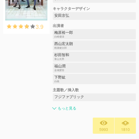
キャラクターデザイン
安田京弘
3.9
出演者
梅原裕一郎
白崎優清
西山宏太朗
桃瀬健太郎
杉田智和
青山光男
福山潤
金城愛悟
下野紘
白桃
主題歌／挿入歌
フジファブリック
もっと見る
5993
1810