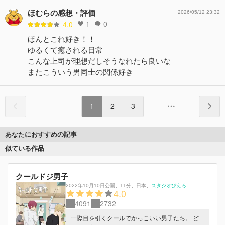
ほむらの感想・評価
2026/05/12 23:32
1
0
4.0
ほんとこれ好き！！
ゆるくて癒される日常
こんな上司が理想だしそうなれたら良いな
またこういう男同士の関係好き
1
2
3
あなたにおすすめの記事
似ている作品
クールドジ男子
2022年10月10日公開
、
11分
、
日本
、
スタジオぴえろ
4.0
4091
2732
一際目を引くクールでかっこいい男子たち。 ど