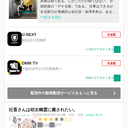
吾輩は猫である。しかしただの猫ではない。 空
前絶後の「デキる猫」である。 仕事はできるが
生活能力が壊滅的な会社員・福澤幸来は、ある日
凍死寸前の仔猫を拾う。諭吉と名付けたその猫は
>>続きを読む
いつの間にか猫にあるまじき大きさに成長し、ダ
メなご主人様に代わって料理、洗濯、掃除、買い
出し、ご近所付き合い……あらゆることを完璧に
U-NEXT
見放題
こなす“デキる猫”になっていた。 「うちの猫ちょ
初回31日間無料
っと普通じゃないかも……！？」 そう思いつ
つ、諭吉のおいしい料理に胃袋を掴まれ、生活の
U-NEXTで今すぐ見る
全てを支えられている幸来はもう諭吉なしの生活
なんて考えられない！ 夢のパーフェクトにゃん
DMM TV
見放題
ことハイパーずぼら会社員のまったりのんびり同
月額550円が14日間無料！
居ライフ。
DMM TVで今すぐ見る
配信中の動画配信サービスをもっと見る
社畜さんは幼女幽霊に癒されたい。
2022年04月07日公開
、
24分
、
日本
、
project No.9
3.3
634
277