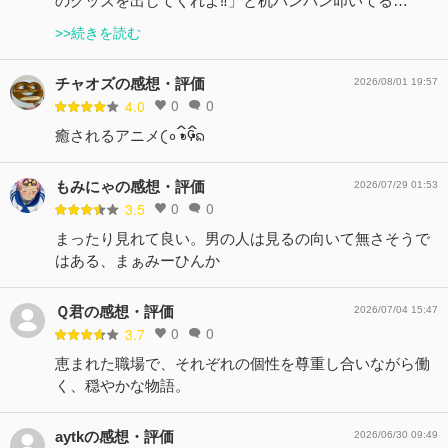
のグッズを出してくれよ‼️」と机バンバン叩いてる…
>>続きを読む
チャオズの感想・評価
2026/08/01 19:57
0
0
4.0
癒されるアニメ𛰙᭜𖫴𖫰𖫱𖫳𖫲𖫲𖫳𖫴𖫰𖫱꛰ ᭜𖫴𖫰𖫱𖫳𖫲𖫲𖫳𖫴𖫰𖫱꛰ʕᨦ
もみにゃの感想・評価
2026/07/29 01:53
0
0
3.5
まったり見れて良い。男の人は見るの向いて無さそうで
はある、まぁみーひんか
Ｑ君の感想・評価
2026/07/04 15:47
0
0
3.7
恵まれた職場で、それぞれの個性を尊重し合いながら働
く、穏やかな物語。
aytkの感想・評価
2026/06/30 09:49