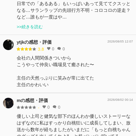
日常での「あるある」もいっぱいあって見ててクスッと
なる…サランラップの先頭行方不明・コロコロの逆走？
など…誰もが一度はや…
>>続きを読む
ytjkの感想・評価
2026/08/05 12:07
0
0
3.8
会社の人間関係きついから
こうやって仲良い職場見て癒された〜
主任の天然っぷりに笑みが常に出てた
主任のかわいい
mの感想・評価
2026/08/02 00:14
0
0
-
優しい上司と健気な部下のほんわか優しいストーリーな
はずなのに私はすっかり白桃狂いに成長してしまい、放
送から数年が経ちましたがいまだに「もっと白桃ちゃん