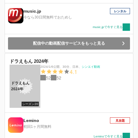
music.jp
レンタル
今なら30日間無料でおためし
music.jpで今すぐ見る
配信中の動画配信サービスをもっと見る
ドラえもん 2024年
2024/1/6公開
、
30分
、
日本
、
シンエイ動画
4.1
52
52
ドラえもん
2024年
シーズン20
Lemino
見放題
初回1ヶ月間無料
Leminoで今すぐ見る