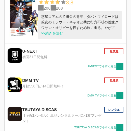
3.8
206
208
惑星コアムの片田舎の青年、ダバ・マイロードは
親友のミラウー・キャオと共に行方不明の義妹ク
ワサン・オリビーを捜すため旅に出る。やがてダ
バは父の形見であるA級ヘビーメタル・エルガイ
>>続きを読む
ムを駆って、圧政に苦しむ人々のため反乱軍で戦
うことになる。
U-NEXT
見放題
初回31日間無料
U-NEXTで今すぐ見る
DMM TV
見放題
月額550円が14日間無料！
DMM TVで今すぐ見る
TSUTAYA DISCAS
レンタル
【宅配レンタル】単品レンタルクーポン1枚プレゼ
ント
TSUTAYA DISCASで今すぐ見る