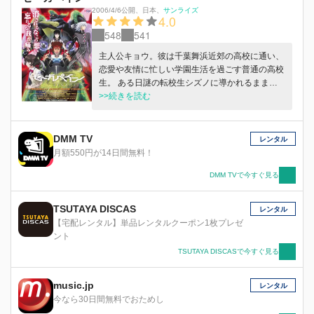
2006/4/6公開
、
日本
、
サンライズ
4.0
548
541
主人公キョウ。彼は千葉舞浜近郊の高校に通い、
恋愛や友情に忙しい学園生活を過ごす普通の高校
生。 ある日謎の転校生シズノに導かれるまま、
異世界での巨大ロボットとの戦闘に巻き込まれて
>>続きを読む
いく。 度重なる戦いをくぐり抜けていくうちに
抱かれる数々の疑問。苦悩しながらもキョウは自
分や仲間を守るため戦闘に身を投じていく…。
DMM TV
レンタル
月額550円が14日間無料！
DMM TVで今すぐ見る
TSUTAYA DISCAS
レンタル
【宅配レンタル】単品レンタルクーポン1枚プレゼ
ント
TSUTAYA DISCASで今すぐ見る
music.jp
レンタル
今なら30日間無料でおためし