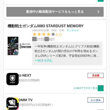
配信中の動画配信サービスをもっと見る
機動戦士ガンダム0083 STARDUST MEMORY
1991/5/22公開
、
28分
、
日本
、
サンライズ
4.0
2153
621
一年戦争(機動戦士ガンダム)とグリプス戦役(機動
戦士Zガンダム)の間の空白の7年間を埋めるガン
ダムOVAシリーズ第2弾。宇宙世紀0083年に発生
した新型モビルスーツ強奪事件を、連邦軍のコ
>>続きを読む
ウ・ウラキと、ジオン軍のエアナベル・ガトーの
対決を軸に描いている。後に劇場版「ジオンの残
光」も公開されている。
U-NEXT
見放題
初回31日間無料
U-NEXTで今すぐ見る
DMM TV
レンタル
月額550円が14日間無料！