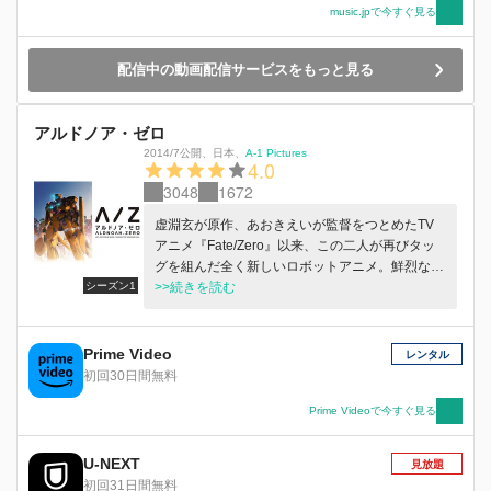
music.jpで今すぐ見る
配信中の動画配信サービスをもっと見る
アルドノア・ゼロ
2014/7公開
、
日本
、
A-1 Pictures
4.0
3048
1672
虚淵玄が原作、あおきえいが監督をつとめたTV
アニメ『Fate/Zero』以来、この二人が再びタッ
グを組んだ全く新しいロボットアニメ。鮮烈なア
シーズン1
クション、微に入り細にわたる設定、真に迫る戦
>>続きを読む
争の恐怖、そして、真摯な思いが織りなす人々の
ドラマ。火星の騎士たちが空から降ってくる。鋼
で作られた巨人を駆って…。地球人類を殲滅する
Prime Video
レンタル
ために…。
初回30日間無料
Prime Videoで今すぐ見る
U-NEXT
見放題
初回31日間無料