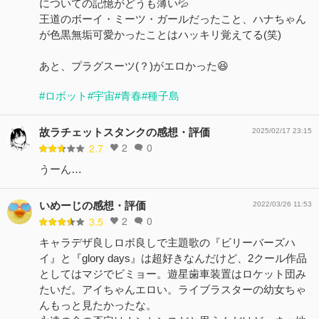
についての記憶がどうも薄い💦
王道のボーイ・ミーツ・ガールだったこと、ハナちゃん
が色黒無垢可愛かったことはハッキリ覚えてる(笑)
あと、プラグスーツ(？)がエロかった😆
#ロボット
#宇宙
#青春
#種子島
故ラチェットスタンクの感想・評価
2025/02/17 23:15
2
0
2.7
うーん…
いめーじの感想・評価
2022/03/26 11:53
2
0
3.5
キャラデザ良しロボ良しで主題歌の『ビリーバーズハ
イ』と『glory days』は超好きなんだけど、2クール作品
としてはマジでビミョー。遊星歯車装置はロケット団み
たいだ。アイちゃんエロい。ライブラスターの幼女ちゃ
んもっと見たかったな。