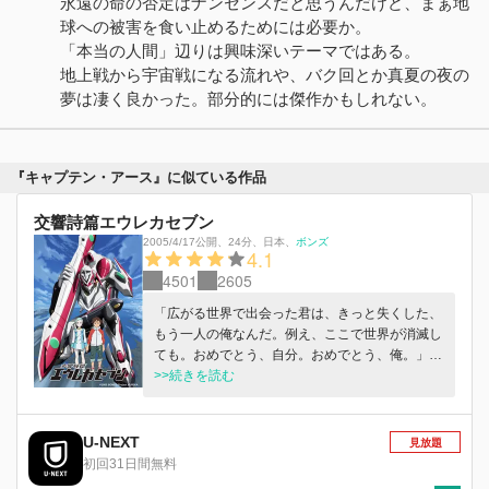
永遠の命の否定はナンセンスだと思うんだけど、まぁ地
球への被害を食い止めるためには必要か。
「本当の人間」辺りは興味深いテーマではある。
地上戦から宇宙戦になる流れや、バク回とか真夏の夜の
夢は凄く良かった。部分的には傑作かもしれない。
『キャプテン・アース』に似ている作品
交響詩篇エウレカセブン
2005/4/17公開
、
24分
、
日本
、
ボンズ
4.1
4501
2605
「広がる世界で出会った君は、きっと失くした、
もう一人の俺なんだ。例え、ここで世界が消滅し
ても。おめでとう、自分。おめでとう、俺。」
少女＝運命と出会った少年は、「世界」を知るた
>>続きを読む
め旅立つ。 新世代のための叙事詩が今、始ま
る。
U-NEXT
見放題
初回31日間無料