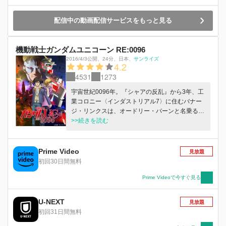
配信中の動画配信サービスをもっと見る
機動戦士ガンダムユニコーン RE:0096
2016/4/3公開
、
24分
、
日本
、
サンライズ
4.2
4531
1273
宇宙世紀0096年。『シャアの反乱』から3年、工
業コロニー〈インダストリアル7〉に住むバナー
ジ・リンクスは、オードリー・バーンと名乗る謎
の少女と出会う。戦争の火種となるビスト財団と
>>続きを読む
ネオ・ジオン残党組織『袖付き』による、『ラプ
ラスの箱』の取引を止めようと行動しているとい
う彼女に対し、協力するバナージ。しかし、同じ
Prime Video
見放題
く取引の阻止のため乗り込んできた地球連邦軍と
初回30日間無料
『袖付き』との戦闘により、コロニーは戦場と化
してしまう。オードリーを探して戦火を走り抜け
Prime Videoで今すぐ見る
るバナージは、『ラプラスの箱』の鍵となる純白
のモビルスーツ、『ユニコーンガンダム』と運命
U-NEXT
見放題
的な出会いを果たす。『ラプラスの箱』とは何
初回31日間無料
か、それが抱く秘密とは何か……。宇宙世紀100
年の呪いが、解かれようとしていた。※各話の初