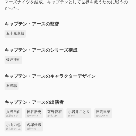
マーズナイツを結成、キャプテンとして世界を救うために戦うの
だった。
キャプテン・アースの監督
五十嵐卓哉
キャプテン・アースのシリーズ構成
榎戸洋司
キャプテン・アースのキャラクターデザイン
石野聡
キャプテン・アースの出演者
入野自由
神谷浩史
茅野愛衣
小岩井ことり
日高里菜
真夏ダイチ
嵐テッペイ
夢塔ハナ
ピッツ
夜祭アカリ
小山力也
名塚佳織
西久保ツトム
日野リタ