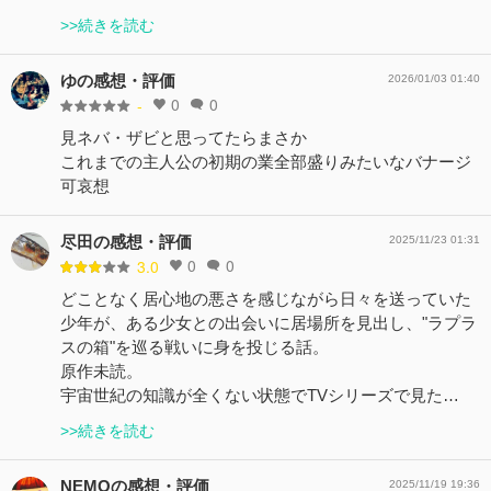
>>続きを読む
ゆの感想・評価
2026/01/03 01:40
0
0
-
見ネバ・ザビと思ってたらまさか
これまでの主人公の初期の業全部盛りみたいなバナージ
可哀想
尽田の感想・評価
2025/11/23 01:31
0
0
3.0
どことなく居心地の悪さを感じながら日々を送っていた
少年が、ある少女との出会いに居場所を見出し、"ラプラ
スの箱"を巡る戦いに身を投じる話。
原作未読。
宇宙世紀の知識が全くない状態でTVシリーズで見た…
>>続きを読む
NEMOの感想・評価
2025/11/19 19:36