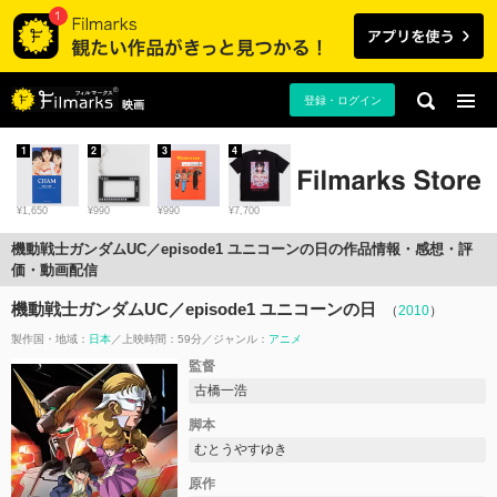
登録・ログイン
映画
1
2
3
4
¥1,650
¥990
¥990
¥7,700
機動戦士ガンダムUC／episode1 ユニコーンの日の作品情報・感想・評
価・動画配信
機動戦士ガンダムUC／episode1 ユニコーンの日
（
2010
）
製作国・地域：
日本
上映時間：59分
ジャンル：
アニメ
監督
古橋一浩
脚本
むとうやすゆき
原作