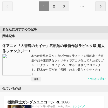
1
2
3
あなたにおすすめの記事
関連記事
冬アニメ『大雪海のカイナ』弐瓶勉の最新作はラピュタ級 超大
作ファンタジー！
本作は世界各国から高い評価を受けている漫画家・弐瓶
勉作品を圧倒的なクオリティでアニメ化してきたポリゴ
ン・ピクチュアズによって、生み出されたプロジェク
ト。巨木から広がる「天膜」の上で暮らす少年・カイ
ナ…
>>続きを読む
特集
似ている作品
機動戦士ガンダムユニコーン RE:0096
2016年04月03日公開
、
24分
、
日本
、
サンライズ