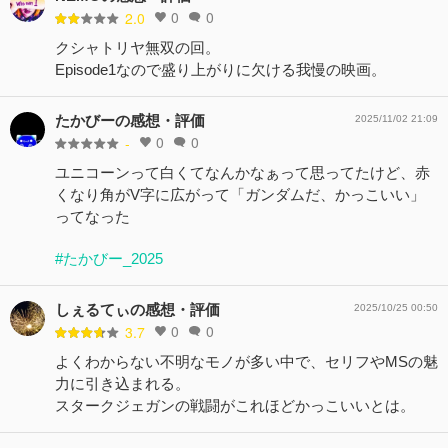
0
0
2.0
クシャトリヤ無双の回。
Episode1なので盛り上がりに欠ける我慢の映画。
たかびーの感想・評価
2025/11/02 21:09
0
0
-
ユニコーンって白くてなんかなぁって思ってたけど、赤
くなり角がV字に広がって「ガンダムだ、かっこいい」
ってなった
#たかびー_2025
しぇるてぃの感想・評価
2025/10/25 00:50
0
0
3.7
よくわからない不明なモノが多い中で、セリフやMSの魅
力に引き込まれる。
スタークジェガンの戦闘がこれほどかっこいいとは。