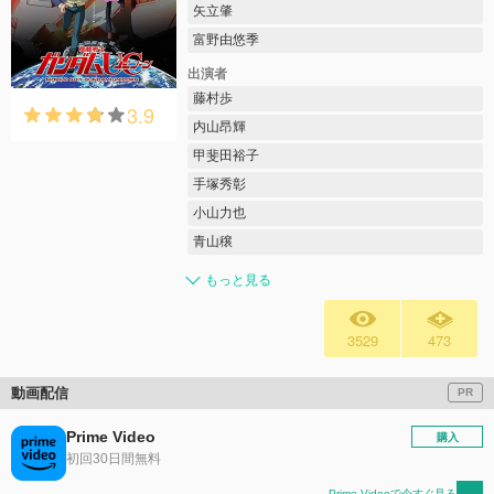
矢立肇
富野由悠季
出演者
藤村歩
3.9
内山昂輝
甲斐田裕子
手塚秀彰
小山力也
青山穣
もっと見る
3529
473
動画配信
PR
Prime Video
購入
初回30日間無料
Prime Videoで今すぐ見る