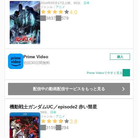
2014年05月17日上映
、
90分
、
日本
ジャンル：
アニメ
4.0
3837
579
Prime Video
購入
初回30日間無料
Prime Videoで今すぐ見る
配信中の動画配信サービスをもっと見る
機動戦士ガンダムUC／episode2 赤い彗星
59分
、
日本
ジャンル：
アニメ
3.8
3159
294