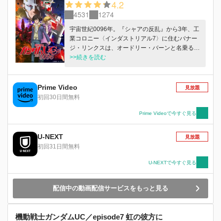
4.2
4531
1274
宇宙世紀0096年。『シャアの反乱』から3年、工
業コロニー〈インダストリアル7〉に住むバナー
ジ・リンクスは、オードリー・バーンと名乗る謎
の少女と出会う。戦争の火種となるビスト財団と
>>続きを読む
ネオ・ジオン残党組織『袖付き』による、『ラプ
ラスの箱』の取引を止めようと行動しているとい
う彼女に対し、協力するバナージ。しかし、同じ
Prime Video
見放題
く取引の阻止のため乗り込んできた地球連邦軍と
初回30日間無料
『袖付き』との戦闘により、コロニーは戦場と化
してしまう。オードリーを探して戦火を走り抜け
Prime Videoで今すぐ見る
るバナージは、『ラプラスの箱』の鍵となる純白
のモビルスーツ、『ユニコーンガンダム』と運命
U-NEXT
見放題
的な出会いを果たす。『ラプラスの箱』とは何
初回31日間無料
か、それが抱く秘密とは何か……。宇宙世紀100
年の呪いが、解かれようとしていた。※各話の初
U-NEXTで今すぐ見る
公開日は本作品の第1話の放送開始日となりま
す。
配信中の動画配信サービスをもっと見る
機動戦士ガンダムUC／episode7 虹の彼方に