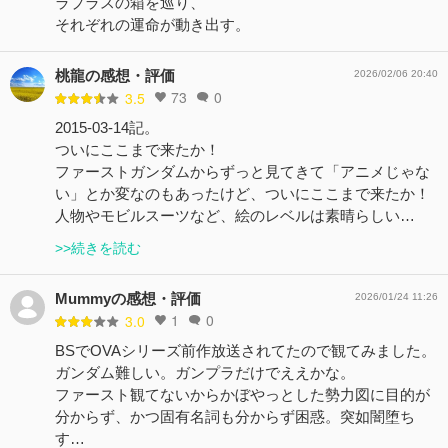
ラプラスの箱を巡り、
それぞれの運命が動き出す。
桃龍の感想・評価
2026/02/06 20:40
73
0
3.5
2015-03-14記。
ついにここまで来たか！
ファーストガンダムからずっと見てきて「アニメじゃな
い」とか変なのもあったけど、ついにここまで来たか！
人物やモビルスーツなど、絵のレベルは素晴らしい…
>>続きを読む
Mummyの感想・評価
2026/01/24 11:26
1
0
3.0
BSでOVAシリーズ前作放送されてたので観てみました。
ガンダム難しい。ガンプラだけでええかな。
ファースト観てないからかぼやっとした勢力図に目的が
分からず、かつ固有名詞も分からず困惑。突如闇堕ち
す…