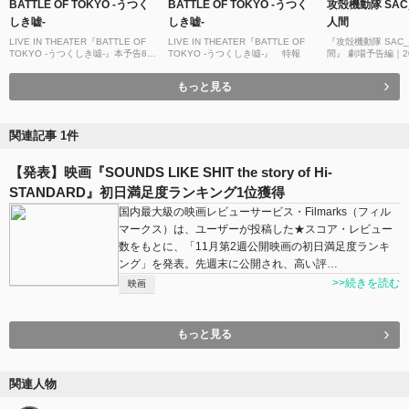
BATTLE OF TOKYO -うつく
BATTLE OF TOKYO -うつく
攻殻機動隊 SAC
しき嘘-
しき嘘-
人間
LIVE IN THEATER『BATTLE OF
LIVE IN THEATER『BATTLE OF
『攻殻機動隊 SAC_
TOKYO -うつくしき噓-』本予告83
TOKYO -うつくしき噓-』 特報
間』 劇場予告編｜20
秒【1月23日公開】
（木・祝）劇場公開
もっと見る
関連記事 1件
【発表】映画『SOUNDS LIKE SHIT the story of Hi-
STANDARD』初日満足度ランキング1位獲得
国内最大級の映画レビューサービス・Filmarks（フィル
マークス）は、ユーザーが投稿した★スコア・レビュー
数をもとに、「11月第2週公開映画の初日満足度ランキ
ング」を発表。先週末に公開され、高い評…
>>続きを読む
映画
もっと見る
関連人物