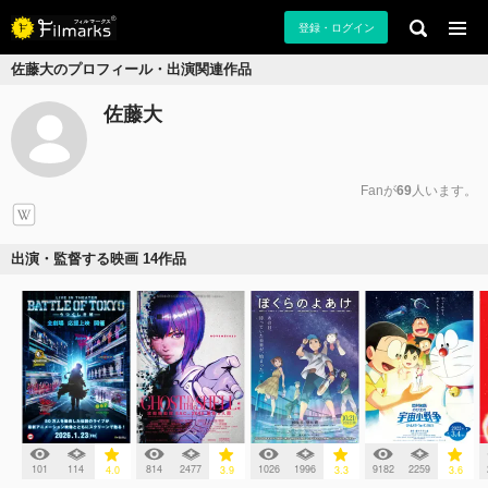
登録・ログイン
佐藤大のプロフィール・出演関連作品
佐藤大
Fanが
69
人います。
出演・監督する映画 14作品
101
114
814
2477
1026
1996
9182
2259
4.0
3.9
3.3
3.6