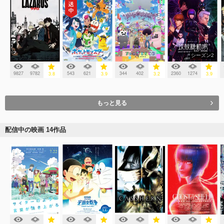
シーズン2
9827
9782
543
621
344
402
2360
1274
3.8
3.9
3.2
3.9
もっと見る
配信中の映画 14作品