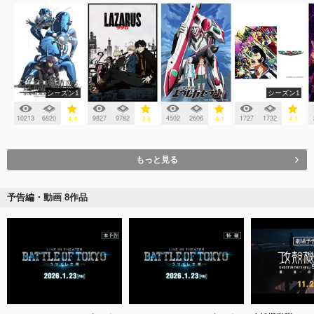
シーズン1
シーズン1
10213
6820
9827
9782
4502
2606
1727
1732
4.4
3.8
4.1
4.1
もっと見る
予告編・動画 8作品