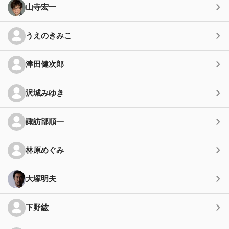
山寺宏一
うえのきみこ
津田健次郎
沢城みゆき
諏訪部順一
林原めぐみ
大塚明夫
下野紘