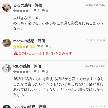
るるの感想・評価
2026/04/18 09:11
0
0
-
大好きなアニメ。
めっちゃ泣ける。小さい頃これ見た影響今にあるだろう
なー。
meowの感想・評価
2026/03/19 20:39
0
0
3.8
このレビューはネタバレを含みます
RIEの感想・評価
2025/12/13 02:24
1
2
-
46話中43話くらいは耐える話🥹かと言って最後すっきり
したかと言ったらそうでもないかもしれない。痛い目に
あってほしいわけじゃないけどちゃんと謝ってほしかっ
たなあ。
シルクの感想・評価
2025/08/22 10:09