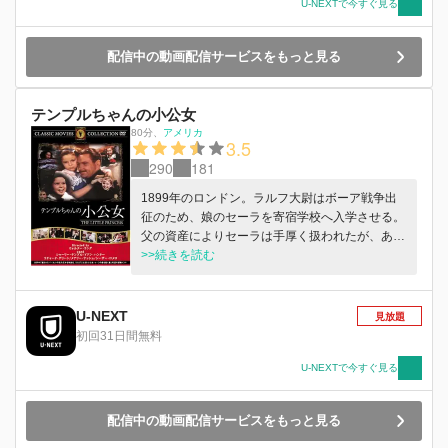
U-NEXTで今すぐ見る
配信中の動画配信サービスをもっと見る
テンプルちゃんの小公女
80分
、
アメリカ
3.5
290
181
1899年のロンドン。ラルフ大尉はボーア戦争出
征のため、娘のセーラを寄宿学校へ入学させる。
父の資産によりセーラは手厚く扱われたが、ある
日父の戦死が伝えられると、校長はセーラを使用
>>続きを読む
人にしてしまう。セーラは父の死を信じず、戦傷
者病院で捜し始め…。
U-NEXT
見放題
初回31日間無料
U-NEXTで今すぐ見る
配信中の動画配信サービスをもっと見る