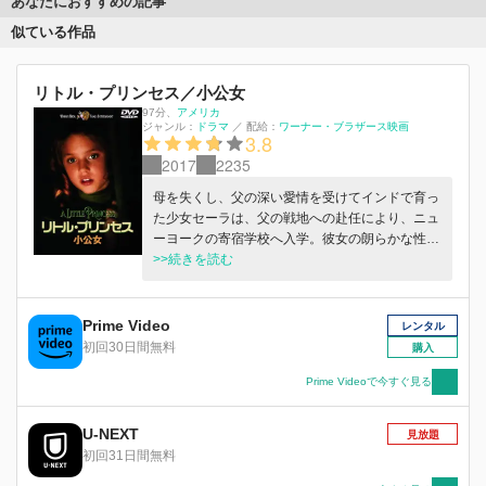
あなたにおすすめの記事
似ている作品
リトル・プリンセス／小公女
97分
、
アメリカ
ジャンル：
ドラマ
／
配給：
ワーナー・ブラザース映画
3.8
2017
2235
母を失くし、父の深い愛情を受けてインドで育っ
た少女セーラは、父の戦地への赴任により、ニュ
ーヨークの寄宿学校へ入学。彼女の朗らかな性格
は、次第に学校の厳格な雰囲気を変えてゆくが、
>>続きを読む
父の戦死で運命は一変。セーラは学校の下働きと
してくらすことに…。
Prime Video
レンタル
初回30日間無料
購入
Prime Videoで今すぐ見る
U-NEXT
見放題
初回31日間無料