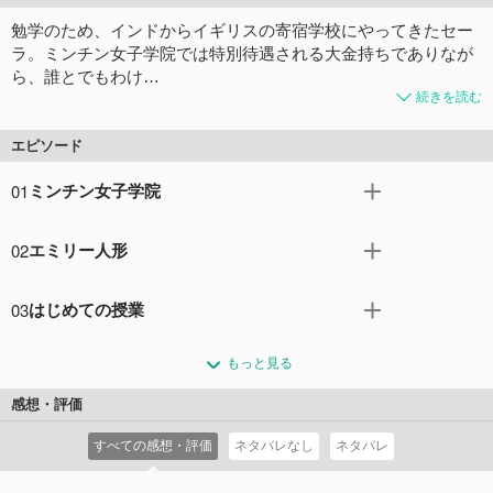
勉学のため、インドからイギリスの寄宿学校にやってきたセー
ラ。ミンチン女子学院では特別待遇される大金持ちでありなが
ら、誰とでもわけ…
続きを読む
エピソード
01
ミンチン女子学院
ロンドンでも厳格な事で知られる寄宿学校・ミンチン女子
02
エミリー人形
学院に、一人の少女がやって来た。インドで莫大な富を築
いたクルー家の一人娘、セーラである。セーラが彼女の専
セーラがいつの日か出会えると信じている “エミリー”。そ
用馬車の御者に少年・ピーターを雇った事で、ミンチン院
03
はじめての授業
れは、心を許し合える人形の事だった。セーラは父と一緒
長の心中は複雑になる。
にエミリーを探してロンドン中の人形店を訪ねてまわっ
最初の授業はフランス語の授業だった。セーラは教科書を
コメント2件
拍手0回
た。そしてついに、夢にまでみたエミリーを洋服屋のウイ
もっと見る
見て困ってしまった。ミンチン院長は、セーラがフランス
ンドーの中に見つける。
語を話せないと思い慰めてくれるが、セーラはフランス語
感想・評価
コメント2件
拍手0回
がぺらぺらで、教科書が簡単すぎるので困っていたのだっ
すべての感想・評価
ネタバレなし
ネタバレ
た。
コメント2件
拍手0回