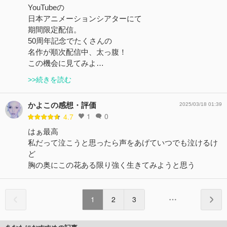
YouTubeの
日本アニメーションシアターにて
期間限定配信。
50周年記念でたくさんの
名作が順次配信中、太っ腹！
この機会に見てみよ…
>>続きを読む
かよこの感想・評価
2025/03/18 01:39
1
0
4.7
はぁ最高
私だって泣こうと思ったら声をあげていつでも泣けるけ
ど
胸の奥にこの花ある限り強く生きてみようと思う
1
2
3