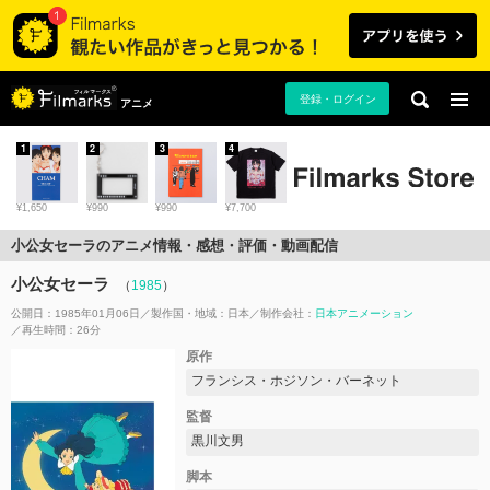
登録・ログイン
アニメ
1
2
3
4
¥1,650
¥990
¥990
¥7,700
小公女セーラのアニメ情報・感想・評価・動画配信
小公女セーラ
（
1985
）
公開日：1985年01月06日
製作国・地域：
日本
制作会社：
日本アニメーション
再生時間：26分
原作
フランシス・ホジソン・バーネット
監督
黒川文男
脚本