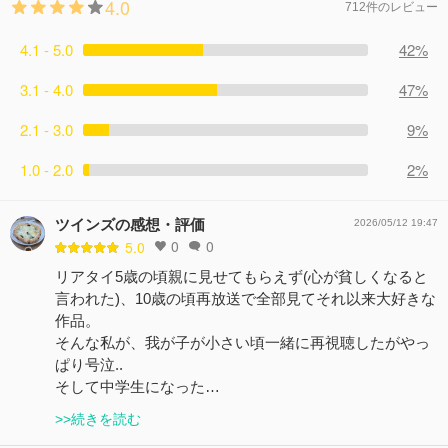
4.0
712件のレビュー
4.1 - 5.0
42%
3.1 - 4.0
47%
2.1 - 3.0
9%
1.0 - 2.0
2%
ツインズの感想・評価
2026/05/12 19:47
0
0
5.0
リアタイ5歳の頃親に見せてもらえず(心が貧しくなると
言われた)、10歳の頃再放送で全部見てそれ以来大好きな
作品。
そんな私が、我が子が小さい頃一緒に再視聴したがやっ
ぱり号泣..
そして中学生になった…
>>続きを読む