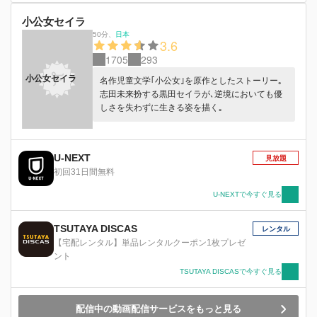
小公女セイラ
50分
、
日本
3.6
1705
293
小公女セイラ
名作児童文学｢小公女｣を原作としたストーリー｡
志田未来扮する黒田セイラが､逆境においても優
しさを失わずに生きる姿を描く｡
U-NEXT
見放題
初回31日間無料
U-NEXTで今すぐ見る
TSUTAYA DISCAS
レンタル
【宅配レンタル】単品レンタルクーポン1枚プレゼ
ント
TSUTAYA DISCASで今すぐ見る
配信中の動画配信サービスをもっと見る