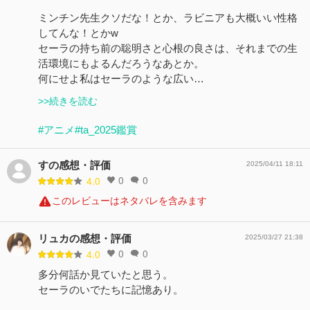
ミンチン先生クソだな！とか、ラビニアも大概いい性格
してんな！とかw
セーラの持ち前の聡明さと心根の良さは、それまでの生
活環境にもよるんだろうなあとか。
何にせよ私はセーラのような広い…
>>続きを読む
#アニメ
#ta_2025鑑賞
すの感想・評価
2025/04/11 18:11
0
0
4.0
このレビューはネタバレを含みます
リュカの感想・評価
2025/03/27 21:38
0
0
4.0
多分何話か見ていたと思う。
セーラのいでたちに記憶あり。