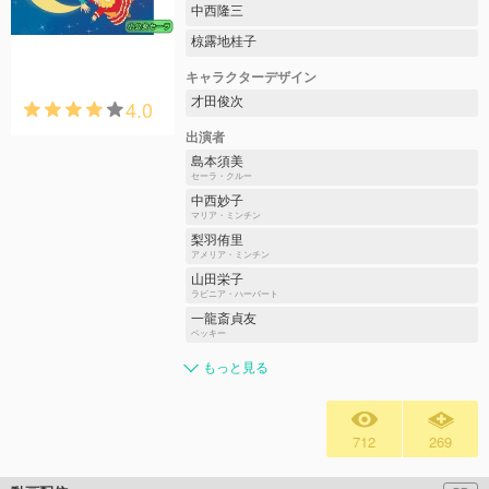
中西隆三
椋露地桂子
キャラクターデザイン
才田俊次
4.0
出演者
島本須美
セーラ・クルー
中西妙子
マリア・ミンチン
梨羽侑里
アメリア・ミンチン
山田栄子
ラビニア・ハーバート
一龍斎貞友
ベッキー
もっと見る
712
269