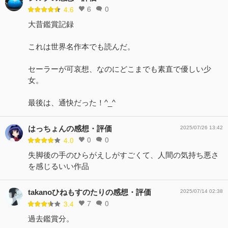
6
0
4.6
大昔鑑賞記録
これは世界名作本でも読んだ。
セーラーが可哀想、なのにどこまでも素直で優しい少
女。
最後は、通快だった！^_^
はっちょんの感想・評価
2025/07/26 13:42
0
0
4.0
失脚後の手のひらがえしがすごくて、人間の気持ち悪さ
を感じるいい作品
takanoひねもすのたりの感想・評価
2025/07/14 02:38
7
0
3.4
過去鑑賞分。