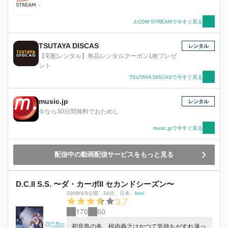
-
J:COM STREAMで今すぐ見る
TSUTAYA DISCAS
レンタル
【宅配レンタル】単品レンタルクーポン1枚プレゼ
ント
TSUTAYA DISCASで今すぐ見る
music.jp
レンタル
今なら30日間無料でおためし
music.jpで今すぐ見る
配信中の動画配信サービスをもっと見る
D.C.II S.S. 〜ダ・カーポII セカンドシーズン〜
2008/4/5公開
、
24分
、
日本
、
feel.
3.7
170
60
初音島の冬、桜内義之はかつて気持ちがすれ違っ