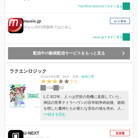
TSUTAYA DISCASで今すぐ見る
music.jp
レンタル
今なら30日間無料でおためし
music.jpで今すぐ見る
配信中の動画配信サービスをもっと見る
ラクエンロジック
2016/1/9公開
、
24分
、
日本
、
動画工房
3.3
104
50
L.C.922年、人々は空前の危機に直面していた。
神話の世界テトラヘヴンの百年戦争終結後、敗戦
を喫した魔神たちが新たな安住の地を求め、人間
界セプトピアへと襲来。異世界の使者（フォーリ
>>続きを読む
ナー）から街を守る宿命を背負う警察特殊機関
ALCA（アルカ）所属の若きロジカリストたち
は、望むと望まざるとにかかわらず政府によって
U-NEXT
見放題
街と人々を守る使命を強制され、特殊能力によっ