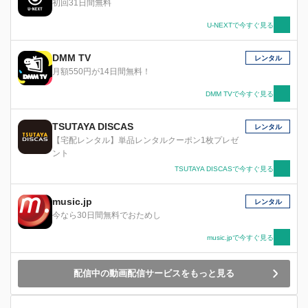
初回31日間無料
て異世界の女神たちと合体（トランス）し、戦場
に身を投じていく。ある『ロジック』が欠落しな
U-NEXTで今すぐ見る
がらも家族と幸せな生活を送っていた民間人・剣
（つるぎ）美親（よしちか）はある日、魔神に襲
DMM TV
レンタル
われた人々を懸命に避難させる中で、美しき女神
月額550円が14日間無料！
アテナと出会う。彼女が手にしていたのは、美親
が失くしたはずの『ロジック』だった。そして美
DMM TVで今すぐ見る
親はアテナと共に思いがけない運命へと導かれて
いく。
TSUTAYA DISCAS
レンタル
【宅配レンタル】単品レンタルクーポン1枚プレゼ
ント
TSUTAYA DISCASで今すぐ見る
music.jp
レンタル
今なら30日間無料でおためし
music.jpで今すぐ見る
配信中の動画配信サービスをもっと見る