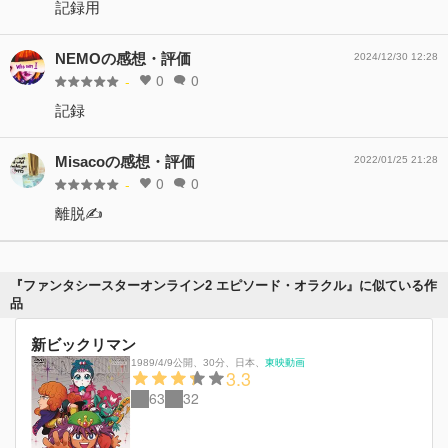
記録用
NEMOの感想・評価
2024/12/30 12:28
0
0
-
記録
Misacoの感想・評価
2022/01/25 21:28
0
0
-
離脱✍️
『ファンタシースターオンライン2 エピソード・オラクル』に似ている作
品
新ビックリマン
1989/4/9公開
、
30分
、
日本
、
東映動画
3.3
63
32