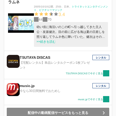
ラムネ
2005/10/10公開
、
25分
、
日本
、
トライネットエンタテインメン
ト
ピクチャーマジック
3.4
44
70
幼い頃に海沿いのこの町へ引っ越してきた主人
公・友坂健次。目の前に広がる海は夏の日差しを
照り返してラムネ色に輝いていた。健次はその海
で一人の少女と出会う。少女の名前は近衛七海、
>>続きを読む
健次の新しい家のすぐ隣に住んでいた。ベランダ
を挟んで、１、２メートルの距離、二人の部屋は
手を伸ばせば届くほど近かった。季節は巡り、時
TSUTAYA DISCAS
レンタル
間は流れ、二人の思い出はその年月と共に積み重
【宅配レンタル】単品レンタルクーポン1枚プレゼ
ねられていく。なんでもない日常、あたりまえの
ント
関係……二人にはそれがとても尊いものだった。
TSUTAYA DISCASで今すぐ見る
日差しが強くなり、蝉の鳴き声が聞こえ、空は青
く澄み渡る--今年も夏が来た。健次と七海にとっ
music.jp
て当たり前の、だけど特別になる夏が。
レンタル
今なら30日間無料でおためし
music.jpで今すぐ見る
配信中の動画配信サービスをもっと見る