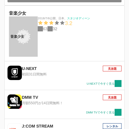
音楽少女
2018/7/6公開
、
日本
、
スタジオディーン
3.2
63
32
音楽少女
U-NEXT
見放題
初回31日間無料
U-NEXTで今すぐ見る
DMM TV
見放題
月額550円が14日間無料！
DMM TVで今すぐ見る
J:COM STREAM
レンタル