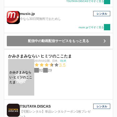
TSUTAYA DISCASで今すぐ見る
music.jp
レンタル
今なら30日間無料でおためし
music.jpで今すぐ見る
配信中の動画配信サービスをもっと見る
かみさまみならい ヒミツのここたま
2015/10公開
、
日本
、
OLM
3.5
82
29
かみさまみなら
い ヒミツのここ
たま
TSUTAYA DISCAS
レンタル
【宅配レンタル】単品レンタルクーポン1枚プレゼ
ント