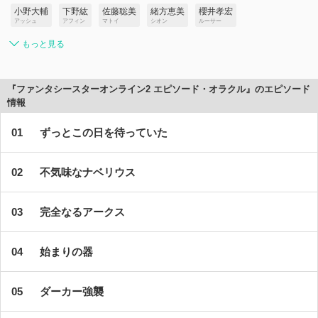
小野大輔
下野紘
佐藤聡美
緒方恵美
櫻井孝宏
アッシュ
アフィン
マトイ
シオン
ルーサー
もっと見る
『ファンタシースターオンライン2 エピソード・オラクル』のエピソード
情報
ずっとこの日を待っていた
不気味なナベリウス
完全なるアークス
始まりの器
ダーカー強襲