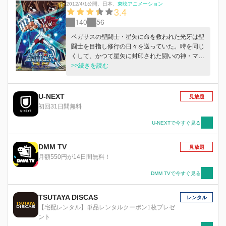
2012/4/1公開
、
日本
、
東映アニメーション
3.4
140
56
ペガサスの聖闘士・星矢に命を救われた光牙は聖
闘士を目指し修行の日々を送っていた。時を同じ
くして、かつて星矢に封印された闘いの神・マル
スの復活が迫っていた…。光牙が秘められた力、
>>続きを読む
小宇宙（コスモ）に目覚める時、新たな聖闘士の
伝説が幕が開ける！
U-NEXT
見放題
初回31日間無料
U-NEXTで今すぐ見る
DMM TV
見放題
月額550円が14日間無料！
DMM TVで今すぐ見る
TSUTAYA DISCAS
レンタル
【宅配レンタル】単品レンタルクーポン1枚プレゼ
ント