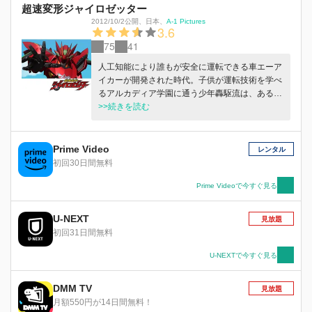
超速変形ジャイロゼッター
2012/10/2公開
、
日本
、
A-1 Pictures
3.6
75
41
人工知能により誰もが安全に運転できる車エーア
イカーが開発された時代。子供が運転技術を学べ
るアルカディア学園に通う少年轟駆流は、ある
日、人類を救う「選ばれしドライバー」であるこ
>>続きを読む
とを告げられ、ロボットに変形する車ジャイロゼ
ッターを託された！
Prime Video
レンタル
初回30日間無料
Prime Videoで今すぐ見る
U-NEXT
見放題
初回31日間無料
U-NEXTで今すぐ見る
DMM TV
見放題
月額550円が14日間無料！