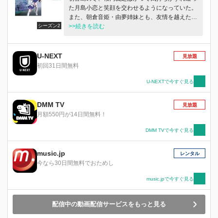
た月島小恋と笑顔を交わせるようになっていた。
また、朝倉音姫・由夢姉妹とも、友情を越えた感
シーズン2
情を共有するようになる。そんな中、初音島では
>>続きを読む
不思議な事件が多発しはじめ、幸せな日常に影が
忍び寄る。
U-NEXT
見放題
初回31日間無料
U-NEXTで今すぐ見る
DMM TV
見放題
月額550円が14日間無料！
DMM TVで今すぐ見る
music.jp
レンタル
今なら30日間無料でおためし
music.jpで今すぐ見る
配信中の動画配信サービスをもっと見る