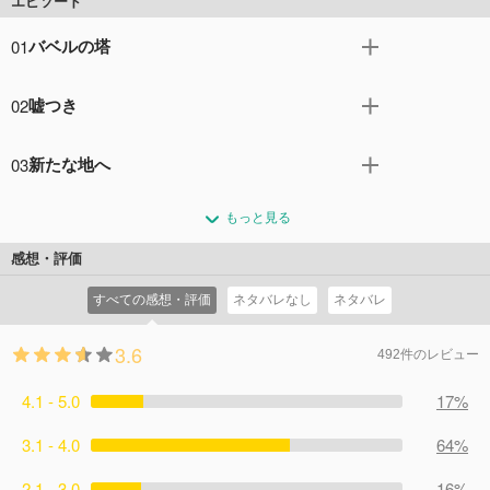
エピソード
01
バベルの塔
浅輪直樹（井ノ原快彦）ら特捜班メンバーはオフィスの模
02
嘘つき
様替えについて話し合うも、意見がバラバラで打合せは大
モメ。そんな中、事件発生の知らせが舞い込み、一同は現
ある休日、特捜班メンバーの高尾由真（深川麻衣）は先輩
場の低層マンションに急行する。早朝、マンション内で大
03
新たな地へ
の小宮山志保（羽田美智子）を誘って、高校時代の親友・
きな落下音が響いたため複数の住人が廊下に出て確認した
寺本麻里佳（長井短）が営む、人気の古民家カフェを訪れ
特捜班刑事の新藤亮（山田裕貴）、高尾由真（深川麻
ところ、中庭で管理人・林田浩二が頭から血を流して死ん
た。麻里佳と開店前に待ち合わせして店に入ったところ、
もっと見る
衣）、捜査支援分析センターの分析官・三ツ矢翔平（向井
でいたという。遺体のそばには割れた植木鉢が落ちてお
麻里佳の共同経営者で調理を担当する藤沢睦美（宮﨑香
康二）の若手３人は、出先で事件に遭遇する。雑居ビル内
り、鉢と頭部の傷は合致したが、自分でぶつかったのか、
感想・評価
蓮）が厨房で刺殺されているのが見つかる。麻里佳やアル
にあるレンタルスペースで、人気コミック誌編集長・門倉
殴られたのか、はたまた上から落ちてきたのかは不明だっ
バイトの熊井寛人（草野大成）によると、睦美は事件の
すべての感想・評価
ネタバレなし
ネタバレ
裕一（天野浩成）が刺殺体となって見つかったのだ。折し
た。 特捜班は、直樹と新藤亮（山田裕貴）、村瀬志保（羽
夜、ひとりで店に残っていたらしい。 臨場した特捜班の主
も、特捜班主任・浅輪直樹（井ノ原快彦）は休暇を取得
田美智子）と高尾由真（深川麻衣）、青柳靖（吹越満）と
任・浅輪直樹（井ノ原快彦）は、遺体の右手が何かを握っ
3.6
し、妻・倫子（中越典子）と旅行中…。３人は直樹がいな
矢沢英明（田口浩正）の３チームに分かれて住民への聞き
492件のレビュー
ていたような形になっているのが気にかかる。また、カフ
くても若手だけでできるところを見せようと、張り切って
込みを開始。被害者との関係や動機、アリバイを探りはじ
ェの前に集まった野次馬の中に挙動不審な男を発見。彼は
4.1 - 5.0
初動捜査を開始する。 新藤たちが第一発見者の編集者・星
17%
める。ところが、現場のマンションは間取りや家賃がバラ
以前、よく店を訪れていた元常連客の長谷渉（長谷川ティ
川敏志（大津尋葵）に事情を聴いたところ、現場のレンタ
バラなこともあり、住人たちもプログラマー、元教師、経
ティ）だとわかるが…。 そんな中、睦美はフードコンサル
3.1 - 4.0
64%
ルスペースではその日、デジタルコミック誌へと異動にな
営者、クラブ勤務、求職者など仕事や生活ぶりはさまざま
ティング会社の社員・樽谷宏（見津賢）と最近、トラブル
った小松翔吾（小松和重）の送別会が行われる予定だった
だった。バラバラなのは捜査に当たった特捜班も同じで、
になっていたことも発覚する。樽谷と彼の上司・小林沙織
2.1 - 3.0
16%