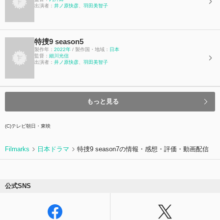
出演者：
井ノ原快彦
、
羽田美智子
特捜9 season5
製作年：
2022年
/ 製作国・地域：
日本
監督：
細川光信
出演者：
井ノ原快彦
、
羽田美智子
もっと見る
(C)テレビ朝日・東映
Filmarks
日本ドラマ
特捜9 season7の情報・感想・評価・動画配信
公式SNS