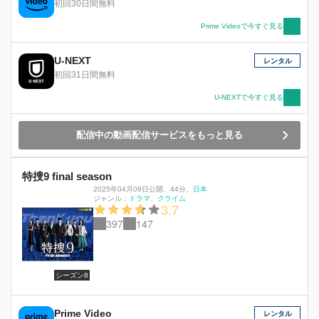
初回30日間無料
Prime Videoで今すぐ見る
U-NEXT
レンタル
初回31日間無料
U-NEXTで今すぐ見る
配信中の動画配信サービスをもっと見る
特捜9 final season
2025年04月09日公開
、
44分
、
日本
ジャンル：
ドラマ
クライム
3.7
397
147
シーズン8
Prime Video
レンタル