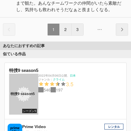
まで観た。あんなチームワークの仲間がいたら素敵だ
し、気持ちも救われそうだなぁと羨ましくなる。
1
2
3
あなたにおすすめの記事
似ている作品
特捜9 season5
2022年04月06日公開
、
日本
ジャンル：
クライム
3.5
546
197
特捜9 season5
シーズン5
Prime Video
レンタル