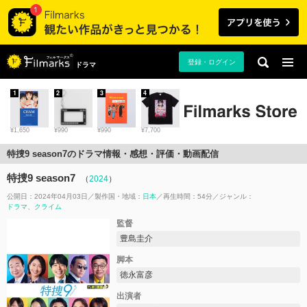
登録・ログイン
ドラマ
1
2
3
4
¥1,650
¥990
¥990
¥7,700
特捜9 season7のドラマ情報・感想・評価・動画配信
特捜9 season7
（
2024
）
公開日：2024年04月03日
製作国・地域：
日本
再生時間：54分
ジャンル：
ドラマ
クライム
監督
豊島圭介
脚本
徳永富彦
出演者