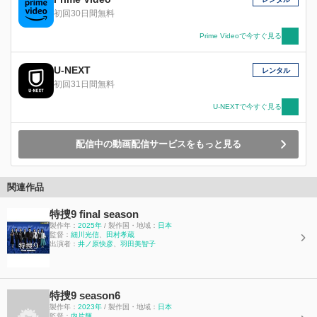
初回30日間無料
Prime Videoで今すぐ見る
U-NEXT
レンタル
初回31日間無料
U-NEXTで今すぐ見る
配信中の動画配信サービスをもっと見る
関連作品
特捜9 final season
製作年：
2025年
/ 製作国・地域：
日本
監督：
細川光信
、
田村孝蔵
出演者：
井ノ原快彦
、
羽田美智子
特捜9 season6
製作年：
2023年
/ 製作国・地域：
日本
監督：
内片輝