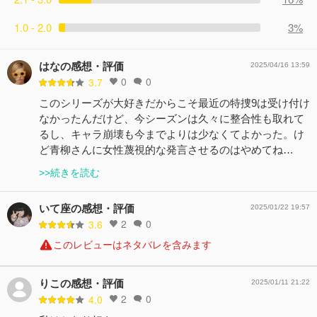
とわかる。送別会は午後６時からなのにもかかわらず、星
６人はそれぞれ異なる住人に疑いの目を向けて…!?
（河井青葉）がいうには、経営について様々なアドバイス
川は門倉になぜか２時から会場を借りておくよう指示され
コメント9件
拍手3回
1.0 - 2.0
3%
をし、順調に売り上げが伸びていたにもかかわらず、１週
たという。 まもなく、殺された門倉の携帯から「送別会の
間前にすべての契約を白紙に戻すと睦美から一方的に告げ
前に一人で会場に来てほしい」と小松を呼び出したメッセ
られたという。 その矢先、麻里佳と睦美が店の経営をめぐ
ージが見つかり、異動を恨んだ小松による犯行ではないか
はなの感想・評価
2025/04/16 13:59
って言い争いをしていたことが発覚。さらに、麻里佳につ
0
0
という線が浮上する。しかし、小松は私用があったため呼
3.7
いて次々と知らない事実が浮上していき、周囲の人間にた
び出しには応じなかった、と関与を否定して…！？ 一方、
このシリーズが大好きだからこそ最近の特捜9は受け付け
くさんの嘘をついていたことが判明。麻里佳への疑惑がふ
直樹と倫子は旅先でデッサンの描かれたノートを拾ったこ
なかったんだけど、今シーズンは久々に整合性も取れて
くらむ中、由真は刑事として、最後まで真実を追求するこ
とから、持ち主の平花鈴（平澤宏々路）と知り合う。彼女
るし、キャラ崩壊も今までよりは少なくてよかった。け
とができるのか…!?そして苦悩する由真を見つめる直樹が
は東京で“ある人物”にだまされたと打ち明けて…！？ そん
ど青柳さんに女性蔑視的な発言させるのはやめてね…
取った行動とは…!?
な中、班長の国木田誠二（中村梅雀）は、特捜班のメンバ
コメント6件
拍手0回
>>続きを読む
ーひとりひとりに意味深な言葉を掛けていき…！？
コメント5件
拍手1回
いて座の感想・評価
2025/01/22 19:57
2
0
3.6
このレビューはネタバレを含みます
りこの感想・評価
2025/01/11 21:22
2
0
4.0