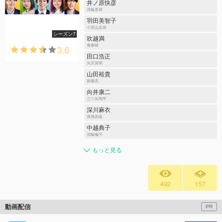
井ノ原快彦
浅輪直樹
羽田美智子
小宮山志保
シーズン7
吹越満
3.6
青柳靖
田口浩正
矢沢英明
山田裕貴
新藤亮
向井康二
三ツ矢翔平
深川麻衣
高尾由真
中越典子
浅輪倫子
もっと見る
492
157
動画配信
PR