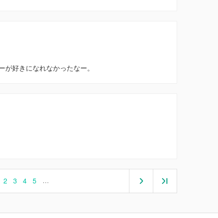
ーが好きになれなかったなー。
2
3
4
5
…