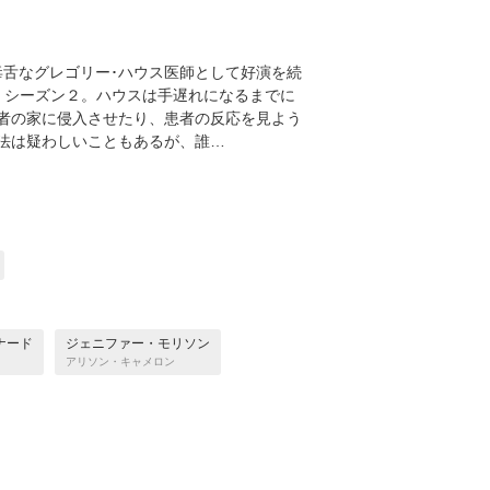
毒舌なグレゴリー･ハウス医師として好演を続
SE」シーズン２。ハウスは手遅れになるまでに
者の家に侵入させたり、患者の反応を見よう
法は疑わしいこともあるが、誰…
ナード
ジェニファー・モリソン
アリソン・キャメロン