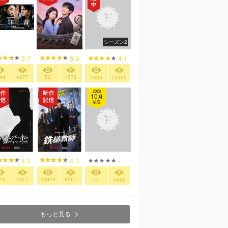
シーズン2
3.7
3.9
4.1
44
4277
52
1572
1660
13355
2026
10
月
放送
4.2
4.3
-
15
4317
13919
6567
11
1493
もっと見る