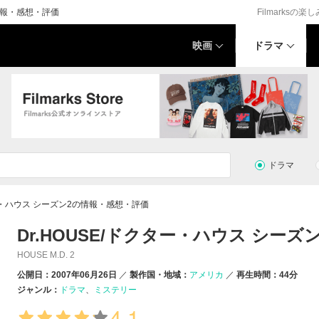
マ情報・感想・評価
Filmarksの楽
映画
ドラマ
ドラマ
ター・ハウス シーズン2の情報・感想・評価
Dr.HOUSE/ドクター・ハウス シーズン
HOUSE M.D. 2
公開日：2007年06月26日
製作国・地域：
アメリカ
再生時間：44分
ジャンル：
ドラマ
ミステリー
4.1