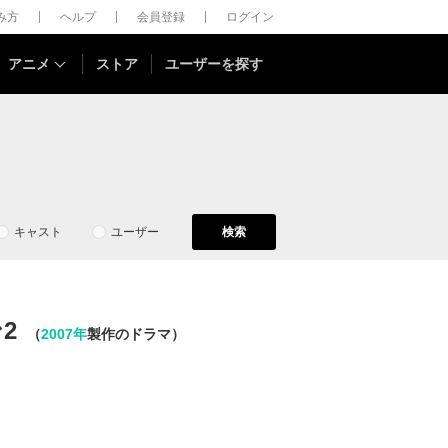
しみ方
ヘルプ
会員登録
ログイン
アニメ
ストア
ユーザーを探す
キャスト
ユーザー
検索
2
（
2007年
製作のドラマ）