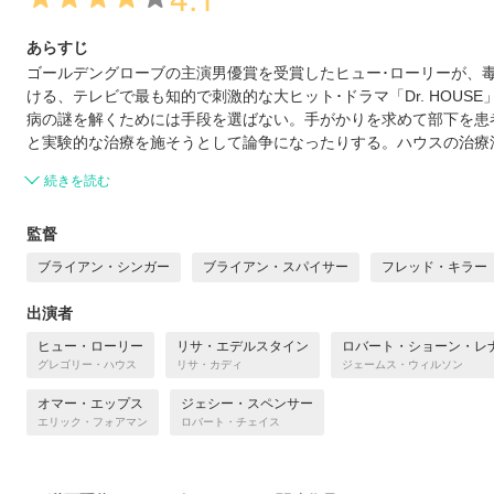
あらすじ
ゴールデングローブの主演男優賞を受賞したヒュー･ローリーが、
ける、テレビで最も知的で刺激的な大ヒット･ドラマ「Dr. HOU
病の謎を解くためには手段を選ばない。手がかりを求めて部下を患
と実験的な治療を施そうとして論争になったりする。ハウスの治療
続きを読む
監督
ブライアン・シンガー
ブライアン・スパイサー
フレッド・キラー
出演者
ヒュー・ローリー
リサ・エデルスタイン
ロバート・ショーン・レ
グレゴリー・ハウス
リサ・カディ
ジェームス・ウィルソン
オマー・エップス
ジェシー・スペンサー
エリック・フォアマン
ロバート・チェイス