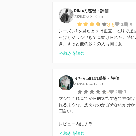
Rikuの感想・評価
2026/02/03 02:55
3.8
1
0
シーズン1を見たときは正直、地味で退
っぱりジワジワきて見続けられた。特に
き。きっと他の多くの人も同じ意…
>>続きを読む
りたん581の感想・評価
2026/01/24 17:39
-
2
1
マジでこれ見てから病気怖すぎて掃除ば
れるような、皮肉なのかガチなのか分か
面白い。
レビュー内にチラ…
>>続きを読む