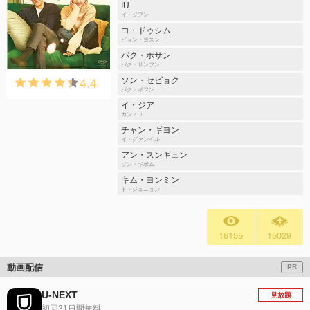
IU
イ・ジアン
コ・ドゥシム
ピョン・ヨスン
パク・ホサン
パク・サンフン
4.4
ソン・セビョク
パク・ギフン
イ・ジア
カン・ユニ
チャン・ギヨン
イ・グァンイル
アン・スンギュン
ソン・ギボム
キム・ヨンミン
ト・ジュニョン
16155
15029
動画配信
PR
U-NEXT
見放題
初回31日間無料