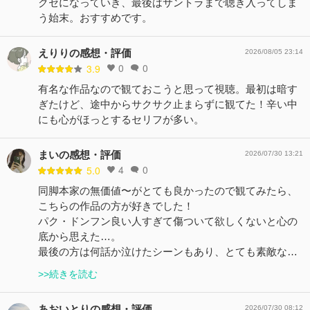
クセになっていき、最後はサントラまで聴き入ってしま
う始末。おすすめです。
えりりの感想・評価
2026/08/05 23:14
0
0
3.9
有名な作品なので観ておこうと思って視聴。最初は暗す
ぎたけど、途中からサクサク止まらずに観てた！辛い中
にも心がほっとするセリフが多い。
まいの感想・評価
2026/07/30 13:21
4
0
5.0
同脚本家の無価値〜がとても良かったので観てみたら、
こちらの作品の方が好きでした！
パク・ドンフン良い人すぎて傷ついて欲しくないと心の
底から思えた…。
最後の方は何話か泣けたシーンもあり、とても素敵な…
>>続きを読む
あおいとりの感想・評価
2026/07/30 08:12