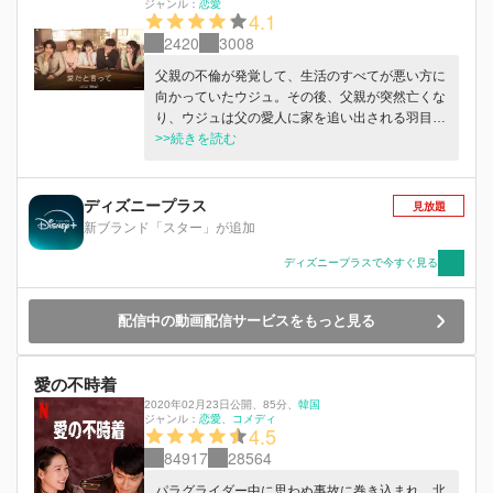
ジャンル：
恋愛
4.1
2420
3008
父親の不倫が発覚して、生活のすべてが悪い方に
向かっていたウジュ。その後、父親が突然亡くな
り、ウジュは父の愛人に家を追い出される羽目に
なる。人生を狂わされたウジュは復讐を企むが、
>>続きを読む
その過程でドンジンと出会って恋に落ちることに
なる。しかしドンジンはなんと父親の愛人の息子
だったことを知る...。
ディズニープラス
見放題
新ブランド「スター」が追加
ディズニープラスで今すぐ見る
配信中の動画配信サービスをもっと見る
愛の不時着
2020年02月23日公開
、
85分
、
韓国
ジャンル：
恋愛
コメディ
4.5
84917
28564
パラグライダー中に思わぬ事故に巻き込まれ、北