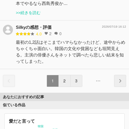
本でやるなら西島秀俊か…
>>続きを読む
Silkyの感想・評価
2026/07/19 16:12
2
0
4.0
最初の1,2話はそこまでハマらなかったけど、途中からめ
ちゃくちゃ面白い。韓国の文化や貧困なども垣間見え
る。主演の俳優さんをネットで調べたら悲しい結末を知
ってしまった。
1
2
3
あなたにおすすめの記事
似ている作品
愛だと言って
韓国