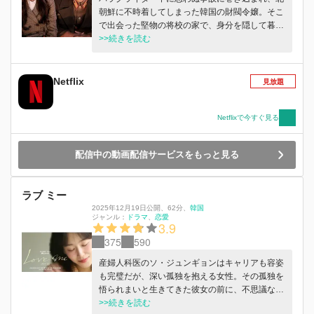
朝鮮に不時着してしまった韓国の財閥令嬢。そこ
で出会った堅物の将校の家で、身分を隠して暮ら
すことになるが...。
>>続きを読む
Netflix
見放題
Netflixで今すぐ見る
配信中の動画配信サービスをもっと見る
ラブ ミー
2025年12月19日公開
、
62分
、
韓国
ジャンル：
ドラマ
恋愛
3.9
375
590
産婦人科医のソ・ジュンギョンはキャリアも容姿
も完璧だが、深い孤独を抱える女性。その孤独を
悟られまいと生きてきた彼女の前に、不思議な男
が現れ、彼女の心に変化が…。一方、ジュンギョ
>>続きを読む