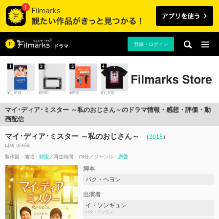
登録・ログイン
ドラマ
1
2
3
4
¥1,650
¥990
¥990
¥7,700
マイ･ディア･ミスター ～私のおじさん～のドラマ情報・感想・評価・動
画配信
マイ･ディア･ミスター ～私のおじさん～
（
2018
）
나의 아저씨
製作国・地域：
韓国
再生時間：78分
ジャンル：
恋愛
脚本
パク・ヘヨン
出演者
イ・ソンギュン
パク・ドンフン