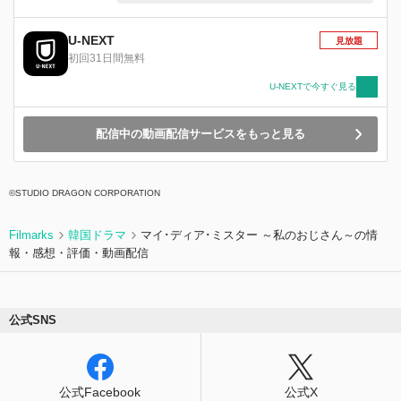
ンの父、ソ・ジンホと弟のソ・ジュンソにも、あ
る変化が訪れる。
U-NEXT
見放題
初回31日間無料
U-NEXTで今すぐ見る
配信中の動画配信サービスをもっと見る
©STUDIO DRAGON CORPORATION
Filmarks
韓国ドラマ
マイ･ディア･ミスター ～私のおじさん～の情
報・感想・評価・動画配信
公式SNS
公式Facebook
公式X