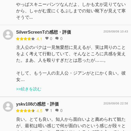
やっぱスキニーパンツなんだよ、しかも丈が足りてない
から、しゃがむ度にくるぶしまでの短い靴下が見えて寒
そうで...
SilverScreenTの感想・評価
2026/08/08 10:43
0
0
4.1
主人公のパクは一見無愛想に見えるが、実は周りのこと
をよく考えて行動していて、そんなところに共感を覚え
た。まあ、人を殴りすぎだとは思ったが……。
そして、もう一人の主人公・ジアンがとにかく良い。彼
女…
>>続きを読む
yskv108の感想・評価
2026/08/06 22:58
1
0
4.5
良い。とても良い。知人から面白いよと薦められて観た
が、最初は暗い感じで何が面白いのという感じが段々と