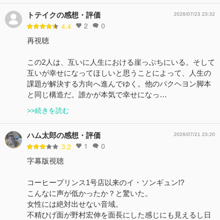
トテイクの感想・評価
2026/07/23 23:32
2
0
4.4
再視聴
この2人は、互いに人生における崖っぷちにいる。そして
互いが幸せになってほしいと思うことによって、人生の
課題が解決する方向へ進んでゆく。他のパクヘヨン脚本
と同じ構造だ。誰かが本気で幸せになっ…
>>続きを読む
ハム太郎の感想・評価
2026/07/21 23:20
1
0
3.2
字幕版視聴
コーヒープリンス1号店以来のイ・ソンギュン!?
こんなに声が低かったか？と驚いた。
女性には絶対出せない音域。
不精ひげ面が野村宏伸を面長にした感じにも見えるし日