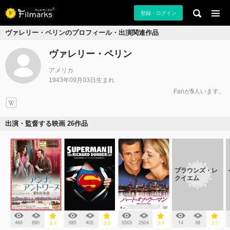
登録・ログイン
ヴァレリー・ペリンのプロフィール・出演関連作品
ヴァレリー・ペリン
アメリカ
1943年09月03日生まれ
Fanが
5
人います。
出演・監督する映画 26作品
ブラウンズ・レ
クイエム
469
890
685
402
5503
2504
14
38
3.4
3.6
3.4
3.7