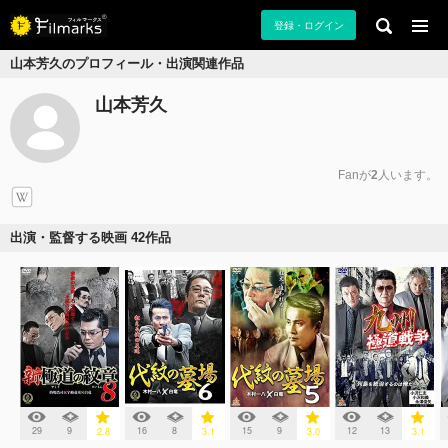
登録・ログイン
山本芳久のプロフィール・出演関連作品
山本芳久
Fanが
2
人います。
出演・監督する映画 42作品
29
9
16
8
15
9
12
13
2.8
3.1
3.0
3.1