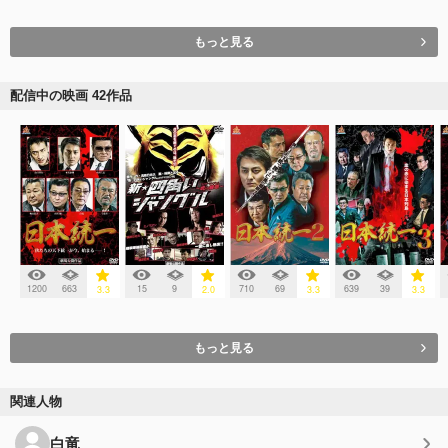
もっと見る
配信中の映画 42作品
1200
663
15
9
710
69
639
39
3.3
2.0
3.3
3.3
もっと見る
関連人物
白竜