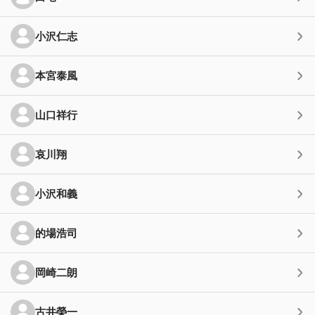
小沢仁志
本宮泰風
山口祥行
哀川翔
小沢和義
的場浩司
岡崎二朗
古井榮一