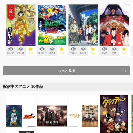
36761
26841
38367
2614
28361
6344
3481
431
3.9
3.8
3.6
3.3
もっと見る
配信中のアニメ 10作品