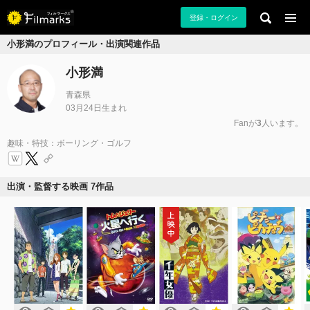
登録・ログイン
小形満のプロフィール・出演関連作品
小形満
青森県
03月24日生まれ
Fanが
3
人います。
趣味・特技：ボーリング・ゴルフ
出演・監督する映画 7作品