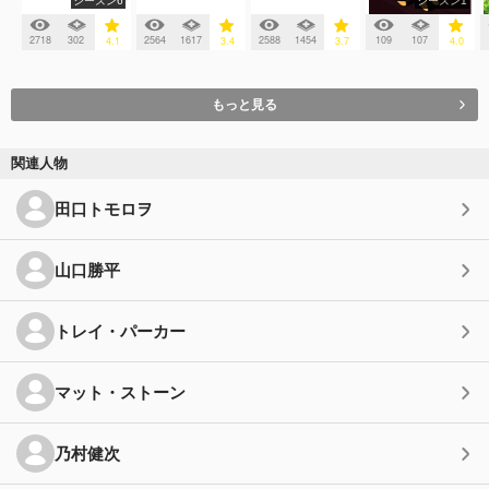
シーズン6
シーズン1
2718
302
2564
1617
2588
1454
109
107
4.1
3.4
3.7
4.0
もっと見る
関連人物
田口トモロヲ
山口勝平
トレイ・パーカー
マット・ストーン
乃村健次