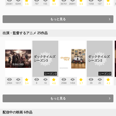
28361
6344
797
155
36761
26841
1058
137
3.6
3.3
3.9
3.4
もっと見る
出演・監督するアニメ 25作品
ダックテイルズ
ダックテイルズ
シーズン3
シーズン2
シーズン3
シーズン2
2564
1617
8
18
2588
1454
39
20
3.4
4.6
3.7
4.3
もっと見る
配信中の映画 6作品