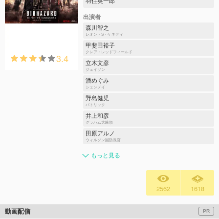
羽住英一郎
出演者
森川智之
レオン・S・ケネディ
甲斐田裕子
クレア・レッドフィールド
3.4
立木文彦
ジェイソン
潘めぐみ
シェンメイ
野島健児
パトリック
井上和彦
グラハム⼤統領
田原アルノ
ウィルソン国防⻑官
もっと見る
2562
1618
動画配信
PR