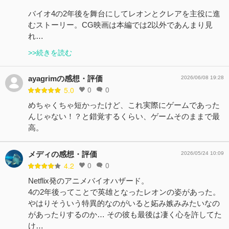
バイオ4の2年後を舞台にしてレオンとクレアを主役に進
むストーリー。CG映画は本編では2以外であんまり見
れ…
>>続きを読む
ayagrimの感想・評価
2026/06/08 19:28
0
0
5.0
めちゃくちゃ短かったけど、これ実際にゲームであった
んじゃない！？と錯覚するくらい、ゲームそのままで最
高。
メディの感想・評価
2026/05/24 10:09
0
0
4.2
Netflix発のアニメバイオハザード。
4の2年後ってことで英雄となったレオンの姿があった。
やはりそういう特異的なのがいると妬み嫉みみたいなの
があったりするのか… その彼も最後は凄く心を許してた
け…