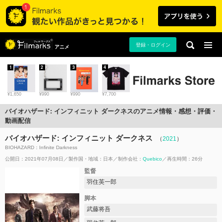
登録・ログイン
アニメ
1
2
3
4
¥1,650
¥990
¥990
¥7,700
バイオハザード: インフィニット ダークネスのアニメ情報・感想・評価・
動画配信
バイオハザード: インフィニット ダークネス
（
2021
）
BIOHAZARD：Infinite Darkness
公開日：2021年07月08日
製作国・地域：
日本
制作会社：
Quebico
再生時間：26分
監督
羽住英一郎
脚本
武藤将吾