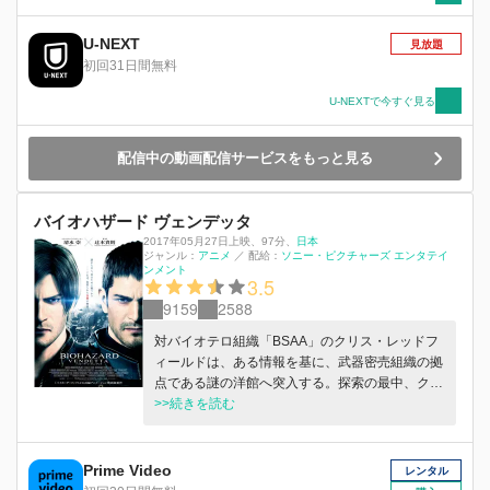
U-NEXT
見放題
初回31日間無料
U-NEXTで今すぐ見る
配信中の動画配信サービスをもっと見る
バイオハザード ヴェンデッタ
2017年05月27日上映
、
97分
、
日本
ジャンル：
アニメ
／
配給：
ソニー・ピクチャーズ エンタテイ
ンメント
3.5
9159
2588
対バイオテロ組織「BSAA」のクリス・レッドフ
ィールドは、ある情報を基に、武器密売組織の拠
点である謎の洋館へ突入する。探索の最中、クリ
スは国際指名手配犯であるグレン・アリアスと対
>>続きを読む
峙するも、信じがたい光景を目の当たりにし、結
果アリアスを逃してしまう。 一方、元ラクーン
市警の特殊部隊「S.T.A.R.S.」の一員だったレベ
Prime Video
レンタル
ッカ・チェンバースは、現在は大学教授として、