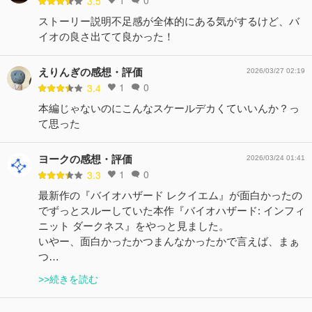
1
0
3.5
ストーリー説明不足感が全体的にある気がするけど、バ
イオの良さ出てて良かった！
えりんぎの感想・評価
2026/03/27 02:19
1
0
3.4
本編じゃないのにこんなスケールデカくていいんか？っ
て思った
ヨークの感想・評価
2026/03/24 01:41
1
0
3.3
最新作の『バイオハザード レクイエム』が面白かったの
でずっとスルーしていた本作『バイオハザード: インフィ
ニット ダークネス』をやっと見ました。
いやー、面白かったかつまんなかったかで言えば、まぁ
つ…
>>続きを読む