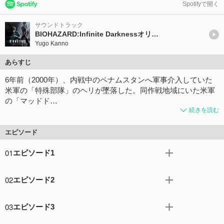
Spotifyで開く
サウンドトラック
BIOHAZARD:Infinite Darknessオリジナルサウンドトラック
Yugo Kanno
あらすじ
6年前（2000年）、内戦中のペナムスタンへ軍事介⼊していた
⽶軍の「特殊部隊」のヘリが墜落した。同作戦地域にいた⽶軍
の「マッドド…
続きを読む
エピソード
01
エピソード1
NGOで働くクレアが、ペナムスタンでラクーンシティを思
02
エピソード2
い起こさせるものに出会う。ホワイトハウスへやってきた
レオンは、思わぬ襲撃に遭遇する。
中国の生物科学研究所に潜入する極秘任務にあたるレオ
コメント16件
拍手12回
03
エピソード3
ン。エージェント仲間のジェイソンとシェンメイととも
に、原子力潜水艦で上海へ向かうが...。