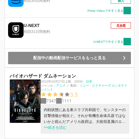
初回30日間無料
購入
「死者が甦り、凶暴化する」という不可解な事件
の調査、研究に携わっていた。事件の調査によ
Prime Videoで今すぐ見る
り、「新型ウィルス」が関係していることを突き
止めた彼女は、治療薬の開発に成功。その直後、
U-NEXT
見放題
研究所が何者かに襲撃され、レベッカは死の危険
初回31日間無料
にさらされてしまう。 協力を求めるため、新型
ウィルスが関わる事件を最もよく知る人物、アメ
U-NEXTで今すぐ見る
リカ大統領直轄のエージェント組織「DSO」所属
のレオン・S・ケネディのもとへ向かうクリス。
配信中の動画配信サービスをもっと見る
再会を果たした二人は、アリアスの真の目的
が“バイオテロ”だと掴み、その策略を阻止する
為、彼を追いニューヨークへと向かうのであっ
バイオハザード ダムネーション
た。
2012年10月27日上映
、
100分
、
日本
ジャンル：
アニメ
／
配給：
ソニー・ピクチャーズ エンタテイ
ンメント
3.5
7347
1111
内戦状態にある東スラブ共和国で、モンスターの
目撃情報が相次ぐ。それが有機生命体兵器ではな
いかと睨んだアメリカ政府は、大統領直属のエー
ジェントであるレオンに調査を命令。現地に飛ん
>>続きを読む
だ彼だったが、アレクサンドル率いる反体制派勢