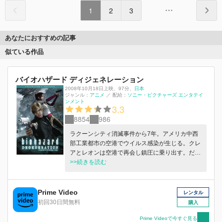
1
2
3
あなたにおすすめの記事
似ている作品
バイオハザード ディジェネレーション
2008年10月18日上映
、
97分
、
日本
ジャンル：
アニメ
／
配給：
ソニー・ピクチャーズ エンタテイ
ンメント
3.3
8854
986
ラクーンシティ消滅事件から7年。アメリカ中西
部工業都市の空港でウイルス感染が生じる。クレ
アとレオンは空港で再会し鎮圧に乗り出す。だ
が、ウイルスはテロリストの手元にあり、彼らは
>>続きを読む
ラクーンシティ消滅の真相を大統領が公表するこ
とを要求してくる。
Prime Video
レンタル
初回30日間無料
購入
Prime Videoで今すぐ見る