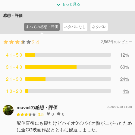
ペナムスタンから帰還したマッドドッグス隊の存命者の家
コメント10件
拍手12回
もっと見る
を訪れ、凄惨な光景を目にするクレア。レオンはシェンメ
イから不穏な陰謀にまつわる話を聞く。
感想・評価
コメント9件
拍手12回
すべての感想・評価
ネタバレなし
ネタバレ
3.4
2,562件のレビュー
4.1 - 5.0
12%
3.1 - 4.0
60%
2.1 - 3.0
24%
1.0 - 2.0
4%
movielの感想・評価
2026/07/10 14:38
0
0
3.5
配信直後にも観たけどバイオ9でバイオ熱が上がったため
に全CG映画作品とともに観返しました。