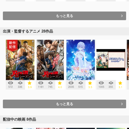
もっと見る
出演・監督するアニメ 28作品
シーズン2
シーズン1
572
336
1181
745
2035
515
1005
355
3.9
4.0
3.5
3.1
もっと見る
配信中の映画 8作品