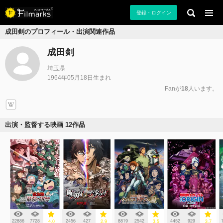
登録・ログイン
成田剣のプロフィール・出演関連作品
成田剣
埼玉県
1964年05月18日生まれ
Fanが
18
人います。
出演・監督する映画 12作品
22886
7728
2456
427
8819
2542
4452
929
4.0
2.9
3.5
3.7