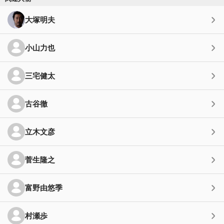
大塚明夫
小山力也
三宅健太
古谷徹
立木文彦
菅生隆之
富野由悠季
村瀬歩