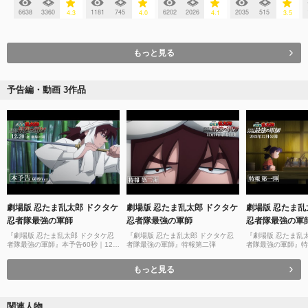
6638
3360
1181
745
6202
2026
2035
515
4.3
4.0
4.1
3.5
もっと見る
予告編・動画 3作品
劇場版 忍たま乱太郎 ドクタケ
劇場版 忍たま乱太郎 ドクタケ
劇場版 忍たま乱
忍者隊最強の軍師
忍者隊最強の軍師
忍者隊最強の軍
『劇場版 忍たま乱太郎 ドクタケ忍
『劇場版 忍たま乱太郎 ドクタケ忍
『劇場版 忍たま乱
者隊最強の軍師』本予告60秒｜12月
者隊最強の軍師』特報第二弾
者隊最強の軍師』特
20日（金）公開
もっと見る
関連人物