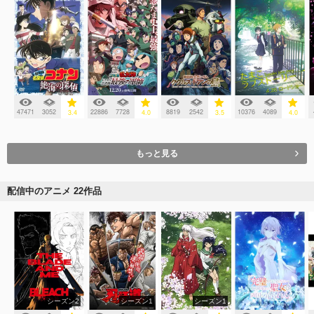
47471
3052
22886
7728
8819
2542
10376
4089
3.4
4.0
3.5
4.0
もっと見る
配信中のアニメ 22作品
シーズン2
シーズン1
シーズン1