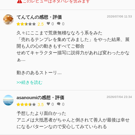
このレビューはネタバレを含みます
てんてんの感想・評価
2026/07/06 11:53
0
0
2.5
久々にここまで荒唐無稽ななろう系をみた
「売れるテンプレを集めてみました」をやった結果、展
開も人の心の動きもすべてご都合
せめてキャラクター描写に説得力があれば変わったかな
ぁ…
動きのあるストーリ…
>>続きを読む
asanoumiの感想・評価
2026/07/04 23:34
0
0
3.5
予想したより面白かった
アニメは大抵悪者がちゃんと倒されて善人が最後は幸せ
になるパターンなので安心してみていられる