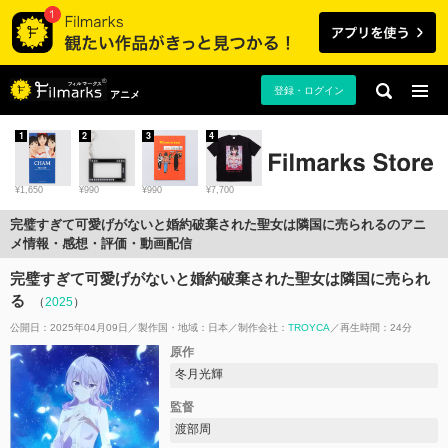
登録・ログイン
アニメ
1
2
3
4
¥1,650
¥990
¥990
¥7,700
完璧すぎて可愛げがないと婚約破棄された聖女は隣国に売られるのアニ
メ情報・感想・評価・動画配信
完璧すぎて可愛げがないと婚約破棄された聖女は隣国に売られ
る
（
2025
）
公開日：2025年04月09日
製作国・地域：
日本
制作会社：
TROYCA
再生時間：24分
原作
冬月光輝
監督
渡部周