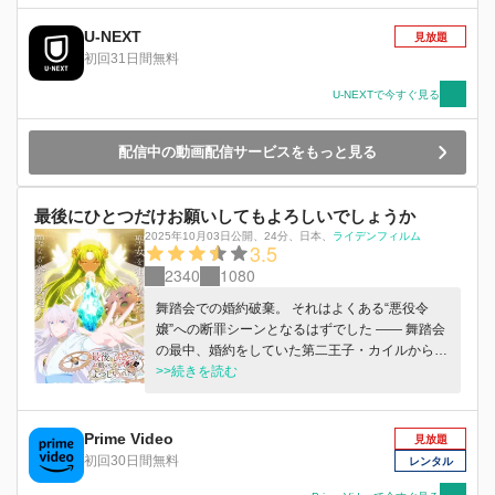
ちに、 少しずつ清霞と心を通わせていく――。
U-NEXT
見放題
初回31日間無料
U-NEXTで今すぐ見る
配信中の動画配信サービスをもっと見る
最後にひとつだけお願いしてもよろしいでしょうか
2025年10月03日公開
、
24分
、
日本
、
ライデンフィルム
3.5
2340
1080
舞踏会での婚約破棄。 それはよくある“悪役令
嬢”への断罪シーンとなるはずでした ―― 舞踏会
の最中、婚約をしていた第二王子・カイルから、
いきなり理不尽な婚約破棄を告げられた公爵令
>>続きを読む
嬢・スカーレット。 さらには“新しい婚約者”がい
ると告げられ、ありもしない罪まで着せられてし
まう。 幼少期から続いていたカイルの数々の嫌
Prime Video
見放題
がらせにも “婚約者”ということで耐え続けてきた
初回30日間無料
レンタル
が、ついに我慢の限界を迎えてしまい… 「私の