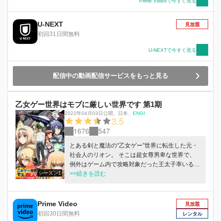
最後のお願いです。 このクソアマをブッ飛ばし
Prime Videoで今すぐ見る
てもよろしいですか？」 見目麗しき公爵令嬢ス
カーレットが“拳”を握り、舞い踊る！！ シリーズ
U-NEXT
見放題
累計200万部突破の人気作がTVアニメ化！ 武闘
初回31日間無料
派令嬢のスカッと痛快ファンタジー、ここに開
幕！
U-NEXTで今すぐ見る
配信中の動画配信サービスをもっと見る
乙女ゲー世界はモブに厳しい世界です 第1期
2022年04月03日公開
、
日本
、
ENGI
3.5
1676
547
とある剣と魔法の“乙女ゲー”世界に転生した元・
社会人のリオン。 そこは超女尊男卑な世界で、
例外はゲーム内で攻略対象だった王太子率いるイ
シーズン1
ケメン軍団のみ。 しかし、虐げられ絶望するリ
>>続きを読む
オンにはある一つの武器があった。 それは前世
で妹に無理矢理攻略させられていたこのゲームの
「知識」。 モブとして田舎でのんびり過ごすこ
Prime Video
見放題
とを目標にしていたリオンだったが ゲームの知
初回30日間無料
レンタル
識を使い、 やりたい放題の女たちとイケメン軍