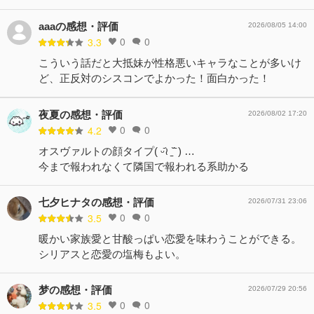
aaaの感想・評価
2026/08/05 14:00
0
0
3.3
こういう話だと大抵妹が性格悪いキャラなことが多いけ
ど、正反対のシスコンでよかった！面白かった！
夜夏の感想・評価
2026/08/02 17:20
0
0
4.2
オスヴァルトの顔タイプ( ᵕ᷄≀ ̠˘᷅ ) …
今まで報われなくて隣国で報われる系助かる
七夕ヒナタの感想・評価
2026/07/31 23:06
0
0
3.5
暖かい家族愛と甘酸っぱい恋愛を味わうことができる。
シリアスと恋愛の塩梅もよい。
梦の感想・評価
2026/07/29 20:56
0
0
3.5