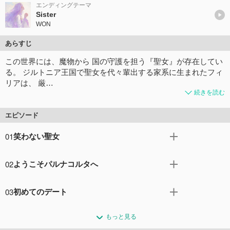
エンディングテーマ
Sister
WON
あらすじ
この世界には、魔物から 国の守護を担う『聖女』が存在してい
る。 ジルトニア王国で聖女を代々輩出する家系に生まれたフィ
リアは、 厳…
続きを読む
エピソード
01
笑わない聖女
『歴代最高』と称され、なんでも完璧にこなす聖女のフィ
02
ようこそパルナコルタへ
リアは、ジルトニア王国で日々お務めに励んでいた。 しか
しある日、婚約者である第二王子・ユリウスから「完璧す
パルナコルタ王国に着いたフィリアは奴隷のような扱いを
ぎて可愛げがない」と婚約破棄され、隣国パルナコルタ王
03
初めてのデート
覚悟していたが、待っていたのは予想外の大歓迎であっ
国に売り飛ばされてしまい……。
た。 歓迎会にて第一王子ライハルト、第二王子オスヴァル
リーナやレオナルドの協力で少しずつパルナコルタ王国で
コメント15件
拍手10回
トの二人から迎えられ、「パルナコルタの聖女」として、
もっと見る
の生活に馴染み始めるフィリア。 お務めが早く終わった日
お務めをこなしていく。 一方、ジルトニア王国ではミア