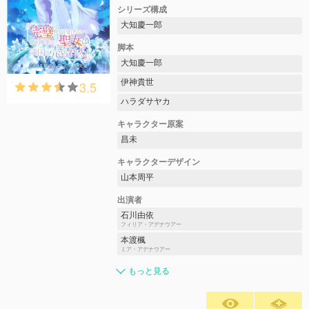
シリーズ構成
大知慶一郎
脚本
大知慶一郎
伊神貴世
3.5
ハラダサヤカ
キャラクター原案
昌未
キャラクターデザイン
山本周平
出演者
石川由依
フィリア・アデナウアー
本渡楓
ミア・アデナウアー
もっと見る