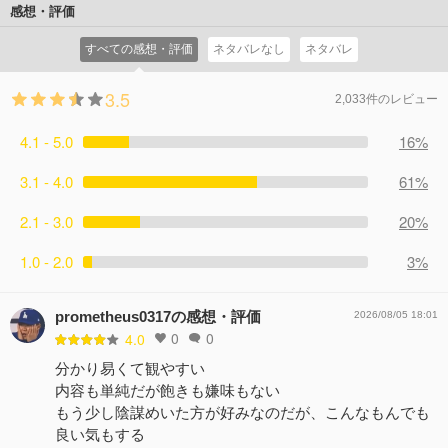
に、リーナの計らいでオスヴァルトとデートをすること
感想・評価
が、突然去ってしまった姉に思いを馳せ……。
に。 そこでフィリアは、オスヴァルトや街の人々と話すう
コメント7件
拍手10回
すべての感想・評価
ネタバレなし
ネタバレ
ちに知らなかった感情を知っていく。 一方、ミアは第二王
子・ユリウスに呼び出された先で、突然求婚されて――。
3.5
コメント11件
拍手23回
2,033件のレビュー
4.1 - 5.0
16%
3.1 - 4.0
61%
2.1 - 3.0
20%
1.0 - 2.0
3%
prometheus0317の感想・評価
2026/08/05 18:01
0
0
4.0
分かり易くて観やすい
内容も単純だが飽きも嫌味もない
もう少し陰謀めいた方が好みなのだが、こんなもんでも
良い気もする