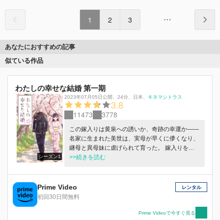
1
2
3
あなたにおすすめの記事
似ている作品
わたしの幸せな結婚 第一期
2023年07月05日公開
、
24分
、
日本
、
キネマシトラス
3.8
11473
3778
この嫁入りは黄泉への誘いか、奇跡の幸運か――
名家に生まれた美世は、実母が早くに儚くなり、
継母と異母妹に虐げられて育った。 嫁入りを命
シーズン1
じられたと思えば、相手は冷酷無慈悲と噂の若き
>>続きを読む
軍人、清霞（きよか）。 数多の婚約者候補たち
が三日と持たずに逃げ出したという悪評の主だっ
た。 斬り捨てられることを覚悟して 久堂家の門
Prime Video
レンタル
を叩いた美世の前に現れたのは、 色素の薄い美
初回30日間無料
貌の男。 初対面で辛く当たられた美世だけれ
ど、 実家に帰ることもできず日々料理を作るう
Prime Videoで今すぐ見る