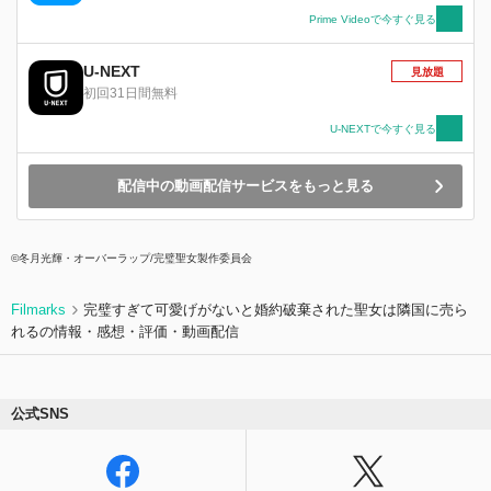
団に図らずも反旗を翻してしまうのだった――。
Prime Videoで今すぐ見る
U-NEXT
見放題
初回31日間無料
U-NEXTで今すぐ見る
配信中の動画配信サービスをもっと見る
©冬月光輝・オーバーラップ/完璧聖女製作委員会
Filmarks
完璧すぎて可愛げがないと婚約破棄された聖女は隣国に売ら
れるの情報・感想・評価・動画配信
公式SNS