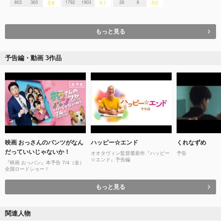
803
365
1792
1903
26
8
3.6
4.1
3.0
もっと見る
予告編・動画 3作品
映画 おっさんのパンツがなん
ハッピー☆エンド
くれなずめ
だっていいじゃないか！
オオタヴィン監督最新作『ハッピー
予告
☆エンド』予告編
『映画 おっパン』本予告 7/4（金）
全国ロードショー！
もっと見る
関連人物