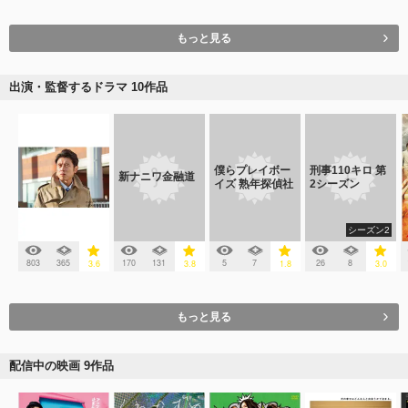
もっと見る
出演・監督するドラマ 10作品
僕らプレイボー
刑事110キロ 第
新ナニワ金融道
イズ 熟年探偵社
2シーズン
シーズン2
803
365
170
131
5
7
26
8
3.6
3.8
1.8
3.0
もっと見る
配信中の映画 9作品