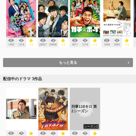
1463
1216
28857
24836
3871
1219
1609
3390
3.8
3.6
3.4
3.9
もっと見る
配信中のドラマ 3作品
刑事110キロ 第
2シーズン
シーズン2