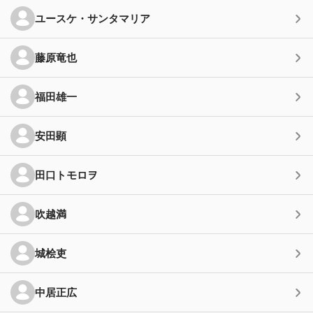
ユースケ・サンタマリア
藤原竜也
福田雄一
安田顕
田口トモロヲ
吹越満
城桧吏
中居正広