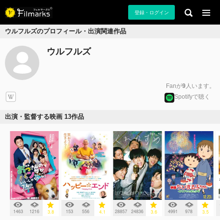
登録・ログイン
ウルフルズのプロフィール・出演関連作品
ウルフルズ
Fanが
9
人います。
Spotifyで聴く
出演・監督する映画 13作品
1463
1216
153
556
28857
24836
4991
978
3.8
4.1
3.6
3.5