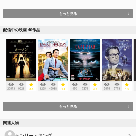
もっと見る
配信中の映画 40作品
20573
9621
126K
45988
14501
7279
5575
5778
3.5
4.1
3.5
4.0
もっと見る
関連人物
ヘンリー・キング