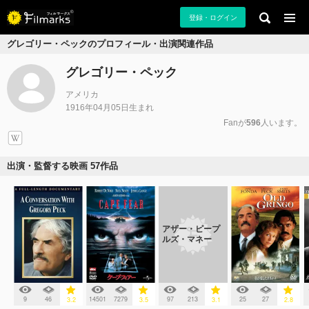
登録・ログイン
グレゴリー・ペックのプロフィール・出演関連作品
グレゴリー・ペック
アメリカ
1916年04月05日生まれ
Fanが
596
人います。
出演・監督する映画 57作品
アザー・ピープ
ルズ・マネー
9
46
14501
7279
97
213
25
27
3.2
3.5
3.1
2.8