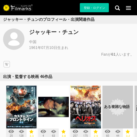
登録・ログイン
ジャッキー・チュンのプロフィール・出演関連作品
ジャッキー・チュン
中国
1961年07月10日生まれ
Fanが
61
人います。
出演・監督する映画 46作品
ある複雑な物語
25
128
4
63
257
175
65
44
3.3
3.8
2.9
3.2