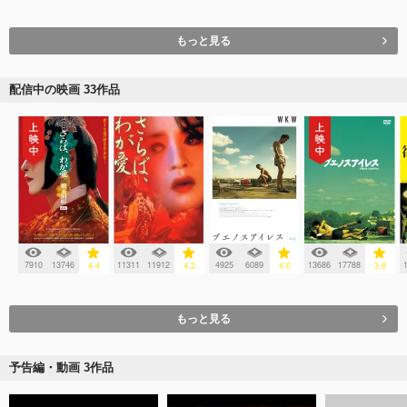
もっと見る
配信中の映画 33作品
7910
13746
11311
11912
4925
6089
13686
17788
4.4
4.2
4.0
3.8
もっと見る
予告編・動画 3作品