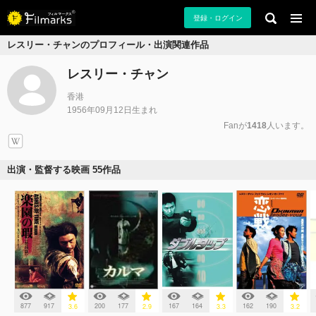
登録・ログイン
レスリー・チャンのプロフィール・出演関連作品
レスリー・チャン
香港
1956年09月12日生まれ
Fanが
1418
人います。
出演・監督する映画 55作品
877
917
200
177
167
164
162
190
3.6
2.9
3.3
3.2