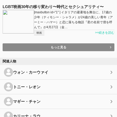
LGBT映画30年の移り変わり〜時代とセクシュアリティ〜
[maxbutton id="1" ] イタリアの避暑地を舞台に、17歳の
少年（ティモシー・シャラメ）が24歳の美しい青年（ア
ーミー・ハマー）と恋に落ちる物語『君の名前で僕を呼
んで』が4月27日（金…
>>続きを読む
映画
もっと見る
関連人物
ウォン・カーウァイ
トニー・レオン
マギー・チャン
カリーナ・ラウ