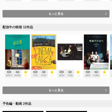
もっと見る
配信中の映画 12作品
20912
30465
1741
6102
8023
7029
9852
15365
4.0
3.7
3.9
3.9
もっと見る
予告編・動画 2作品