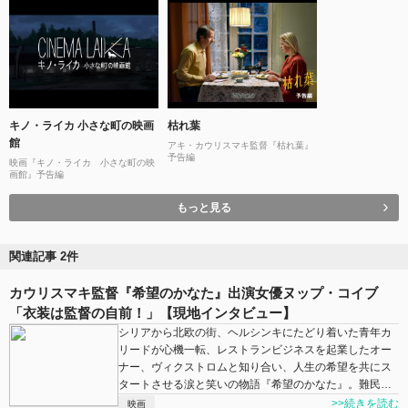
キノ・ライカ 小さな町の映画
枯れ葉
館
アキ・カウリスマキ監督『枯れ葉』
予告編
映画『キノ・ライカ 小さな町の映
画館』予告編
もっと見る
関連記事 2件
カウリスマキ監督『希望のかなた』出演女優ヌップ・コイブ
「衣装は監督の自前！」【現地インタビュー】
シリアから北欧の街、ヘルシンキにたどり着いた青年カ
リードが心機一転、レストランビジネスを起業したオー
ナー、ヴィクストロムと知り合い、人生の希望を共にス
タートさせる涙と笑いの物語『希望のかなた』。難民…
>>続きを読む
映画