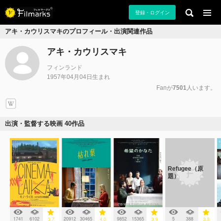
登録・ログイン
アキ・カウリスマキのプロフィール・出演関連作品
アキ・カウリスマキ
フィンランド
1957年04月04日生まれ
Fanが
7501
人います。
出演・監督する映画 40作品
Refugee（原
題）
1741
6102
20912
30465
9852
15365
5
388
3.7
4.0
3.9
3.8