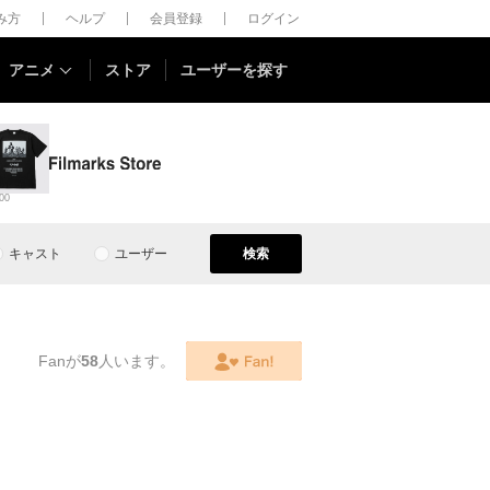
しみ方
ヘルプ
会員登録
ログイン
アニメ
ストア
ユーザーを探す
00
キャスト
ユーザー
検索
Fanが
58
人います。