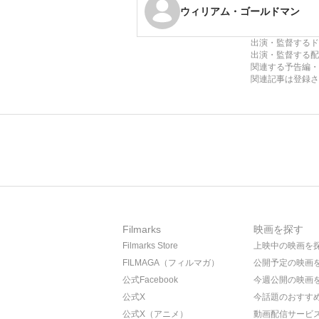
ウィリアム・ゴールドマン
出演・監督するド
出演・監督する配
関連する予告編・
関連記事は登録さ
Filmarks
映画を探す
Filmarks Store
上映中の映画を
FILMAGA（フィルマガ）
公開予定の映画
公式Facebook
今週公開の映画
公式X
今話題のおすす
公式X（アニメ）
動画配信サービ