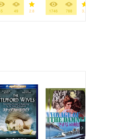
45
49
2.8
1746
788
3.2
1
3
3.