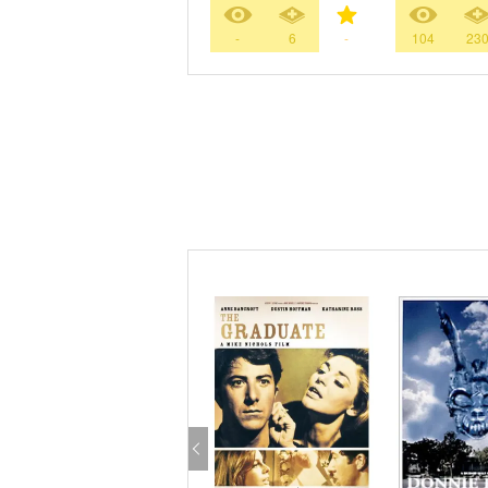
-
6
-
104
23