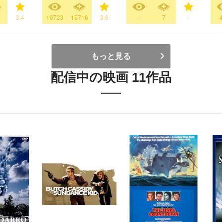
0
3.4
19723
16716
3.6
-
7
-
もっと見る
配信中の映画 11作品