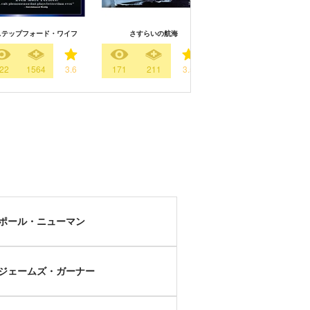
ステップフォード・ワイフ
さすらいの航海
シェナンドー河
22
1564
3.6
171
211
3.5
253
125
3.
ポール・ニューマン
ジェームズ・ガーナー