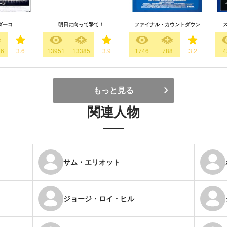
ダーコ
明日に向って撃て！
ファイナル・カウントダウン
16
3.6
13951
13385
3.9
1746
788
3.2
4
もっと見る
関連人物
サム・エリオット
ジョージ・ロイ・ヒル