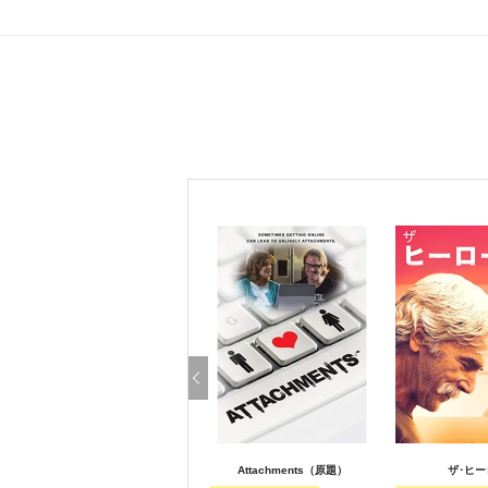
Attachments（原題）
ザ･ヒー