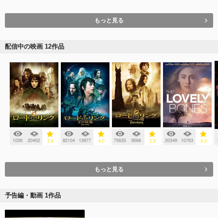
もっと見る
配信中の映画 12作品
103K
20402
82104
13977
75635
9566
20349
10763
3.8
4.0
3.9
3.3
もっと見る
予告編・動画 1作品