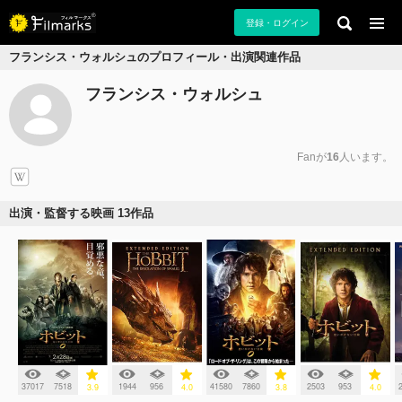
登録・ログイン
フランシス・ウォルシュのプロフィール・出演関連作品
フランシス・ウォルシュ
Fanが
16
人います。
出演・監督する映画 13作品
37017
7518
1944
956
41580
7860
2503
953
3.9
4.0
3.8
4.0