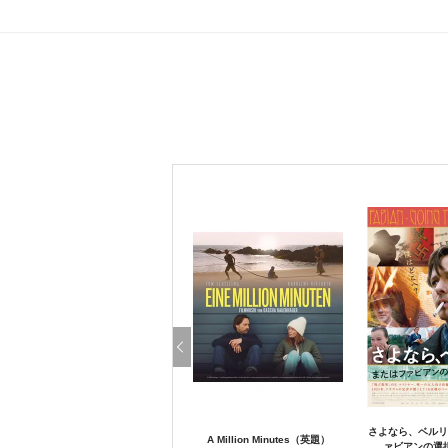
さよなら、ベルリ
A Million Minutes（英題）
ァビアンの選