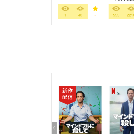
1
40
-
555
221