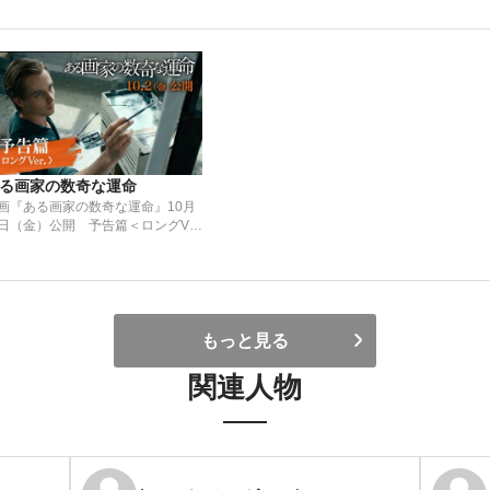
る画家の数奇な運命
画『ある画家の数奇な運命』10月
日（金）公開 予告篇＜ロングVer.
もっと見る
関連人物