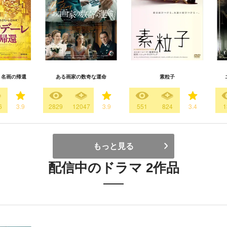
 名画の帰還
ある画家の数奇な運命
素粒子
6
3.9
2829
12047
3.9
551
824
3.4
1
もっと見る
配信中のドラマ 2作品