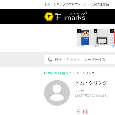
トム・シリングのプロフィール・出演関連作品
1
2
3
¥1,650
¥990
¥99
Filmarks映画情報
トム・シリング
トム・シリング
ドイツ
1982年02月10日生まれ