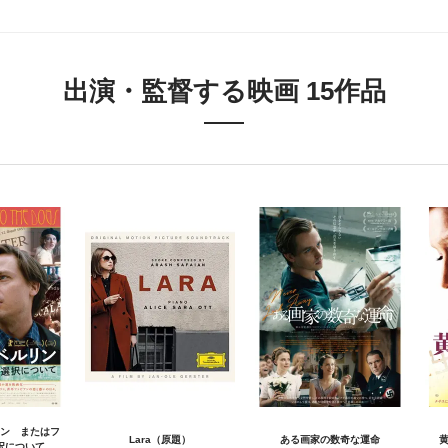
出演・監督する映画 15作品
ン またはフ
Lara（原題）
ある画家の数奇な運命
黄
択について