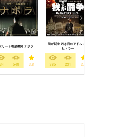
我が闘争 若き日のアドルフ・
エリート養成機関 ナポラ
コーヒーをめぐる冒険
ヒトラー
34
549
3.8
385
231
2.8
4746
4871
3.