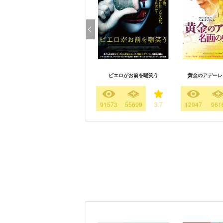
ピエロがお前を嘲笑う
黄金のアデーレ
91573
55699
3.7
12947
961