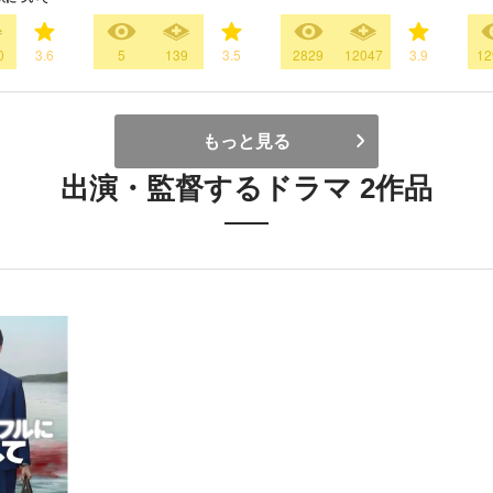
0
3.6
5
139
3.5
2829
12047
3.9
12
もっと見る
出演・監督するドラマ 2作品