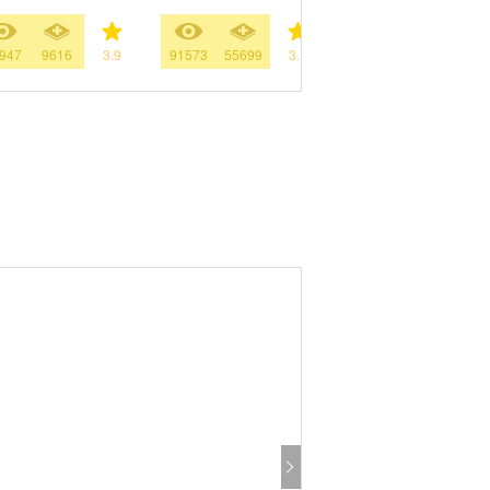
947
9616
3.9
91573
55699
3.7
6
222
3.