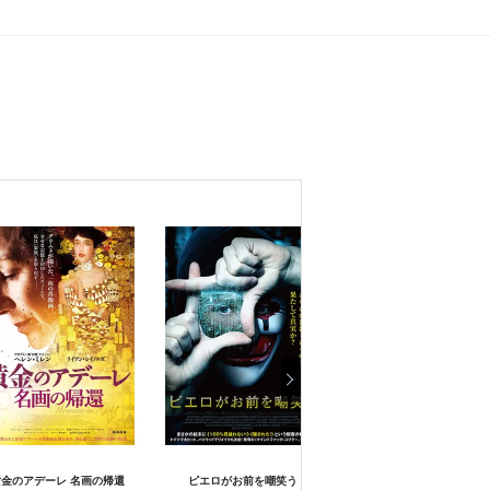
金のアデーレ 名画の帰還
ピエロがお前を嘲笑う
ポストヒューマス