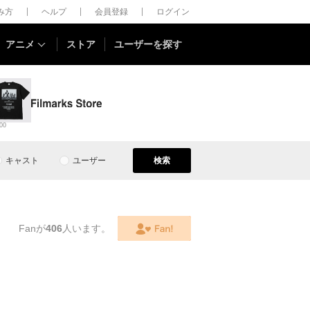
しみ方
ヘルプ
会員登録
ログイン
アニメ
ストア
ユーザーを探す
00
キャスト
ユーザー
検索
Fanが
406
人います。