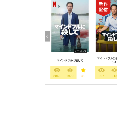
シーズン1
マインドフルに殺
マインドフルに殺して
ン2
2043
1979
3.9
397
31