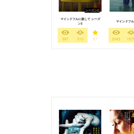
シーズン2
マインドフルに殺して シーズ
マインドフル
ン2
397
313
3.7
2043
197