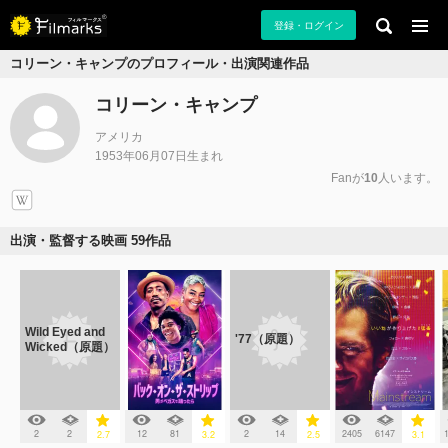
登録・ログイン
コリーン・キャンプのプロフィール・出演関連作品
コリーン・キャンプ
アメリカ
1953年06月07日生まれ
Fanが
10
人います。
出演・監督する映画 59作品
Wild Eyed and
'77（原題）
Wicked（原題）
2
2
12
81
2
14
2405
6147
2.7
3.2
2.5
3.1