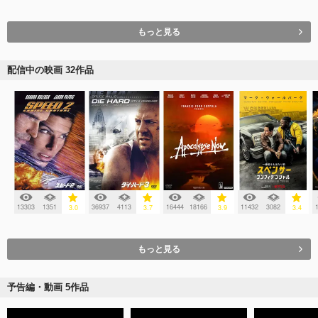
もっと見る
配信中の映画 32作品
13303
1351
36937
4113
16444
18166
11432
3082
3.0
3.7
3.9
3.4
もっと見る
予告編・動画 5作品