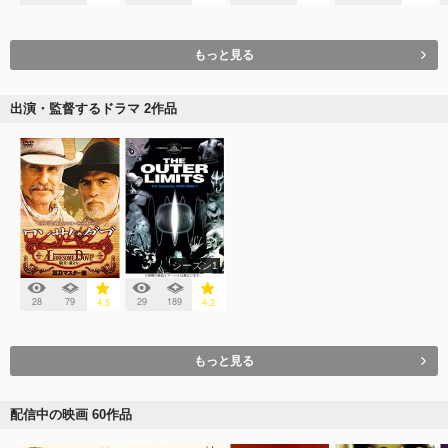
もっと見る
出演・監督するドラマ 2作品
シーズン1
28
79
29
189
4.5
4.2
もっと見る
配信中の映画 60作品