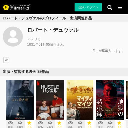
登録・ログイン
ロバート・デュヴァルのプロフィール・出演関連作品
ロバート・デュヴァル
アメリカ
1931年01月05日生まれ
Fanが
536
人います。
出演・監督する映画 92作品
6591
6389
5082
3594
298
108
7811
9143
3.6
3.9
3.6
4.0