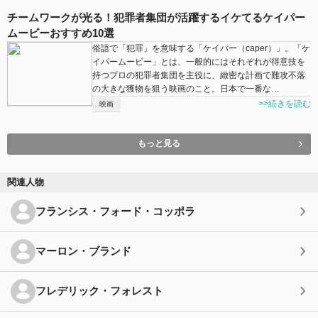
チームワークが光る！犯罪者集団が活躍するイケてるケイパー
ムービーおすすめ10選
俗語で「犯罪」を意味する「ケイパー（caper）」。「ケ
イパームービー」とは、一般的にはそれぞれが得意技を
持つプロの犯罪者集団を主役に、緻密な計画で難攻不落
の大きな獲物を狙う映画のこと。日本で一番な…
>>続きを読む
映画
もっと見る
関連人物
フランシス・フォード・コッポラ
マーロン・ブランド
フレデリック・フォレスト