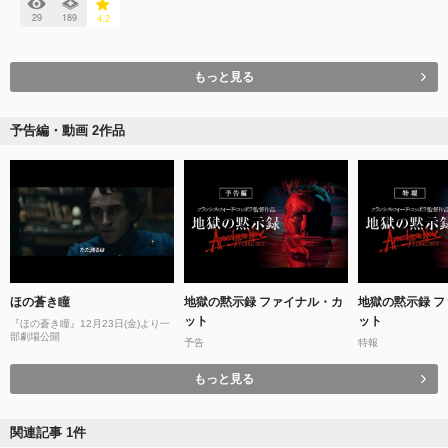
29
189
4.2
もっと見る
予告編・動画 2作品
ほの蒼き瞳
地獄の黙示録 ファイナル・カ
地獄の黙示録 
ット
ット
『ほの蒼き瞳』12月23日(金)より一
部劇場公開
予告
特報
もっと見る
関連記事 1件