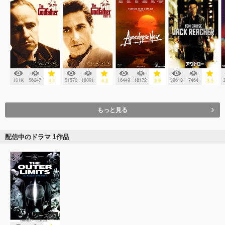
101K
56647
51570
18091
16449
18172
39618
7464
4.1
4.2
3.9
3.5
もっと見る
配信中のドラマ 1作品
シーズン1