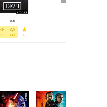
シーズン1
1923
41
618
3.9