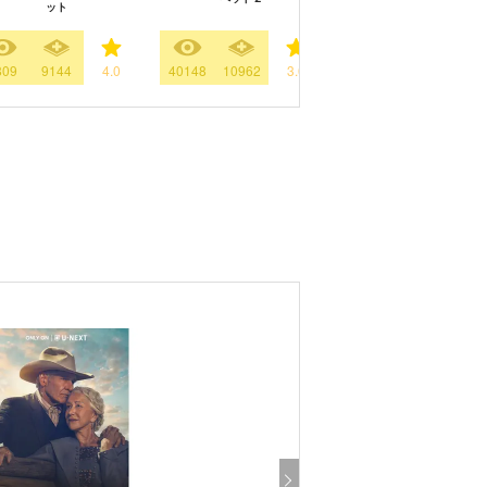
ット
809
9144
4.0
40148
10962
3.6
10
281
3.