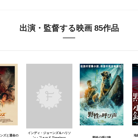
出演・監督する映画 85作品
インディ・ジョーンズ＆ハリソ
ンズと運命の
地
ン・フォード Timeless
野性の呼び声