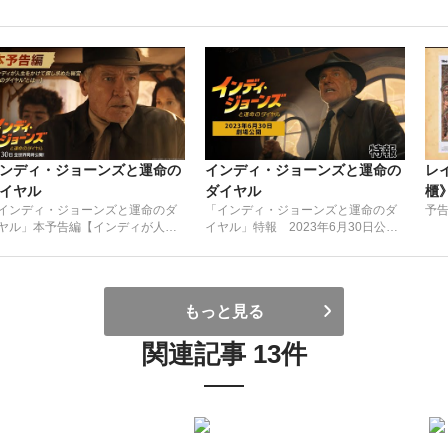
ンディ・ジョーンズと運命の
インディ・ジョーンズと運命の
レ
イヤル
ダイヤル
櫃》
インディ・ジョーンズと運命のダ
「インディ・ジョーンズと運命のダ
予
ヤル」本予告編【インディが人生
イヤル」特報 2023年6月30日公
かけて探し求めた秘宝“運命のダイ
開！
ル”とは…】6月30日 全世界同時公
！
もっと見る
関連記事 13件