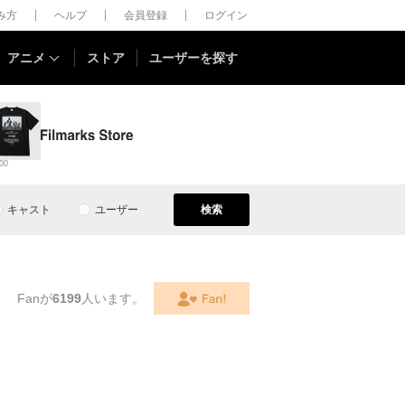
しみ方
ヘルプ
会員登録
ログイン
アニメ
ストア
ユーザーを探す
00
キャスト
ユーザー
検索
Fanが
6199
人います。