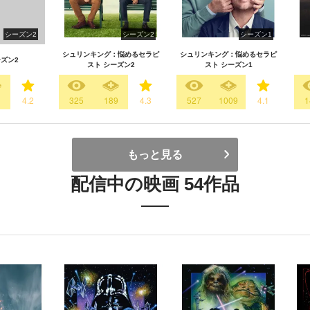
シーズン2
シーズン2
シーズン1
シュリンキング：悩めるセラピ
シュリンキング：悩めるセラピ
ーズン2
スト シーズン2
スト シーズン1
4.2
325
189
4.3
527
1009
4.1
1
もっと見る
配信中の映画 54作品