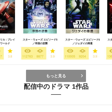
リカ：ブレイ
スター・ウォーズ エピソード5
スター・ウォーズ エピソード6
ス
ワールド
／帝国の逆襲
／ジェダイの帰還
47
3.8
112763
8877
3.9
110005
9204
3.9
13
もっと見る
配信中のドラマ 1作品