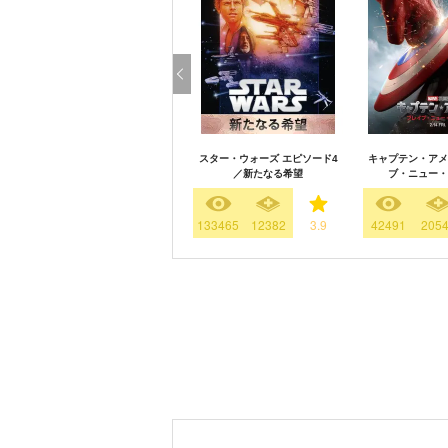
スター・ウォーズ エピソード4
キャプテン・アメ
／新たなる希望
ブ・ニュー・
133465
12382
3.9
42491
205