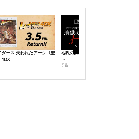
イダース 失われたアーク《聖
地獄の黙示録 ファイナル・カッ
野性
予告
4DX
ト
告
予告