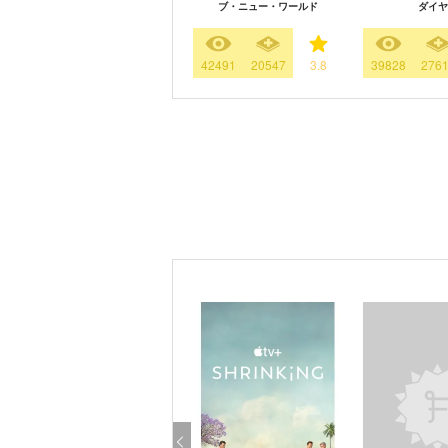
ブ・ニュー・ワールド
ダイヤ
42491
20547
3.8
39828
276