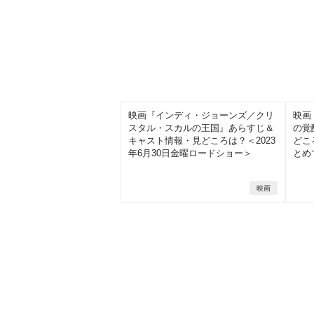
映画『インディ・ジョーンズ／クリ
映画
スタル・スカルの王国』あらすじ＆
の覚
キャスト情報・見どころは？＜2023
どこ
年6月30日金曜ロードショー＞
とめ
映画