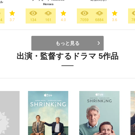
ル
Heroes
14
3.7
134
161
4.0
7059
6884
3.6
7
もっと見る
出演・監督するドラマ 5作品