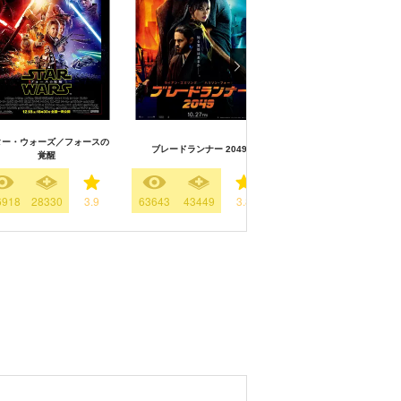
ター・ウォーズ／フォースの
レイダース／失われたアー
ブレードランナー 2049
覚醒
《聖櫃》
6918
28330
3.9
63643
43449
3.8
65162
10161
3.