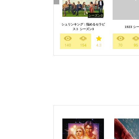
シーズン3
シュリンキング：悩めるセラピ
1923 シ
スト シーズン3
140
154
4.3
70
95