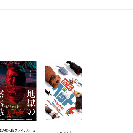
獄の黙示録 ファイナル・カ
ペット２
Armstrong（原題）