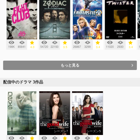
198K
85641
54720
22193
26867
3299
11020
2930
4.0
3.5
3.4
3.4
もっと見る
配信中のドラマ 3作品
シーズン7
シーズン5