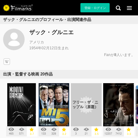
登録・ログイン
ザック・グルニエのプロフィール・出演関連作品
ザック・グルニエ
アメリカ
1954年02月12日生まれ
Fanが
8
人います。
出演・監督する映画 20作品
フリー・ザ・ニ
ップル（原題）
465
571
133
328
3
21
12207
7412
3.7
3.2
3.5
3.3