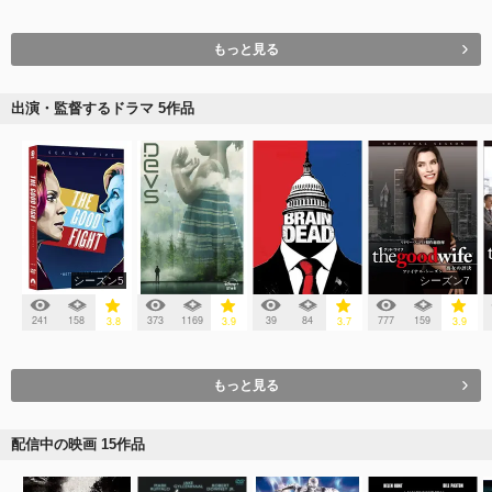
もっと見る
出演・監督するドラマ 5作品
シーズン5
シーズン7
241
158
373
1169
39
84
777
159
3.8
3.9
3.7
3.9
もっと見る
配信中の映画 15作品