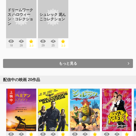
ドリームワーク
ス ハロウィー
シュレック 泥ん
ン・コレクショ
こコレクション
ン
18
28
29
25
3.0
3.0
もっと見る
配信中の映画 20作品