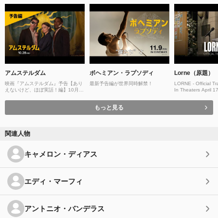
アムステルダム
ボヘミアン・ラプソディ
Lorne（原題）
映画『アムステルダム』予告【あり
最新予告編が世界同時解禁！
LORNE - Official Tra
えないけど、ほぼ実話！編】10月28
In Theaters April 1
日（金）劇場公開
もっと見る
関連人物
キャメロン・ディアス
エディ・マーフィ
アントニオ・バンデラス