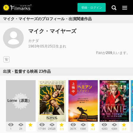
登録・ログイン
マイク・マイヤーズのプロフィール・出演関連作品
マイク・マイヤーズ
カナダ
1963年05月25日生まれ
Fanが
209
人います。
出演・監督する映画 23作品
Lorne（原題）
1
24
17184
24528
367K
106K
4283
4384
-
3.5
4.2
3.0