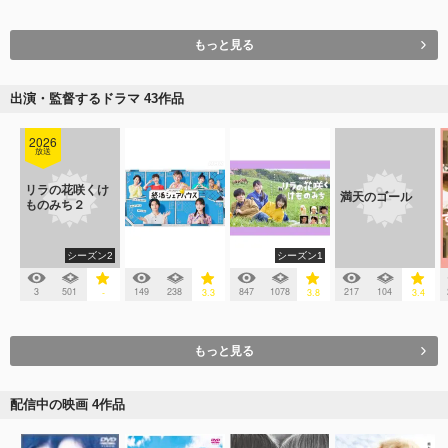
もっと見る
出演・監督するドラマ 43作品
2026
放送
リラの花咲くけ
満天のゴール
ものみち２
シーズン2
シーズン1
3
501
149
238
847
1078
217
104
-
3.3
3.8
3.4
もっと見る
配信中の映画 4作品