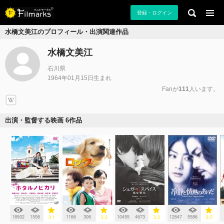
登録・ログイン
水橋文美江のプロフィール・出演関連作品
水橋文美江
石川県
1964年01月15日生まれ
Fanが
111
人います。
出演・監督する映画 6作品
18502
1506
1166
306
10455
4673
12647
5586
3.1
3.2
3.2
3.5