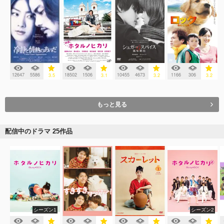
12647
5586
18502
1506
10455
4673
1166
306
3.5
3.1
3.2
3.2
もっと見る
配信中のドラマ 25作品
シーズン1
シーズン2