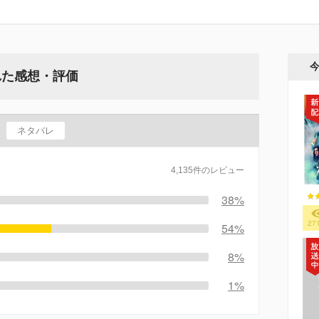
れた感想・評価
ネタバレ
4,135件のレビュー
38%
27
54%
8%
1%