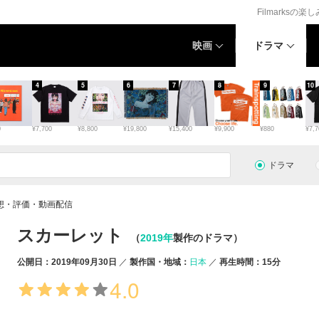
Filmarksの楽
映画
ドラマ
4
5
6
7
8
9
10
0
¥7,700
¥8,800
¥19,800
¥15,400
¥9,900
¥880
¥7,7
ドラマ
想・評価・動画配信
スカーレット
（
2019年
製作のドラマ）
公開日：2019年09月30日
製作国・地域：
日本
再生時間：15分
4.0