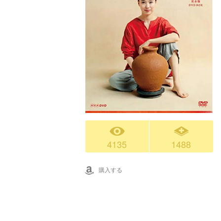
4135
1488
購入する