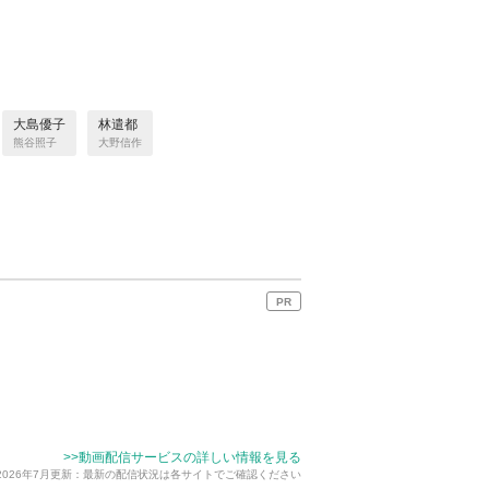
大島優子
林遣都
熊谷照子
大野信作
PR
>>動画配信サービスの詳しい情報を見る
2026年7月更新：最新の配信状況は各サイトでご確認ください