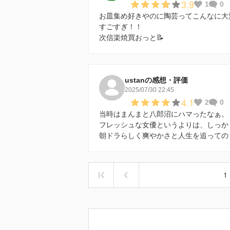
3.9
1
0
お皿集め好きやのに陶芸ってこんなに大変
すごすぎ！！
次信楽焼買おっと📝
ustanの感想・評価
2025/07/30 22:45
4.1
2
0
当時はまんまと八郎沼にハマったなぁ。
フレッシュな女優というよりは、しっか
朝ドラらしく爽やかさと人生を追っての
1