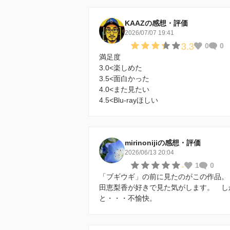
KAAZの感想・評価
2026/07/07 19:41
3.3
0
0
満足度
3.0<楽しめた
3.5<面白かった
4.0<また見たい
4.5<Blu-rayほしい
mirinonijiの感想・評価
2026/06/13 20:04
-
1
0
「ブギウギ」の前に見たのがこの作品。
田恵梨香が好きで見た気がします。 し
と・・・不愉快。