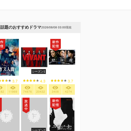
今話題のおすすめドラマ
2026/08/08 03:00現在
シーズン1
3.7
4.3
3.7
182
11969
74876
20432
3408
4274
シーズン2