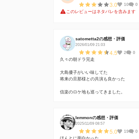
3.0
10
0
このレビューはネタバレを含みます
satometta2の感想・評価
2026/01/09 21:03
4.5
2
0
久々の朝ドラ完走
大島優子がいい味してた
将来の旦那様との共演も良かった
信楽のロケ地も巡ってきました。
lemmonの感想・評価
2025/11/09 08:57
5.0
19
0
ほんとに面白かった。