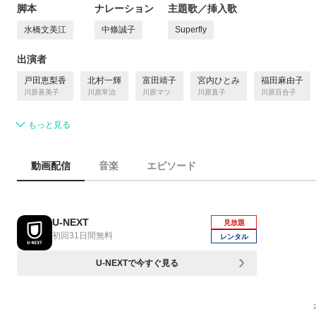
脚本
ナレーション
主題歌／挿入歌
水橋文美江
中條誠子
Superfly
出演者
戸田恵梨香
北村一輝
富田靖子
宮内ひとみ
福田麻由子
川原喜美子
川原常治
川原マツ
川原直子
川原百合子
もっと見る
動画配信
音楽
エピソード
U-NEXT
見放題
初回31日間無料
レンタル
U-NEXTで今すぐ見る